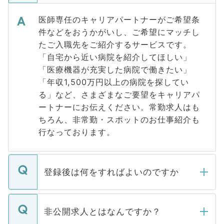
医師専任のキャリアパートナーがご希望条
件などをおうかがいし、ご希望にマッチし
たご入職先をご紹介するサービスです。
「自宅から近い病院を紹介してほしい」
「医療機器が充実した病院で働きたい」
「年収1,500万円以上の病院を探してい
る」など、さまざまなご要望をキャリアパ
ートナーにお伝えください。常勤求人はも
ちろん、非常勤・スポットのお仕事紹介も
行なっております。
登録後は何をすればよいのですか
ご登録いただきましたら、弊社担当者がご
登録内容を確認し、その後メールもしくは
非公開求人とはなんですか？
お電話にて次のステップのご案内をいたし