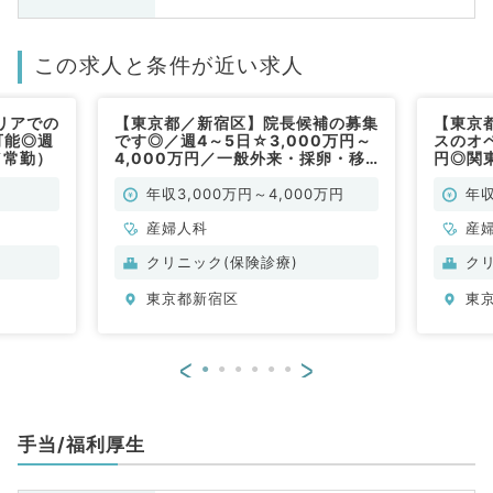
この求人と条件が近い求人
リアでの
【東京都／新宿区】院長候補の募集
【東京
可能◎週
です◎／週4～5日☆3,000万円～
スのオペ
／常勤）
4,000万円／一般外来・採卵・移
円◎関
植などのお仕事です（産婦人科／常
（産婦
勤）
年収3,000万円～4,000万円
年収
産婦人科
産
クリニック(保険診療)
ク
東京都新宿区
東
<
>
手当/福利厚生