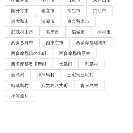
国分寺市
国立市
福生市
狛江市
東大和市
清瀬市
東久留米市
武蔵村山市
多摩市
稲城市
羽村市
あきる野市
西東京市
西多摩郡瑞穂町
西多摩郡日の出町
西多摩郡檜原村
西多摩郡奥多摩町
大島町
利島村
新島村
神津島村
三宅島三宅村
御蔵島村
八丈島八丈町
青ヶ島村
小笠原村