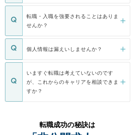
ます。通常、5営業日以内にはご連絡をせて
マイナビDOCTORで取り扱っている求人の
いただきますので、しばらくお待ちくださ
うち約3割は、Webサイトからご覧いただ
転職・入職を強要されることはありま
い。
けない「非公開求人」です。非公開求人は
せんか？
下記の理由によって、一般には公開してい
ません。
転職・入職を強要することは一切ありませ
ん。また、仮に応募先から内定をいただい
個人情報は漏えいしませんか？
■応募殺到を避けるため 人気のある医療機
たとしても、ご本人が納得しない限り、内
関を公にしてしまうと、応募が殺到する場
定を承諾する必要はありません。内定先へ
個人情報が漏えいすることはありませんの
合があります。 選考を効率よく行うため
の辞退の連絡はキャリアパートナーが行い
で、ご安心ください。当サイトからの登録
いますぐ転職は考えていないのです
に、医療機関が求める条件に合った人材の
ますので、ご安心ください。
などで収集したご登録者様の個人情報は、
が、これからのキャリアを相談できま
みを人材紹介会社に依頼するケースが増え
ご本人のキャリアアップおよび転職活動の
ています。
すか？
支援を目的に使用いたします。お預かりし
ているすべての個人データはご本人の許可
お気軽にご相談ください。先生専任のキャ
なく、医療機関側に開示したり、第三者に
リアパートナーが将来のご希望などをおう
提供することは一切ありません。また弊社
かがいして、現在の医療機関の状況や紹介
転職成功の秘訣は
は、個人情報の取り扱いについての厳密な
経験をまじえながら、適切なアドバイスを
管理基準を満たした事業者のみに付与され