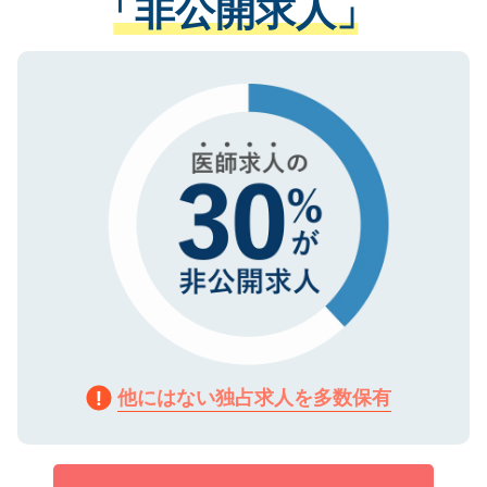
「非公開求人」
させていただきます。すぐにご転職をされ
る、プライバシーマークを取得済みです。
ない方には、長期的なサポートが可能です
ご登録いただいた個人情報は、SSL（デー
ので、まずはご登録ください。
タ暗号化）によって保護されていますの
で、機密保持に関してもご安心ください。
他にはない独占求人を多数保有