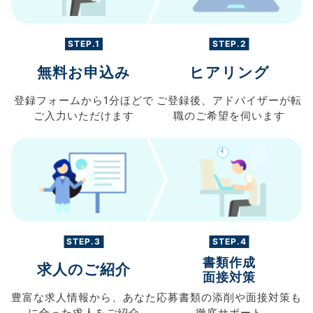
STEP.1
STEP.2
無料お申込み
ヒアリング
登録フォームから
1分ほどで
ご登録後、
アドバイザーが転
ご入力
いただけます
職の
ご希望を伺います
STEP.3
STEP.4
書類作成
求人のご紹介
面接対策
豊富な求人情報から、
あなた
応募書類の
添削や面接対策も