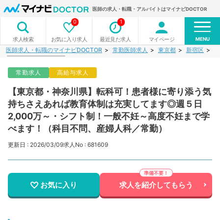
医師の求人・転職・アルバイトはマイナビDOCTOR
0
1
MENU
お気に入り求人
最近見た求人
マイページ
求人検索
医師求人・転職のマイナビDOCTOR
常勤医師求人
東京都
新宿区
【
常勤求人
高給与求人
【東京都・神奈川県】転科可！患者様に寄り添う気
持ちさえあれば教育体制は充実してます◎週５日
2,000万～・シフト制！一般不妊～高度不妊まで学
べます！（科目不問、産婦人科／常勤）
更新日 : 2026/03/09
求人No : 681609
お気に入り
求人を紹介してもらう