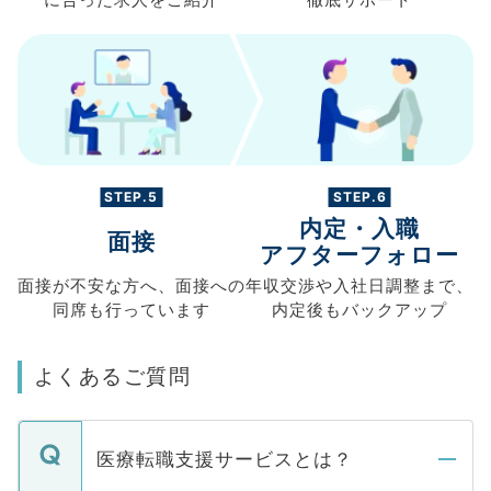
に合った求人を
ご紹介
徹底サポート
STEP.5
STEP.6
内定・入職
面接
アフターフォロー
面接が不安な方へ、
面接への
年収交渉や
入社日調整まで、
同席も
行っています
内定後もバックアップ
よくあるご質問
医療転職支援サービスとは？