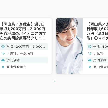
【岡山県／倉敷市】週5日
【岡山県／
年収1,200万円～2,000万
日年収1,60
円◎地域のパイオニア的存
万円（週3
在の訪問診療専門クリニッ
能）◎マイ
クでのご勤務です（小児科
訪問診療の
年収1,200万円～2,000万
年収1,6
／常勤）
児科／常勤
円
円
小児科、一般内科
小児科
訪問診療
訪問診療
岡山県倉敷市
岡山県倉