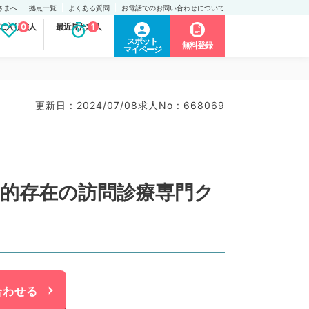
さまへ
拠点一覧
よくある質問
お電話でのお問い合わせについて
に入り求人
0
最近見た求人
1
スポット
無料登録
マイページ
更新日 : 2024/07/08
求人No : 668069
ア的存在の訪問診療専門ク
合わせる