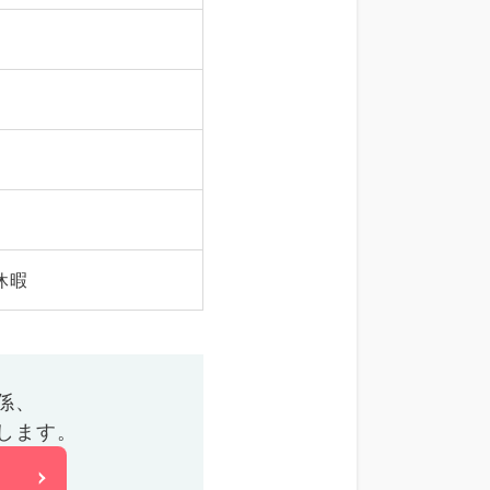
休暇
係、
します。