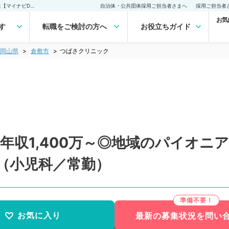
つばさクリニック(常勤)の転職・求人｜医師の求人・転職・アルバイトは【マイナビDOCTOR】
自治体・公共団体採用ご担当者さまへ
採用ご担当者
お気
す
転職をご検討の方へ
お役立ちガイド
岡山県
倉敷市
つばさクリニック
年収1,400万～◎地域のパイオニ
（小児科／常勤）
お気に入り
最新の募集状況を問い