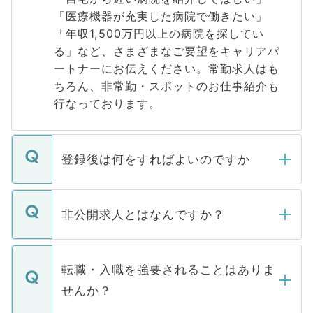
「医療機器が充実した病院で働きたい」
「年収1,500万円以上の病院を探してい
る」など、さまざまなご要望をキャリアパ
ートナーにお伝えください。常勤求人はも
ちろん、非常勤・スポットのお仕事紹介も
行なっております。
登録後は何をすればよいのですか
ご登録いただきましたら、弊社担当者がご
登録内容を確認し、その後メールもしくは
非公開求人とはなんですか？
お電話にて次のステップのご案内をいたし
ます。通常、5営業日以内にはご連絡をせて
マイナビDOCTORで取り扱っている求人の
いただきますので、しばらくお待ちくださ
うち約3割は、Webサイトからご覧いただ
転職・入職を強要されることはありま
い。
けない「非公開求人」です。非公開求人は
せんか？
下記の理由によって、一般には公開してい