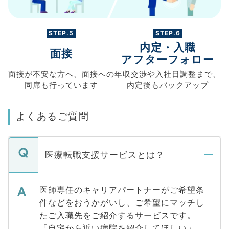
STEP.5
STEP.6
内定・入職
面接
アフターフォロー
面接が不安な方へ、
面接への
年収交渉や
入社日調整まで、
同席も
行っています
内定後もバックアップ
よくあるご質問
医療転職支援サービスとは？
医師専任のキャリアパートナーがご希望条
件などをおうかがいし、ご希望にマッチし
たご入職先をご紹介するサービスです。
「自宅から近い病院を紹介してほしい」