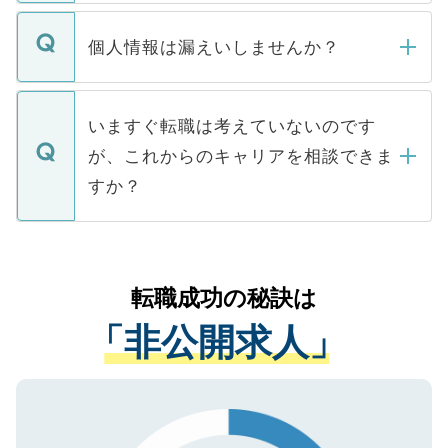
ません。
転職・入職を強要することは一切ありませ
ん。また、仮に応募先から内定をいただい
個人情報は漏えいしませんか？
■応募殺到を避けるため 人気のある医療機
たとしても、ご本人が納得しない限り、内
関を公にしてしまうと、応募が殺到する場
定を承諾する必要はありません。内定先へ
個人情報が漏えいすることはありませんの
合があります。 選考を効率よく行うため
の辞退の連絡はキャリアパートナーが行い
で、ご安心ください。当サイトからの登録
いますぐ転職は考えていないのです
に、医療機関が求める条件に合った人材の
ますので、ご安心ください。
などで収集したご登録者様の個人情報は、
が、これからのキャリアを相談できま
みを人材紹介会社に依頼するケースが増え
ご本人のキャリアアップおよび転職活動の
ています。
すか？
支援を目的に使用いたします。お預かりし
ているすべての個人データはご本人の許可
お気軽にご相談ください。先生専任のキャ
なく、医療機関側に開示したり、第三者に
リアパートナーが将来のご希望などをおう
提供することは一切ありません。また弊社
かがいして、現在の医療機関の状況や紹介
転職成功の秘訣は
は、個人情報の取り扱いについての厳密な
経験をまじえながら、適切なアドバイスを
管理基準を満たした事業者のみに付与され
「非公開求人」
させていただきます。すぐにご転職をされ
る、プライバシーマークを取得済みです。
ない方には、長期的なサポートが可能です
ご登録いただいた個人情報は、SSL（デー
ので、まずはご登録ください。
タ暗号化）によって保護されていますの
で、機密保持に関してもご安心ください。