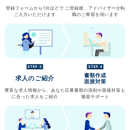
登録フォームから
1分ほどで
ご登録後、
アドバイザーが転
ご入力
いただけます
職の
ご希望を伺います
STEP.3
STEP.4
書類作成
求人のご紹介
面接対策
豊富な求人情報から、
あなた
応募書類の
添削や面接対策も
に合った求人を
ご紹介
徹底サポート