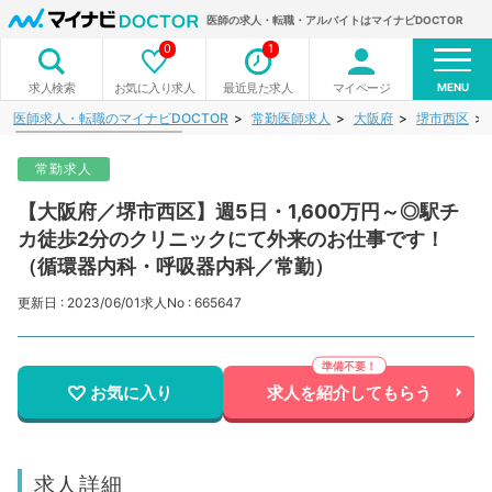
医師の求人・転職・アルバイトはマイナビDOCTOR
0
1
MENU
お気に入り求人
最近見た求人
マイページ
求人検索
医師求人・転職のマイナビDOCTOR
常勤医師求人
大阪府
堺市西区
常勤求人
【大阪府／堺市西区】週5日・1,600万円～◎駅チ
カ徒歩2分のクリニックにて外来のお仕事です！
（循環器内科・呼吸器内科／常勤）
更新日 : 2023/06/01
求人No : 665647
お気に入り
求人を紹介してもらう
求人詳細