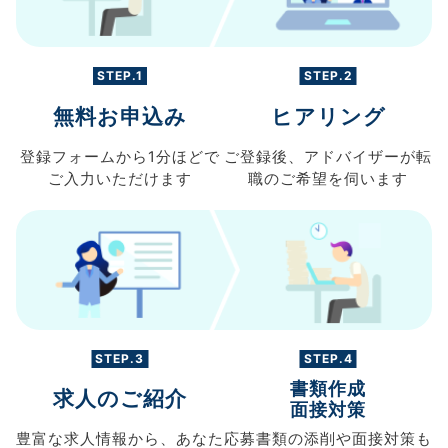
STEP.1
STEP.2
無料お申込み
ヒアリング
登録フォームから
1分ほどで
ご登録後、
アドバイザーが転
ご入力
いただけます
職の
ご希望を伺います
STEP.3
STEP.4
書類作成
求人のご紹介
面接対策
豊富な求人情報から、
あなた
応募書類の
添削や面接対策も