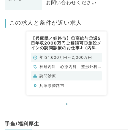
お問い合わせください
この求人と条件が近い求人
【兵庫県／姫路市】◎高給与◎週5
日年収2000万円ご相談可◎施設メ
インの訪問診療のお仕事♪（内科
系・外科系／常勤）
年収1,600万円～2,000万円
神経内科、心療内科、整形外科、
形成外科、美容外科、脳神経外
訪問診療
科、呼吸器外科、心臓血管外科、
兵庫県姫路市
小児外科、泌尿器科、一般内科、
循環器内科、呼吸器内科、消化器
内科、内分泌・代謝内科、腎臓内
科、老年内科、外科系全般、一般
外科、消化器外科、乳腺外科、膠
原病科、スポーツ整形外科、大
手当/福利厚生
腸・肛門外科、脊髄・脊椎外科