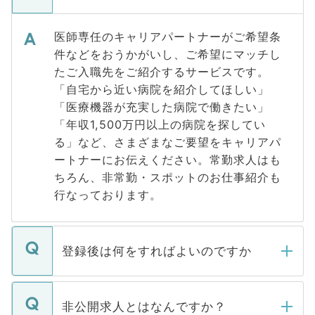
医師専任のキャリアパートナーがご希望条
件などをおうかがいし、ご希望にマッチし
たご入職先をご紹介するサービスです。
「自宅から近い病院を紹介してほしい」
「医療機器が充実した病院で働きたい」
「年収1,500万円以上の病院を探してい
る」など、さまざまなご要望をキャリアパ
ートナーにお伝えください。常勤求人はも
ちろん、非常勤・スポットのお仕事紹介も
行なっております。
登録後は何をすればよいのですか
ご登録いただきましたら、弊社担当者がご
登録内容を確認し、その後メールもしくは
非公開求人とはなんですか？