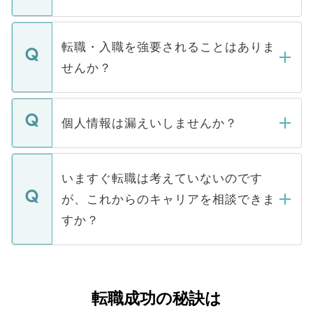
お電話にて次のステップのご案内をいたし
ます。通常、5営業日以内にはご連絡をせて
マイナビDOCTORで取り扱っている求人の
いただきますので、しばらくお待ちくださ
うち約3割は、Webサイトからご覧いただ
転職・入職を強要されることはありま
い。
けない「非公開求人」です。非公開求人は
せんか？
下記の理由によって、一般には公開してい
ません。
転職・入職を強要することは一切ありませ
ん。また、仮に応募先から内定をいただい
個人情報は漏えいしませんか？
■応募殺到を避けるため 人気のある医療機
たとしても、ご本人が納得しない限り、内
関を公にしてしまうと、応募が殺到する場
定を承諾する必要はありません。内定先へ
個人情報が漏えいすることはありませんの
合があります。 選考を効率よく行うため
の辞退の連絡はキャリアパートナーが行い
で、ご安心ください。当サイトからの登録
いますぐ転職は考えていないのです
に、医療機関が求める条件に合った人材の
ますので、ご安心ください。
などで収集したご登録者様の個人情報は、
が、これからのキャリアを相談できま
みを人材紹介会社に依頼するケースが増え
ご本人のキャリアアップおよび転職活動の
ています。
すか？
支援を目的に使用いたします。お預かりし
ているすべての個人データはご本人の許可
お気軽にご相談ください。先生専任のキャ
なく、医療機関側に開示したり、第三者に
リアパートナーが将来のご希望などをおう
提供することは一切ありません。また弊社
かがいして、現在の医療機関の状況や紹介
転職成功の秘訣は
は、個人情報の取り扱いについての厳密な
経験をまじえながら、適切なアドバイスを