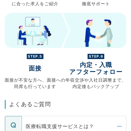
に合った求人を
ご紹介
徹底サポート
STEP.5
STEP.6
内定・入職
面接
アフターフォロー
面接が不安な方へ、
面接への
年収交渉や
入社日調整まで、
同席も
行っています
内定後もバックアップ
よくあるご質問
医療転職支援サービスとは？