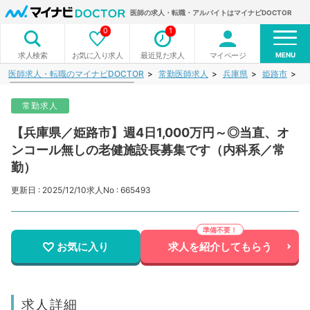
医師の求人・転職・アルバイトはマイナビDOCTOR
0
1
MENU
お気に入り求人
最近見た求人
マイページ
求人検索
医師求人・転職のマイナビDOCTOR
常勤医師求人
兵庫県
姫路市
【
常勤求人
【兵庫県／姫路市】週4日1,000万円～◎当直、オ
ンコール無しの老健施設長募集です（内科系／常
勤）
更新日 : 2025/12/10
求人No : 665493
お気に入り
求人を紹介してもらう
求人詳細