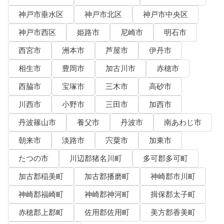
神戸市垂水区
神戸市北区
神戸市中央区
神戸市西区
姫路市
尼崎市
明石市
西宮市
洲本市
芦屋市
伊丹市
相生市
豊岡市
加古川市
赤穂市
西脇市
宝塚市
三木市
高砂市
川西市
小野市
三田市
加西市
丹波篠山市
養父市
丹波市
南あわじ市
朝来市
淡路市
宍粟市
加東市
たつの市
川辺郡猪名川町
多可郡多可町
加古郡稲美町
加古郡播磨町
神崎郡市川町
神崎郡福崎町
神崎郡神河町
揖保郡太子町
赤穂郡上郡町
佐用郡佐用町
美方郡香美町