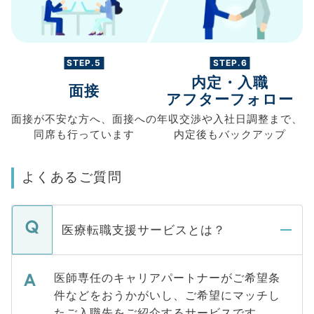
STEP.5
STEP.6
内定・入職
面接
アフターフォロー
面接が不安な方へ、
面接への
年収交渉や
入社日調整まで、
同席も
行っています
内定後もバックアップ
よくあるご質問
医療転職支援サービスとは？
医師専任のキャリアパートナーがご希望条
件などをおうかがいし、ご希望にマッチし
たご入職先をご紹介するサービスです。