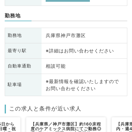
勤務地
兵庫県神戸市灘区
勤務地
※詳細はお問い合わせください
最寄り駅
相談可能
自動車通勤
※最新情報を確認いたしますので
駐車場
お問い合わせください
この求人と条件が近い求人
5日から
【兵庫県／神戸市灘区】約160床程
【兵庫
・日曜・祝
度のケアミックス病院にてご勤務◎
内・週