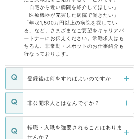
「自宅から近い病院を紹介してほしい」
「医療機器が充実した病院で働きたい」
「年収1,500万円以上の病院を探してい
る」など、さまざまなご要望をキャリアパ
ートナーにお伝えください。常勤求人はも
ちろん、非常勤・スポットのお仕事紹介も
行なっております。
登録後は何をすればよいのですか
ご登録いただきましたら、弊社担当者がご
登録内容を確認し、その後メールもしくは
非公開求人とはなんですか？
お電話にて次のステップのご案内をいたし
ます。通常、5営業日以内にはご連絡をせて
マイナビDOCTORで取り扱っている求人の
いただきますので、しばらくお待ちくださ
うち約3割は、Webサイトからご覧いただ
転職・入職を強要されることはありま
い。
けない「非公開求人」です。非公開求人は
せんか？