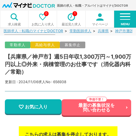
医師の求人・転職・アルバイトはマイナビDOCTOR
0
1
MENU
お気に入り求人
最近見た求人
マイページ
求人検索
医師求人・転職のマイナビDOCTOR
常勤医師求人
兵庫県
神戸市灘区
常勤求人
高給与求人
募集停止
【兵庫県／神戸市】週5日年収1,300万円～1,900万
円以上◎外来・病棟管理のお仕事です（消化器内科
／常勤）
更新日 : 2024/11/06
求人No : 656938
最新の募集状況を
お気に入り
問い合わせる
こちらの求人は募集を停止しております。