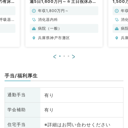
の有床診
週5日1,600万円～☆土日祝休み・
1,50
）
プライベート重視の先生におすすめ
仕事で
です（消化器内科／常勤）
年収1,800万円～
年収
呼吸器内
消化器内科
消
・代謝内
病院（一般）
病
兵庫県神戸市灘区
兵
<
>
手当/福利厚生
有り
通勤手当
有り
学会補助
※詳細はお問い合わせください
住宅手当