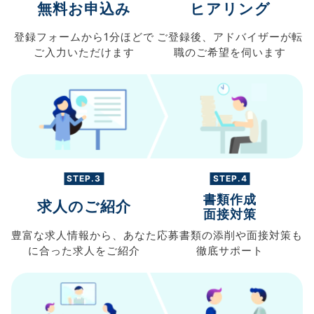
無料お申込み
ヒアリング
登録フォームから
1分ほどで
ご登録後、
アドバイザーが転
ご入力
いただけます
職の
ご希望を伺います
STEP.3
STEP.4
書類作成
求人のご紹介
面接対策
豊富な求人情報から、
あなた
応募書類の
添削や面接対策も
に合った求人を
ご紹介
徹底サポート