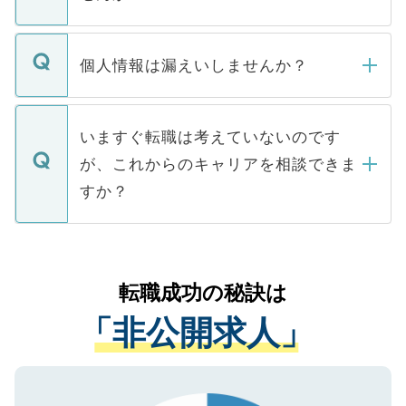
下記の理由によって、一般には公開してい
ません。
転職・入職を強要することは一切ありませ
ん。また、仮に応募先から内定をいただい
個人情報は漏えいしませんか？
■応募殺到を避けるため 人気のある医療機
たとしても、ご本人が納得しない限り、内
関を公にしてしまうと、応募が殺到する場
定を承諾する必要はありません。内定先へ
個人情報が漏えいすることはありませんの
合があります。 選考を効率よく行うため
の辞退の連絡はキャリアパートナーが行い
で、ご安心ください。当サイトからの登録
いますぐ転職は考えていないのです
に、医療機関が求める条件に合った人材の
ますので、ご安心ください。
などで収集したご登録者様の個人情報は、
が、これからのキャリアを相談できま
みを人材紹介会社に依頼するケースが増え
ご本人のキャリアアップおよび転職活動の
ています。
すか？
支援を目的に使用いたします。お預かりし
ているすべての個人データはご本人の許可
お気軽にご相談ください。先生専任のキャ
なく、医療機関側に開示したり、第三者に
リアパートナーが将来のご希望などをおう
提供することは一切ありません。また弊社
かがいして、現在の医療機関の状況や紹介
転職成功の秘訣は
は、個人情報の取り扱いについての厳密な
経験をまじえながら、適切なアドバイスを
管理基準を満たした事業者のみに付与され
「非公開求人」
させていただきます。すぐにご転職をされ
る、プライバシーマークを取得済みです。
ない方には、長期的なサポートが可能です
ご登録いただいた個人情報は、SSL（デー
ので、まずはご登録ください。
タ暗号化）によって保護されていますの
で、機密保持に関してもご安心ください。