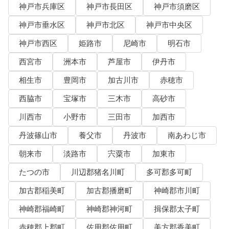
神戸市兵庫区
神戸市長田区
神戸市須磨区
神戸市垂水区
神戸市北区
神戸市中央区
神戸市西区
姫路市
尼崎市
明石市
西宮市
洲本市
芦屋市
伊丹市
相生市
豊岡市
加古川市
赤穂市
西脇市
宝塚市
三木市
高砂市
川西市
小野市
三田市
加西市
丹波篠山市
養父市
丹波市
南あわじ市
朝来市
淡路市
宍粟市
加東市
たつの市
川辺郡猪名川町
多可郡多可町
加古郡稲美町
加古郡播磨町
神崎郡市川町
神崎郡福崎町
神崎郡神河町
揖保郡太子町
赤穂郡上郡町
佐用郡佐用町
美方郡香美町