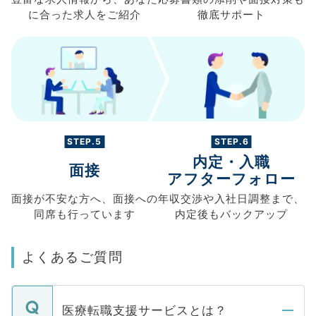
に合った求人を
ご紹介
徹底サポート
STEP.5
STEP.6
内定・入職
面接
アフターフォロー
面接が不安な方へ、
面接への
年収交渉や
入社日調整まで、
同席も
行っています
内定後もバックアップ
よくあるご質問
医療転職支援サービスとは？