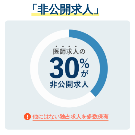
管理基準を満たした事業者のみに付与され
「非公開求人」
させていただきます。すぐにご転職をされ
る、プライバシーマークを取得済みです。
ない方には、長期的なサポートが可能です
ご登録いただいた個人情報は、SSL（デー
ので、まずはご登録ください。
タ暗号化）によって保護されていますの
で、機密保持に関してもご安心ください。
他にはない独占求人を多数保有