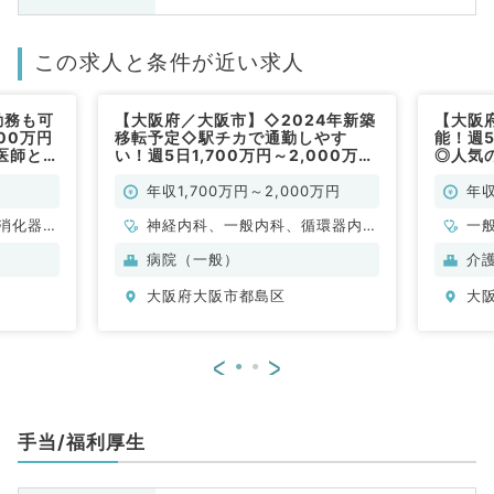
この求人と条件が近い求人
勤務も可
【大阪府／大阪市】◇2024年新築
【大阪
200万円
移転予定◇駅チカで通勤しやす
能！週5
医師とし
い！週5日1,700万円～2,000万円
◎人気
／常勤）
◎訪問診療のお仕事です（内科系／
てのお
常勤）
年収1,700万円～2,000万円
年収
消化器内
神経内科、一般内科、循環器内
一
科、呼吸器内科、消化器内科、老
科
病院（一般）
介
年内科
大阪府大阪市都島区
大
<
>
手当/福利厚生