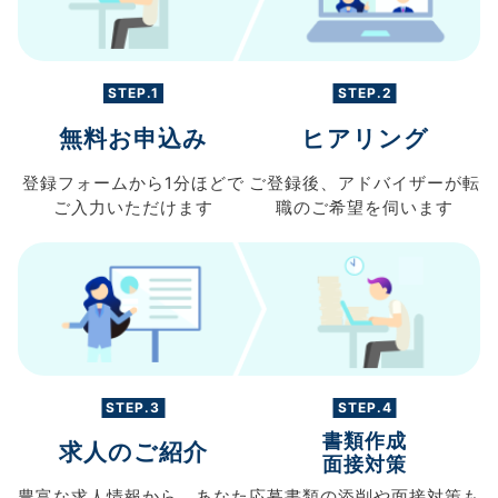
STEP.1
STEP.2
無料お申込み
ヒアリング
登録フォームから
1分ほどで
ご登録後、
アドバイザーが転
ご入力
いただけます
職の
ご希望を伺います
STEP.3
STEP.4
書類作成
求人のご紹介
面接対策
豊富な求人情報から、
あなた
応募書類の
添削や面接対策も