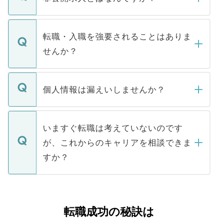
お電話にて次のステップのご案内をいたし
ます。通常、5営業日以内にはご連絡をせて
マイナビDOCTORで取り扱っている求人の
いただきますので、しばらくお待ちくださ
うち約3割は、Webサイトからご覧いただ
転職・入職を強要されることはありま
い。
けない「非公開求人」です。非公開求人は
せんか？
下記の理由によって、一般には公開してい
ません。
転職・入職を強要することは一切ありませ
ん。また、仮に応募先から内定をいただい
個人情報は漏えいしませんか？
■応募殺到を避けるため 人気のある医療機
たとしても、ご本人が納得しない限り、内
関を公にしてしまうと、応募が殺到する場
定を承諾する必要はありません。内定先へ
個人情報が漏えいすることはありませんの
合があります。 選考を効率よく行うため
の辞退の連絡はキャリアパートナーが行い
で、ご安心ください。当サイトからの登録
いますぐ転職は考えていないのです
に、医療機関が求める条件に合った人材の
ますので、ご安心ください。
などで収集したご登録者様の個人情報は、
が、これからのキャリアを相談できま
みを人材紹介会社に依頼するケースが増え
ご本人のキャリアアップおよび転職活動の
ています。
すか？
支援を目的に使用いたします。お預かりし
ているすべての個人データはご本人の許可
お気軽にご相談ください。先生専任のキャ
なく、医療機関側に開示したり、第三者に
リアパートナーが将来のご希望などをおう
提供することは一切ありません。また弊社
かがいして、現在の医療機関の状況や紹介
転職成功の秘訣は
は、個人情報の取り扱いについての厳密な
経験をまじえながら、適切なアドバイスを