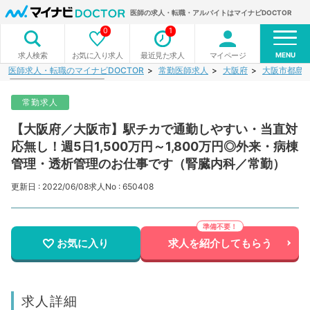
医師の求人・転職・アルバイトはマイナビDOCTOR
0
1
MENU
お気に入り求人
最近見た求人
マイページ
求人検索
医師求人・転職のマイナビDOCTOR
常勤医師求人
大阪府
大阪市都島
常勤求人
【大阪府／大阪市】駅チカで通勤しやすい・当直対
応無し！週5日1,500万円～1,800万円◎外来・病棟
管理・透析管理のお仕事です（腎臓内科／常勤）
更新日 : 2022/06/08
求人No : 650408
お気に入り
求人を紹介してもらう
求人詳細