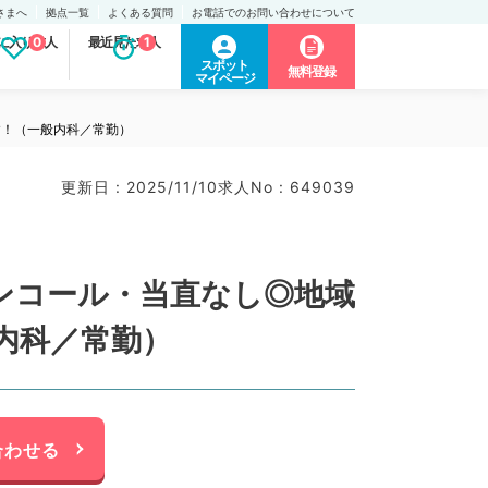
さまへ
拠点一覧
よくある質問
お電話でのお問い合わせについて
に入り求人
0
最近見た求人
1
スポット
無料登録
マイページ
す！（一般内科／常勤）
更新日 : 2025/11/10
求人No : 649039
オンコール・当直なし◎地域
内科／常勤）
合わせる