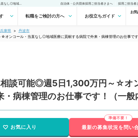
【兵庫県／丹波市】週4日相談可能◎週5日1,300万円～☆オンコール・当直なし◎地域医療に貢献する病院で外来・病棟管理のお仕事です！（一般内科／常勤）の転職・求人｜医師の求人・転職・アルバイトは【マイナビDOCTOR】
自治体・公共団体採用ご担当者さまへ
採用ご担当者
お気
す
転職をご検討の方へ
お役立ちガイド
兵庫県
丹波市
万円～☆オンコール・当直なし◎地域医療に貢献する病院で外来・病棟管理のお仕事で
相談可能◎週5日1,300万円～☆
来・病棟管理のお仕事です！（一般
お気に入り
最新の募集状況を問い