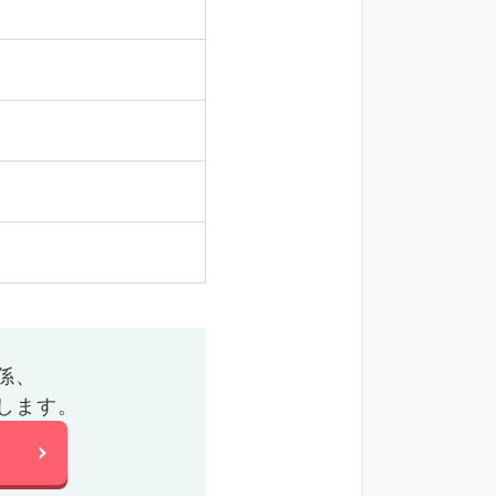
係、
します。