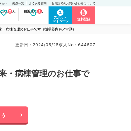
さまへ
拠点一覧
よくある質問
お電話でのお問い合わせについて
に入り求人
0
最近見た求人
1
スポット
無料登録
マイページ
外来・病棟管理のお仕事です（循環器内科／常勤）
更新日 : 2024/05/28
求人No : 644607
外来・病棟管理のお仕事で
らう