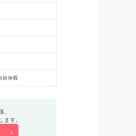
有給休暇
係、
します。