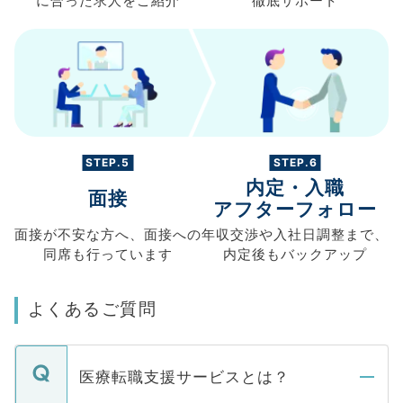
に合った求人を
ご紹介
徹底サポート
STEP.5
STEP.6
内定・入職
面接
アフターフォロー
面接が不安な方へ、
面接への
年収交渉や
入社日調整まで、
同席も
行っています
内定後もバックアップ
よくあるご質問
医療転職支援サービスとは？