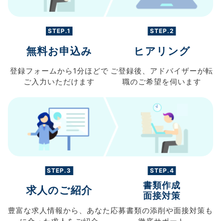
STEP.1
STEP.2
無料お申込み
ヒアリング
登録フォームから
1分ほどで
ご登録後、
アドバイザーが転
ご入力
いただけます
職の
ご希望を伺います
STEP.3
STEP.4
書類作成
求人のご紹介
面接対策
豊富な求人情報から、
あなた
応募書類の
添削や面接対策も