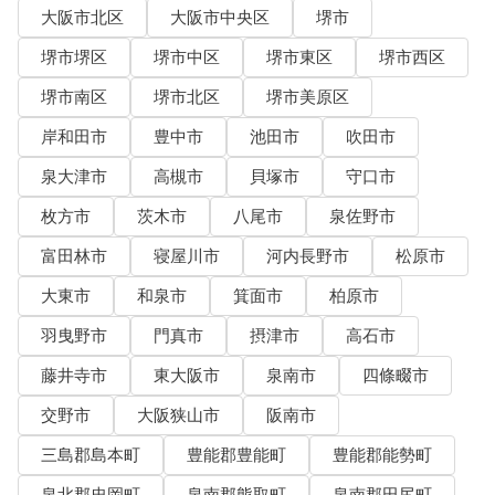
大阪市北区
大阪市中央区
堺市
堺市堺区
堺市中区
堺市東区
堺市西区
堺市南区
堺市北区
堺市美原区
岸和田市
豊中市
池田市
吹田市
泉大津市
高槻市
貝塚市
守口市
枚方市
茨木市
八尾市
泉佐野市
富田林市
寝屋川市
河内長野市
松原市
大東市
和泉市
箕面市
柏原市
羽曳野市
門真市
摂津市
高石市
藤井寺市
東大阪市
泉南市
四條畷市
交野市
大阪狭山市
阪南市
三島郡島本町
豊能郡豊能町
豊能郡能勢町