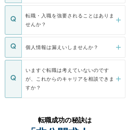
ます。通常、5営業日以内にはご連絡をせて
マイナビDOCTORで取り扱っている求人の
いただきますので、しばらくお待ちくださ
うち約3割は、Webサイトからご覧いただ
転職・入職を強要されることはありま
い。
けない「非公開求人」です。非公開求人は
せんか？
下記の理由によって、一般には公開してい
ません。
転職・入職を強要することは一切ありませ
ん。また、仮に応募先から内定をいただい
個人情報は漏えいしませんか？
■応募殺到を避けるため 人気のある医療機
たとしても、ご本人が納得しない限り、内
関を公にしてしまうと、応募が殺到する場
定を承諾する必要はありません。内定先へ
個人情報が漏えいすることはありませんの
合があります。 選考を効率よく行うため
の辞退の連絡はキャリアパートナーが行い
で、ご安心ください。当サイトからの登録
いますぐ転職は考えていないのです
に、医療機関が求める条件に合った人材の
ますので、ご安心ください。
などで収集したご登録者様の個人情報は、
が、これからのキャリアを相談できま
みを人材紹介会社に依頼するケースが増え
ご本人のキャリアアップおよび転職活動の
ています。
すか？
支援を目的に使用いたします。お預かりし
ているすべての個人データはご本人の許可
お気軽にご相談ください。先生専任のキャ
なく、医療機関側に開示したり、第三者に
リアパートナーが将来のご希望などをおう
提供することは一切ありません。また弊社
かがいして、現在の医療機関の状況や紹介
転職成功の秘訣は
は、個人情報の取り扱いについての厳密な
経験をまじえながら、適切なアドバイスを
管理基準を満たした事業者のみに付与され