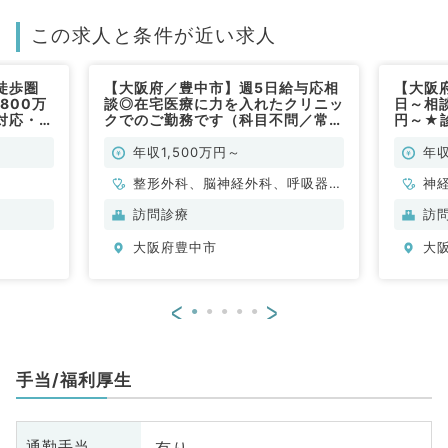
この求人と条件が近い求人
徒歩圏
【大阪府／豊中市】週5日給与応相
【大阪
,800万
談◎在宅医療に力を入れたクリニッ
日～相談
対応・検
クでのご勤務です（科目不問／常
円～★
科／常
勤）
事です
年収1,500万円～
年収
整形外科、脳神経外科、呼吸器外
神
科、心臓血管外科、一般内科、循
科
訪問診療
訪
環器内科、呼吸器内科、消化器内
分
大阪府豊中市
大
科、内分泌・代謝内科、腎臓内
内
科、外科系全般、一般外科、消化
器外科
<
>
手当/福利厚生
有り
通勤手当