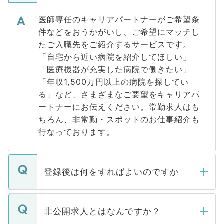
医師専任のキャリアパートナーがご希望条
件などをおうかがいし、ご希望にマッチし
たご入職先をご紹介するサービスです。
「自宅から近い病院を紹介してほしい」
「医療機器が充実した病院で働きたい」
「年収1,500万円以上の病院を探してい
る」など、さまざまなご要望をキャリアパ
ートナーにお伝えください。常勤求人はも
ちろん、非常勤・スポットのお仕事紹介も
行なっております。
登録後は何をすればよいのですか
ご登録いただきましたら、弊社担当者がご
登録内容を確認し、その後メールもしくは
非公開求人とはなんですか？
お電話にて次のステップのご案内をいたし