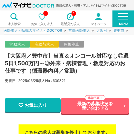
医師の求人・転職・アルバイトはマイナビDOCTOR
0
1
MENU
お気に入り求人
最近見た求人
マイページ
求人検索
医師求人・転職のマイナビDOCTOR
常勤医師求人
大阪府
豊中市
【
常勤求人
高給与求人
募集停止
【大阪府／豊中市】当直＆オンコール対応なし◎週
5日1,500万円～◎外来・病棟管理・救急対応のお
仕事です（循環器内科／常勤）
更新日 : 2025/06/25
求人No : 639321
最新の募集状況を
お気に入り
問い合わせる
こちらの求人は募集を停止しております。