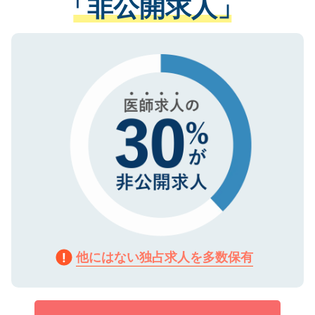
「非公開求人」
させていただきます。すぐにご転職をされ
る、プライバシーマークを取得済みです。
ない方には、長期的なサポートが可能です
ご登録いただいた個人情報は、SSL（デー
ので、まずはご登録ください。
タ暗号化）によって保護されていますの
で、機密保持に関してもご安心ください。
他にはない独占求人を多数保有