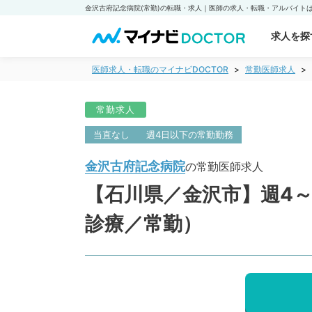
求人を探
医師求人・転職のマイナビDOCTOR
常勤医師求人
常勤求人
当直なし
週4日以下の常勤勤務
金沢古府記念病院
の常勤医師求人
【石川県／金沢市】週4～
診療／常勤）