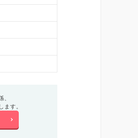
係、
します。