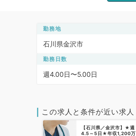
勤務地
石川県金沢市
勤務日数
週4.00日〜5.00日
この求人と条件が近い求人
金沢市】★週5
【石川県／金沢市】★週
100万円程度★
4.5～5日★年収1,200