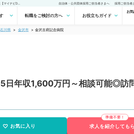
金沢古府記念病院(常勤)の転職・求人｜医師の求人・転職・アルバイトは【マイナビDOCTOR】
自治体・公共団体採用ご担当者さまへ
採用ご担当者
お気
す
転職をご検討の方へ
お役立ちガイド
石川県
金沢市
金沢古府記念病院
5日年収1,600万円～相談可能◎
お気に入り
求人を紹介しても