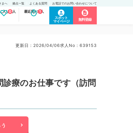
さまへ
拠点一覧
よくある質問
お電話でのお問い合わせについて
に入り求人
0
最近見た求人
1
スポット
無料登録
マイページ
更新日 : 2026/04/06
求人No : 639153
訪問診療のお仕事です（訪問
らう