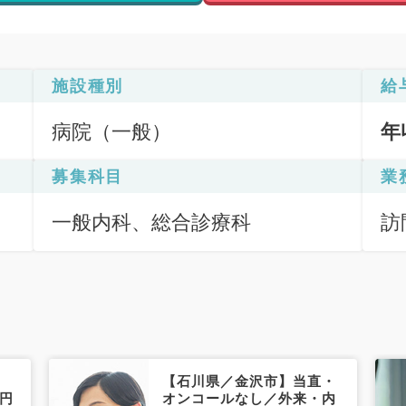
施設種別
給
病院（一般）
年
募集科目
業
一般内科、総合診療科
訪
（
【石川県／金沢市】当直・
万円
オンコールなし／外来・内