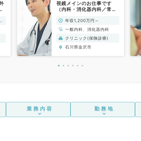
外
視鏡メインのお仕事です
の
（内科・消化器内科／常
／常
勤）
万
年収1,200万円～
一般内科、消化器内科
クリニック(保険診療)
石川県金沢市
業務内容
勤務地