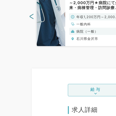
棟管理メイン・
～2,000万円★病院にて
です！(内科系
来・病棟管理・訪問診療
お仕事です！(一般内科
<
0万円～
年収1,200万円～2,000
勤)
円
、一般内科、循環
一般内科
呼吸器内科、消化
般）
病院（一般）
内分泌・代謝内
沢市
石川県金沢市
内科、老年内科、
、膠原病科
給与
求人詳細