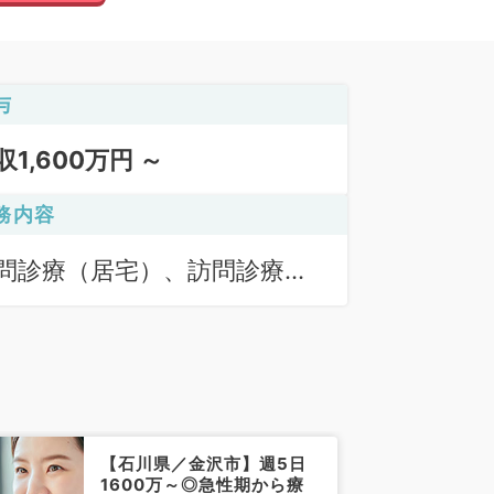
与
収1,600万円 ～
務内容
問診療（居宅）、訪問診療
施設）
【石川県／金沢市】週5日
1600万～◎急性期から療