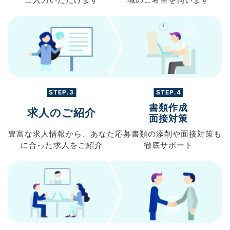
ご入力
いただけます
職の
ご希望を伺います
STEP.3
STEP.4
書類作成
求人のご紹介
面接対策
豊富な求人情報から、
あなた
応募書類の
添削や面接対策も
に合った求人を
ご紹介
徹底サポート