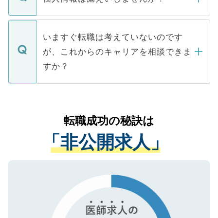
■応募殺到を避けるため 人気のある医療機
たとしても、ご本人が納得しない限り、内
関を公にしてしまうと、応募が殺到する場
定を承諾する必要はありません。内定先へ
個人情報が漏えいすることはありませんの
合があります。 選考を効率よく行うため
の辞退の連絡はキャリアパートナーが行い
で、ご安心ください。当サイトからの登録
いますぐ転職は考えていないのです
に、医療機関が求める条件に合った人材の
ますので、ご安心ください。
などで収集したご登録者様の個人情報は、
が、これからのキャリアを相談できま
みを人材紹介会社に依頼するケースが増え
ご本人のキャリアアップおよび転職活動の
ています。
すか？
支援を目的に使用いたします。お預かりし
ているすべての個人データはご本人の許可
お気軽にご相談ください。先生専任のキャ
なく、医療機関側に開示したり、第三者に
リアパートナーが将来のご希望などをおう
提供することは一切ありません。また弊社
かがいして、現在の医療機関の状況や紹介
転職成功の秘訣は
は、個人情報の取り扱いについての厳密な
経験をまじえながら、適切なアドバイスを
管理基準を満たした事業者のみに付与され
「非公開求人」
させていただきます。すぐにご転職をされ
る、プライバシーマークを取得済みです。
ない方には、長期的なサポートが可能です
ご登録いただいた個人情報は、SSL（デー
ので、まずはご登録ください。
タ暗号化）によって保護されていますの
で、機密保持に関してもご安心ください。