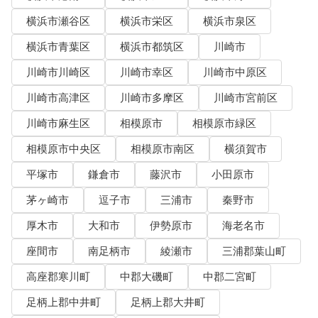
横浜市瀬谷区
横浜市栄区
横浜市泉区
横浜市青葉区
横浜市都筑区
川崎市
川崎市川崎区
川崎市幸区
川崎市中原区
川崎市高津区
川崎市多摩区
川崎市宮前区
川崎市麻生区
相模原市
相模原市緑区
相模原市中央区
相模原市南区
横須賀市
平塚市
鎌倉市
藤沢市
小田原市
茅ヶ崎市
逗子市
三浦市
秦野市
厚木市
大和市
伊勢原市
海老名市
座間市
南足柄市
綾瀬市
三浦郡葉山町
高座郡寒川町
中郡大磯町
中郡二宮町
足柄上郡中井町
足柄上郡大井町