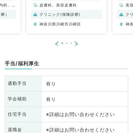
内科、外
皮膚科、美容皮膚科
美
容皮膚
診療）
クリニック(保険診療)
ク
神奈川県川崎市川崎区
神
<
>
手当/福利厚生
有り
通勤手当
有り
学会補助
※詳細はお問い合わせください
住宅手当
※詳細はお問い合わせください
退職金