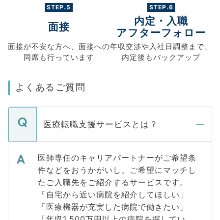
STEP.5
STEP.6
内定・入職
面接
アフターフォロー
面接が不安な方へ、
面接への
年収交渉や
入社日調整まで、
同席も
行っています
内定後もバックアップ
よくあるご質問
医療転職支援サービスとは？
医師専任のキャリアパートナーがご希望条
件などをおうかがいし、ご希望にマッチし
たご入職先をご紹介するサービスです。
「自宅から近い病院を紹介してほしい」
「医療機器が充実した病院で働きたい」
「年収1,500万円以上の病院を探してい