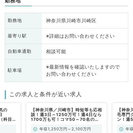
勤務地
神奈川県川崎市川崎区
勤務地
※詳細はお問い合わせください
最寄り駅
相談可能
自動車通勤
※最新情報を確認いたしますので
駐車場
お問い合わせください
この求人と条件が近い求人
気の
【神奈川県／川崎市】時短等も応相
【神奈
日
談！週3日～1250万可！週4日なら
毛専門
人（科目
1700万も可！コマ50～70名の外
ン！週5
来をおまかせ（皮膚科／常勤）
エリア
リニッ
年収1,250万円～2,100万円
年収