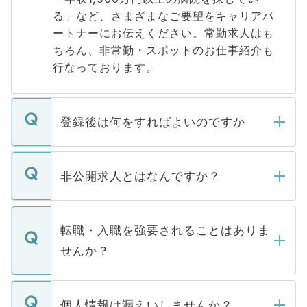
る」など、さまざまなご要望をキャリアパ
ートナーにお伝えください。常勤求人はも
ちろん、非常勤・スポットのお仕事紹介も
行なっております。
登録後は何をすればよいのですか
ご登録いただきましたら、弊社担当者がご
登録内容を確認し、その後メールもしくは
非公開求人とはなんですか？
お電話にて次のステップのご案内をいたし
ます。通常、5営業日以内にはご連絡をせて
マイナビDOCTORで取り扱っている求人の
いただきますので、しばらくお待ちくださ
うち約3割は、Webサイトからご覧いただ
転職・入職を強要されることはありま
い。
けない「非公開求人」です。非公開求人は
せんか？
下記の理由によって、一般には公開してい
ません。
転職・入職を強要することは一切ありませ
ん。また、仮に応募先から内定をいただい
個人情報は漏えいしませんか？