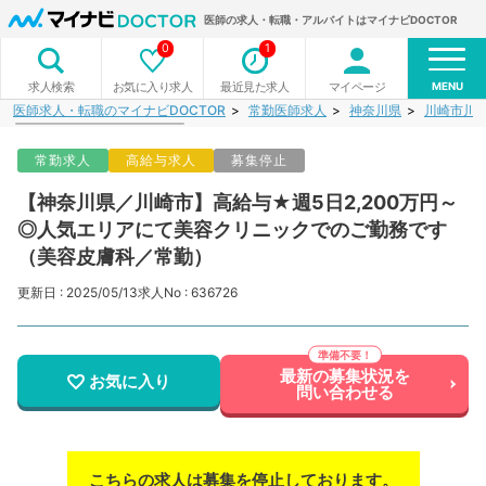
医師の求人・転職・アルバイトはマイナビDOCTOR
0
1
MENU
お気に入り求人
最近見た求人
マイページ
求人検索
医師求人・転職のマイナビDOCTOR
常勤医師求人
神奈川県
川崎市川
常勤求人
高給与求人
募集停止
【神奈川県／川崎市】高給与★週5日2,200万円～
◎人気エリアにて美容クリニックでのご勤務です
（美容皮膚科／常勤）
更新日 : 2025/05/13
求人No : 636726
最新の募集状況を
お気に入り
問い合わせる
こちらの求人は募集を停止しております。