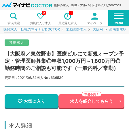
医師の求人・転職・アルバイトはマイナビDOCTOR
0
1
MENU
お気に入り求人
最近見た求人
マイページ
求人検索
医師求人・転職のマイナビDOCTOR
常勤医師求人
大阪府
泉南郡熊取
常勤求人
【大阪府／泉佐野市】医療ビルにて新規オープン予
定・管理医師募集◎年収1,000万円～1,800万円◎
勤務時間のご相談も可能です（一般内科／常勤）
更新日 : 2021/06/24
求人No : 636530
お気に入り
求人を紹介してもらう
求人詳細