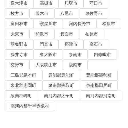
泉大津市
高槻市
貝塚市
守口市
枚方市
茨木市
八尾市
泉佐野市
富田林市
寝屋川市
河内長野市
松原市
大東市
和泉市
箕面市
柏原市
羽曳野市
門真市
摂津市
高石市
藤井寺市
東大阪市
泉南市
四條畷市
交野市
大阪狭山市
阪南市
三島郡島本町
豊能郡豊能町
豊能郡能勢町
泉北郡忠岡町
泉南郡熊取町
泉南郡田尻町
泉南郡岬町
南河内郡太子町
南河内郡河南町
南河内郡千早赤阪村