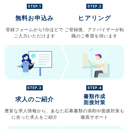
STEP.1
STEP.2
無料お申込み
ヒアリング
登録フォームから
1分ほどで
ご登録後、
アドバイザーが転
ご入力
いただけます
職の
ご希望を伺います
STEP.3
STEP.4
書類作成
求人のご紹介
面接対策
豊富な求人情報から、
あなた
応募書類の
添削や面接対策も
に合った求人を
ご紹介
徹底サポート