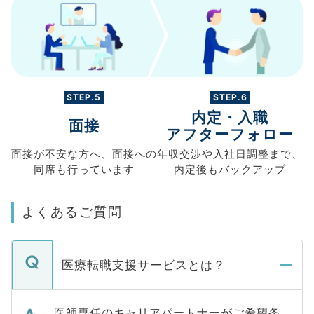
STEP.5
STEP.6
内定・入職
面接
アフターフォロー
面接が不安な方へ、
面接への
年収交渉や
入社日調整まで、
同席も
行っています
内定後もバックアップ
よくあるご質問
医療転職支援サービスとは？
医師専任のキャリアパートナーがご希望条