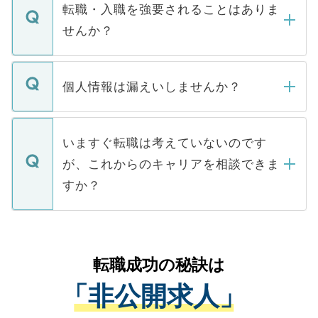
いただきますので、しばらくお待ちくださ
うち約3割は、Webサイトからご覧いただ
転職・入職を強要されることはありま
い。
けない「非公開求人」です。非公開求人は
せんか？
下記の理由によって、一般には公開してい
ません。
転職・入職を強要することは一切ありませ
ん。また、仮に応募先から内定をいただい
個人情報は漏えいしませんか？
■応募殺到を避けるため 人気のある医療機
たとしても、ご本人が納得しない限り、内
関を公にしてしまうと、応募が殺到する場
定を承諾する必要はありません。内定先へ
個人情報が漏えいすることはありませんの
合があります。 選考を効率よく行うため
の辞退の連絡はキャリアパートナーが行い
で、ご安心ください。当サイトからの登録
いますぐ転職は考えていないのです
に、医療機関が求める条件に合った人材の
ますので、ご安心ください。
などで収集したご登録者様の個人情報は、
が、これからのキャリアを相談できま
みを人材紹介会社に依頼するケースが増え
ご本人のキャリアアップおよび転職活動の
ています。
すか？
支援を目的に使用いたします。お預かりし
ているすべての個人データはご本人の許可
お気軽にご相談ください。先生専任のキャ
なく、医療機関側に開示したり、第三者に
リアパートナーが将来のご希望などをおう
提供することは一切ありません。また弊社
かがいして、現在の医療機関の状況や紹介
転職成功の秘訣は
は、個人情報の取り扱いについての厳密な
経験をまじえながら、適切なアドバイスを
管理基準を満たした事業者のみに付与され
「非公開求人」
させていただきます。すぐにご転職をされ
る、プライバシーマークを取得済みです。
ない方には、長期的なサポートが可能です
ご登録いただいた個人情報は、SSL（デー