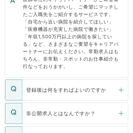
件などをおうかがいし、ご希望にマッチし
たご入職先をご紹介するサービスです。
「自宅から近い病院を紹介してほしい」
「医療機器が充実した病院で働きたい」
「年収1,500万円以上の病院を探してい
る」など、さまざまなご要望をキャリアパ
ートナーにお伝えください。常勤求人はも
ちろん、非常勤・スポットのお仕事紹介も
行なっております。
登録後は何をすればよいのですか
ご登録いただきましたら、弊社担当者がご
登録内容を確認し、その後メールもしくは
非公開求人とはなんですか？
お電話にて次のステップのご案内をいたし
ます。通常、5営業日以内にはご連絡をせて
マイナビDOCTORで取り扱っている求人の