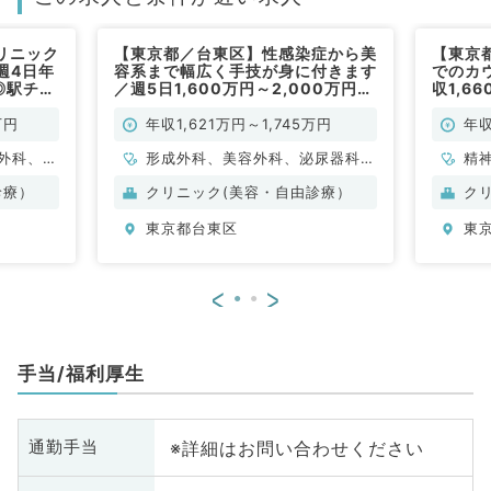
リニック
【東京都／台東区】性感染症から美
【東京
週4日年
容系まで幅広く手技が身に付きます
でのカ
円◎駅チカ
／週5日1,600万円～2,000万円◎
収1,6
務も相談
自由診療のお仕事／後期研修中の先
で通勤
勤）
生もご応募可能です（科目不問／常
可能で
万円
年収1,621万円～1,745万円
年収
勤）
外科、心
形成外科、美容外科、泌尿器科、
精
婦人科、
外科系全般、一般外科
臓
診療）
クリニック(美容・自由診療）
ク
器内科、
麻
東京都台東区
東
、外科系
呼
膚科、科
全
目
<
>
手当/福利厚生
※詳細はお問い合わせください
通勤手当