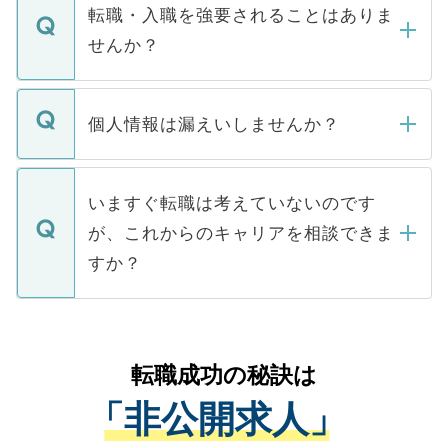
いただきますので、しばらくお待ちくださ
うち約3割は、Webサイトからご覧いただ
転職・入職を強要されることはありま
い。
けない「非公開求人」です。非公開求人は
せんか？
下記の理由によって、一般には公開してい
ません。
転職・入職を強要することは一切ありませ
ん。また、仮に応募先から内定をいただい
個人情報は漏えいしませんか？
■応募殺到を避けるため 人気のある医療機
たとしても、ご本人が納得しない限り、内
関を公にしてしまうと、応募が殺到する場
定を承諾する必要はありません。内定先へ
個人情報が漏えいすることはありませんの
合があります。 選考を効率よく行うため
の辞退の連絡はキャリアパートナーが行い
で、ご安心ください。当サイトからの登録
いますぐ転職は考えていないのです
に、医療機関が求める条件に合った人材の
ますので、ご安心ください。
などで収集したご登録者様の個人情報は、
が、これからのキャリアを相談できま
みを人材紹介会社に依頼するケースが増え
ご本人のキャリアアップおよび転職活動の
ています。
すか？
支援を目的に使用いたします。お預かりし
ているすべての個人データはご本人の許可
お気軽にご相談ください。先生専任のキャ
なく、医療機関側に開示したり、第三者に
リアパートナーが将来のご希望などをおう
提供することは一切ありません。また弊社
かがいして、現在の医療機関の状況や紹介
転職成功の秘訣は
は、個人情報の取り扱いについての厳密な
経験をまじえながら、適切なアドバイスを
管理基準を満たした事業者のみに付与され
「非公開求人」
させていただきます。すぐにご転職をされ
る、プライバシーマークを取得済みです。
ない方には、長期的なサポートが可能です