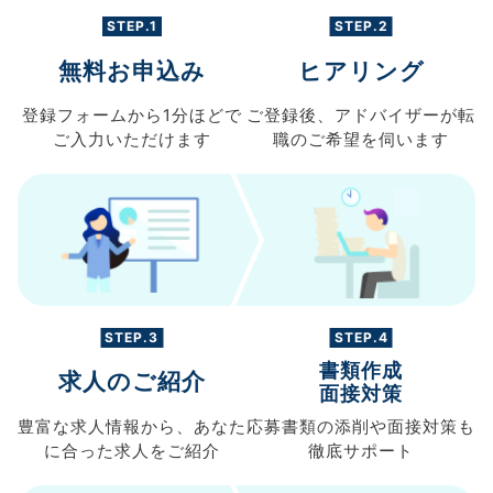
STEP.1
STEP.2
無料お申込み
ヒアリング
登録フォームから
1分ほどで
ご登録後、
アドバイザーが転
ご入力
いただけます
職の
ご希望を伺います
STEP.3
STEP.4
書類作成
求人のご紹介
面接対策
豊富な求人情報から、
あなた
応募書類の
添削や面接対策も
に合った求人を
ご紹介
徹底サポート