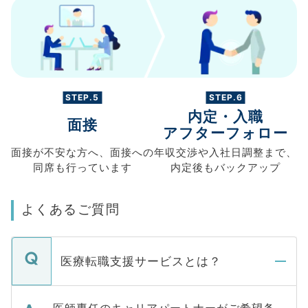
STEP.5
STEP.6
内定・入職
面接
アフターフォロー
面接が不安な方へ、
面接への
年収交渉や
入社日調整まで、
同席も
行っています
内定後もバックアップ
よくあるご質問
医療転職支援サービスとは？