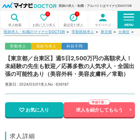
医師の求人・転職・アルバイトはマイナビDOCTOR
0
1
MENU
お気に入り求人
最近見た求人
マイページ
求人検索
医師求人・転職のマイナビDOCTOR
常勤医師求人
東京都
台東区
【
常勤求人
高給与求人
科目不問
【東京都／台東区】週5日2,500万円の高額求人！
未経験の先生も歓迎／応募多数の人気求人・全国出
張の可能性あり（美容外科・美容皮膚科／常勤）
更新日 : 2024/03/01
求人No : 636187
お気に入り
求人を紹介してもらう
求人詳細