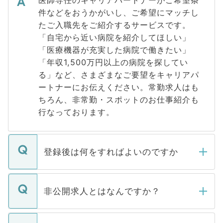
医師専任のキャリアパートナーがご希望条
件などをおうかがいし、ご希望にマッチし
たご入職先をご紹介するサービスです。
「自宅から近い病院を紹介してほしい」
「医療機器が充実した病院で働きたい」
「年収1,500万円以上の病院を探してい
る」など、さまざまなご要望をキャリアパ
ートナーにお伝えください。常勤求人はも
ちろん、非常勤・スポットのお仕事紹介も
行なっております。
登録後は何をすればよいのですか
ご登録いただきましたら、弊社担当者がご
登録内容を確認し、その後メールもしくは
非公開求人とはなんですか？
お電話にて次のステップのご案内をいたし
ます。通常、5営業日以内にはご連絡をせて
マイナビDOCTORで取り扱っている求人の