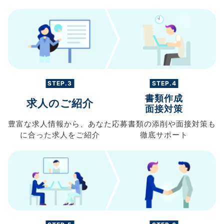
STEP.3
STEP.4
書類作成
求人のご紹介
面接対策
豊富な求人情報から、
あなた
応募書類の
添削や面接対策も
に合った求人を
ご紹介
徹底サポート