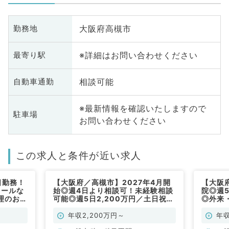
大阪府高槻市
勤務地
※詳細はお問い合わせください
最寄り駅
相談可能
自動車通勤
※最新情報を確認いたしますので
駐車場
お問い合わせください
この求人と条件が近い求人
日勤務！
【大阪府／高槻市】2027年4月開
【大阪
コールな
始◎週4日より相談可！未経験相談
院◎週5
理のお仕
可能◎週5日2,200万円／土日祝休
◎外来
み◎歴史ある訪問診療クリニックで
事です
のお仕事です（一般内科／常勤）
年収2,200万円～
年収