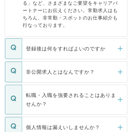
る」など、さまざまなご要望をキャリアパ
ートナーにお伝えください。常勤求人はも
ちろん、非常勤・スポットのお仕事紹介も
行なっております。
登録後は何をすればよいのですか
ご登録いただきましたら、弊社担当者がご
登録内容を確認し、その後メールもしくは
非公開求人とはなんですか？
お電話にて次のステップのご案内をいたし
ます。通常、5営業日以内にはご連絡をせて
マイナビDOCTORで取り扱っている求人の
いただきますので、しばらくお待ちくださ
うち約3割は、Webサイトからご覧いただ
転職・入職を強要されることはありま
い。
けない「非公開求人」です。非公開求人は
せんか？
下記の理由によって、一般には公開してい
ません。
転職・入職を強要することは一切ありませ
ん。また、仮に応募先から内定をいただい
個人情報は漏えいしませんか？
■応募殺到を避けるため 人気のある医療機