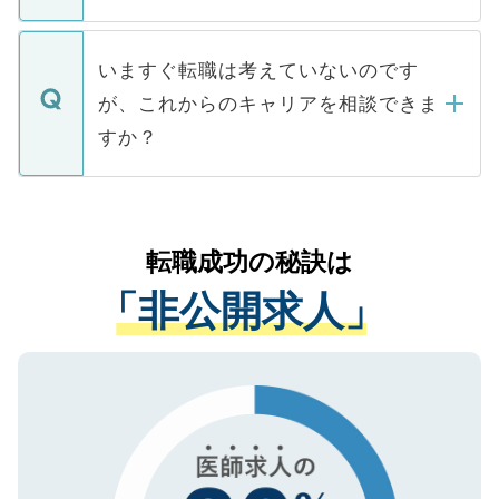
たとしても、ご本人が納得しない限り、内
関を公にしてしまうと、応募が殺到する場
定を承諾する必要はありません。内定先へ
個人情報が漏えいすることはありませんの
合があります。 選考を効率よく行うため
の辞退の連絡はキャリアパートナーが行い
で、ご安心ください。当サイトからの登録
いますぐ転職は考えていないのです
に、医療機関が求める条件に合った人材の
ますので、ご安心ください。
などで収集したご登録者様の個人情報は、
が、これからのキャリアを相談できま
みを人材紹介会社に依頼するケースが増え
ご本人のキャリアアップおよび転職活動の
ています。
すか？
支援を目的に使用いたします。お預かりし
ているすべての個人データはご本人の許可
お気軽にご相談ください。先生専任のキャ
なく、医療機関側に開示したり、第三者に
リアパートナーが将来のご希望などをおう
提供することは一切ありません。また弊社
かがいして、現在の医療機関の状況や紹介
転職成功の秘訣は
は、個人情報の取り扱いについての厳密な
経験をまじえながら、適切なアドバイスを
管理基準を満たした事業者のみに付与され
「非公開求人」
させていただきます。すぐにご転職をされ
る、プライバシーマークを取得済みです。
ない方には、長期的なサポートが可能です
ご登録いただいた個人情報は、SSL（デー
ので、まずはご登録ください。
タ暗号化）によって保護されていますの
で、機密保持に関してもご安心ください。