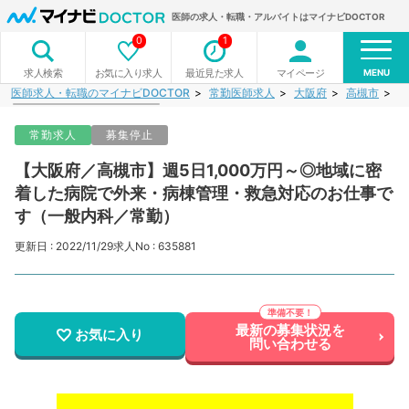
医師の求人・転職・アルバイトはマイナビDOCTOR
0
1
MENU
お気に入り求人
最近見た求人
マイページ
求人検索
医師求人・転職のマイナビDOCTOR
常勤医師求人
大阪府
高槻市
【
常勤求人
募集停止
【大阪府／高槻市】週5日1,000万円～◎地域に密
着した病院で外来・病棟管理・救急対応のお仕事で
す（一般内科／常勤）
更新日 : 2022/11/29
求人No : 635881
最新の募集状況を
お気に入り
問い合わせる