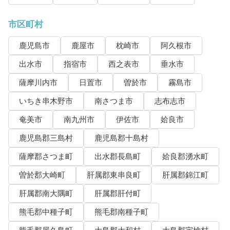
市区町村
鹿児島市
鹿屋市
枕崎市
阿久根市
出水市
指宿市
西之表市
垂水市
薩摩川内市
日置市
曽於市
霧島市
いちき串木野市
南さつま市
志布志市
奄美市
南九州市
伊佐市
姶良市
鹿児島郡三島村
鹿児島郡十島村
薩摩郡さつま町
出水郡長島町
姶良郡湧水町
曽於郡大崎町
肝属郡東串良町
肝属郡錦江町
肝属郡南大隅町
肝属郡肝付町
熊毛郡中種子町
熊毛郡南種子町