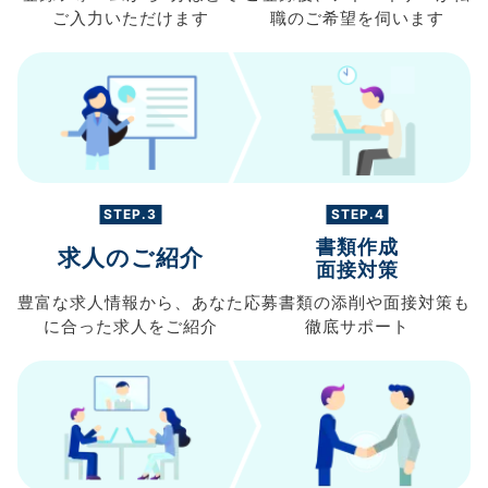
ご入力
いただけます
職の
ご希望を伺います
STEP.3
STEP.4
書類作成
求人のご紹介
面接対策
豊富な求人情報から、
あなた
応募書類の
添削や面接対策も
に合った求人を
ご紹介
徹底サポート