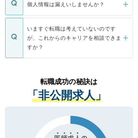
ん。また、仮に応募先から内定をいただい
個人情報は漏えいしませんか？
■応募殺到を避けるため 人気のある医療機
たとしても、ご本人が納得しない限り、内
関を公にしてしまうと、応募が殺到する場
定を承諾する必要はありません。内定先へ
個人情報が漏えいすることはありませんの
合があります。 選考を効率よく行うため
の辞退の連絡はキャリアパートナーが行い
で、ご安心ください。当サイトからの登録
いますぐ転職は考えていないのです
に、医療機関が求める条件に合った人材の
ますので、ご安心ください。
などで収集したご登録者様の個人情報は、
が、これからのキャリアを相談できま
みを人材紹介会社に依頼するケースが増え
ご本人のキャリアアップおよび転職活動の
ています。
すか？
支援を目的に使用いたします。お預かりし
ているすべての個人データはご本人の許可
お気軽にご相談ください。先生専任のキャ
なく、医療機関側に開示したり、第三者に
リアパートナーが将来のご希望などをおう
提供することは一切ありません。また弊社
かがいして、現在の医療機関の状況や紹介
転職成功の秘訣は
は、個人情報の取り扱いについての厳密な
経験をまじえながら、適切なアドバイスを
管理基準を満たした事業者のみに付与され
「非公開求人」
させていただきます。すぐにご転職をされ
る、プライバシーマークを取得済みです。
ない方には、長期的なサポートが可能です
ご登録いただいた個人情報は、SSL（デー
ので、まずはご登録ください。
タ暗号化）によって保護されていますの
で、機密保持に関してもご安心ください。