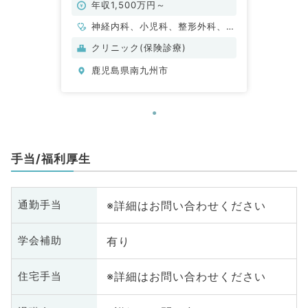
科／常勤）
年収1,500万円～
神経内科、小児科、整形外科、形
成外科、脳神経外科、呼吸器外
クリニック(保険診療)
科、心臓血管外科、リハビリテー
鹿児島県南九州市
ション科、麻酔科、一般内科、循
環器内科、呼吸器内科、消化器内
科、外科系全般、一般外科、総合
診療科、救急科・ＩＣＵ
手当/福利厚生
※詳細はお問い合わせください
通勤手当
有り
学会補助
※詳細はお問い合わせください
住宅手当