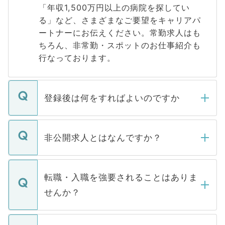
「年収1,500万円以上の病院を探してい
る」など、さまざまなご要望をキャリアパ
ートナーにお伝えください。常勤求人はも
ちろん、非常勤・スポットのお仕事紹介も
行なっております。
登録後は何をすればよいのですか
ご登録いただきましたら、弊社担当者がご
登録内容を確認し、その後メールもしくは
非公開求人とはなんですか？
お電話にて次のステップのご案内をいたし
ます。通常、5営業日以内にはご連絡をせて
マイナビDOCTORで取り扱っている求人の
いただきますので、しばらくお待ちくださ
うち約3割は、Webサイトからご覧いただ
転職・入職を強要されることはありま
い。
けない「非公開求人」です。非公開求人は
せんか？
下記の理由によって、一般には公開してい
ません。
転職・入職を強要することは一切ありませ