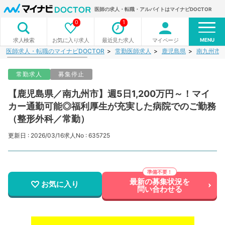
医師の求人・転職・アルバイトはマイナビDOCTOR
0
1
MENU
お気に入り求人
最近見た求人
マイページ
求人検索
医師求人・転職のマイナビDOCTOR
常勤医師求人
鹿児島県
南九州市
常勤求人
募集停止
【鹿児島県／南九州市】週5日1,200万円～！マイ
カー通勤可能◎福利厚生が充実した病院でのご勤務
（整形外科／常勤）
更新日 : 2026/03/16
求人No : 635725
最新の募集状況を
お気に入り
問い合わせる