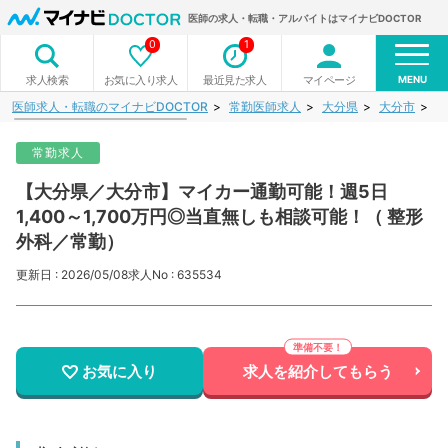
医師の求人・転職・アルバイトはマイナビDOCTOR
0
1
MENU
お気に入り求人
最近見た求人
マイページ
求人検索
医師求人・転職のマイナビDOCTOR
常勤医師求人
大分県
大分市
【
常勤求人
【大分県／大分市】マイカー通勤可能！週5日
1,400～1,700万円◎当直無しも相談可能！（ 整形
外科／常勤）
更新日 : 2026/05/08
求人No : 635534
お気に入り
求人を紹介してもらう