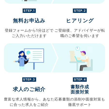
STEP.1
STEP.2
無料お申込み
ヒアリング
登録フォームから
1分ほどで
ご登録後、
アドバイザーが転
ご入力
いただけます
職の
ご希望を伺います
STEP.3
STEP.4
書類作成
求人のご紹介
面接対策
豊富な求人情報から、
あなた
応募書類の
添削や面接対策も
に合った求人を
ご紹介
徹底サポート