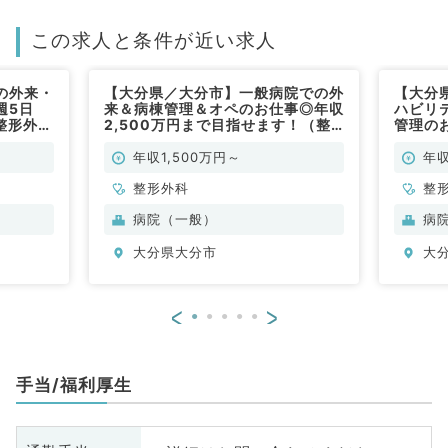
この求人と条件が近い求人
の外来・
【大分県／大分市】一般病院での外
【大分
週5日
来＆病棟管理＆オペのお仕事◎年収
ハビリ
整形外科
2,500万円まで目指せます！（整
管理のお
形外科／常勤）
談可能
年収1,500万円～
年収
整形外科
整
病院（一般）
病
大分県大分市
大
<
>
手当/福利厚生