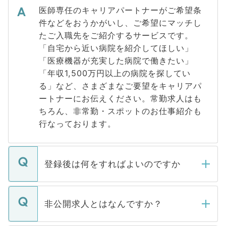
医師専任のキャリアパートナーがご希望条
件などをおうかがいし、ご希望にマッチし
たご入職先をご紹介するサービスです。
「自宅から近い病院を紹介してほしい」
「医療機器が充実した病院で働きたい」
「年収1,500万円以上の病院を探してい
る」など、さまざまなご要望をキャリアパ
ートナーにお伝えください。常勤求人はも
ちろん、非常勤・スポットのお仕事紹介も
行なっております。
登録後は何をすればよいのですか
ご登録いただきましたら、弊社担当者がご
登録内容を確認し、その後メールもしくは
非公開求人とはなんですか？
お電話にて次のステップのご案内をいたし