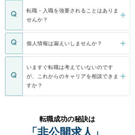
ます。通常、5営業日以内にはご連絡をせて
マイナビDOCTORで取り扱っている求人の
いただきますので、しばらくお待ちくださ
うち約3割は、Webサイトからご覧いただ
転職・入職を強要されることはありま
い。
けない「非公開求人」です。非公開求人は
せんか？
下記の理由によって、一般には公開してい
ません。
転職・入職を強要することは一切ありませ
ん。また、仮に応募先から内定をいただい
個人情報は漏えいしませんか？
■応募殺到を避けるため 人気のある医療機
たとしても、ご本人が納得しない限り、内
関を公にしてしまうと、応募が殺到する場
定を承諾する必要はありません。内定先へ
個人情報が漏えいすることはありませんの
合があります。 選考を効率よく行うため
の辞退の連絡はキャリアパートナーが行い
で、ご安心ください。当サイトからの登録
いますぐ転職は考えていないのです
に、医療機関が求める条件に合った人材の
ますので、ご安心ください。
などで収集したご登録者様の個人情報は、
が、これからのキャリアを相談できま
みを人材紹介会社に依頼するケースが増え
ご本人のキャリアアップおよび転職活動の
ています。
すか？
支援を目的に使用いたします。お預かりし
ているすべての個人データはご本人の許可
お気軽にご相談ください。先生専任のキャ
なく、医療機関側に開示したり、第三者に
リアパートナーが将来のご希望などをおう
提供することは一切ありません。また弊社
かがいして、現在の医療機関の状況や紹介
転職成功の秘訣は
は、個人情報の取り扱いについての厳密な
経験をまじえながら、適切なアドバイスを
管理基準を満たした事業者のみに付与され
「非公開求人」
させていただきます。すぐにご転職をされ
る、プライバシーマークを取得済みです。