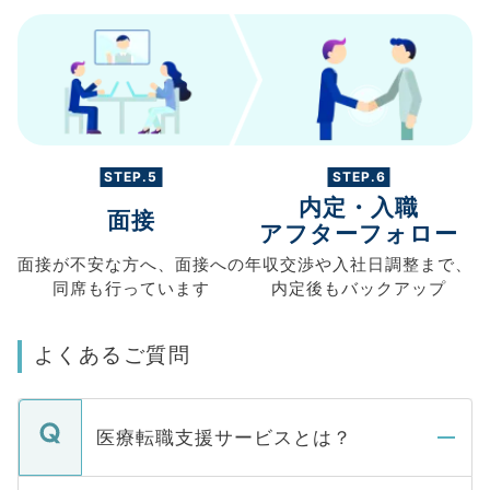
STEP.5
STEP.6
内定・入職
面接
アフターフォロー
面接が不安な方へ、
面接への
年収交渉や
入社日調整まで、
同席も
行っています
内定後もバックアップ
よくあるご質問
医療転職支援サービスとは？