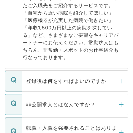
たご入職先をご紹介するサービスです。
「自宅から近い病院を紹介してほしい」
「医療機器が充実した病院で働きたい」
「年収1,500万円以上の病院を探してい
る」など、さまざまなご要望をキャリアパ
ートナーにお伝えください。常勤求人はも
ちろん、非常勤・スポットのお仕事紹介も
行なっております。
登録後は何をすればよいのですか
ご登録いただきましたら、弊社担当者がご
登録内容を確認し、その後メールもしくは
非公開求人とはなんですか？
お電話にて次のステップのご案内をいたし
ます。通常、5営業日以内にはご連絡をせて
マイナビDOCTORで取り扱っている求人の
いただきますので、しばらくお待ちくださ
うち約3割は、Webサイトからご覧いただ
転職・入職を強要されることはありま
い。