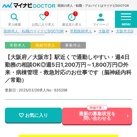
医師の求人・転職・アルバイトはマイナビDOCTOR
0
1
MENU
お気に入り求人
最近見た求人
マイページ
求人検索
医師求人・転職のマイナビDOCTOR
常勤医師求人
大阪府
大阪市北区
常勤求人
高給与求人
募集停止
【大阪府／大阪市】駅近くで通勤しやすい・週4日
勤務の相談OK◎週5日1,200万円～1,800万円◎外
来・病棟管理・救急対応のお仕事です（脳神経内科
／常勤）
更新日 : 2025/03/26
求人No : 635298
最新の募集状況を
お気に入り
問い合わせる