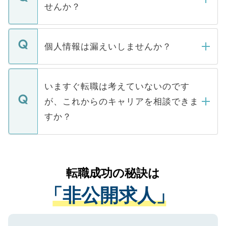
けない「非公開求人」です。非公開求人は
せんか？
下記の理由によって、一般には公開してい
ません。
転職・入職を強要することは一切ありませ
ん。また、仮に応募先から内定をいただい
個人情報は漏えいしませんか？
■応募殺到を避けるため 人気のある医療機
たとしても、ご本人が納得しない限り、内
関を公にしてしまうと、応募が殺到する場
定を承諾する必要はありません。内定先へ
個人情報が漏えいすることはありませんの
合があります。 選考を効率よく行うため
の辞退の連絡はキャリアパートナーが行い
で、ご安心ください。当サイトからの登録
いますぐ転職は考えていないのです
に、医療機関が求める条件に合った人材の
ますので、ご安心ください。
などで収集したご登録者様の個人情報は、
が、これからのキャリアを相談できま
みを人材紹介会社に依頼するケースが増え
ご本人のキャリアアップおよび転職活動の
ています。
すか？
支援を目的に使用いたします。お預かりし
ているすべての個人データはご本人の許可
お気軽にご相談ください。先生専任のキャ
なく、医療機関側に開示したり、第三者に
リアパートナーが将来のご希望などをおう
提供することは一切ありません。また弊社
かがいして、現在の医療機関の状況や紹介
転職成功の秘訣は
は、個人情報の取り扱いについての厳密な
経験をまじえながら、適切なアドバイスを
管理基準を満たした事業者のみに付与され
「非公開求人」
させていただきます。すぐにご転職をされ
る、プライバシーマークを取得済みです。
ない方には、長期的なサポートが可能です
ご登録いただいた個人情報は、SSL（デー
ので、まずはご登録ください。
タ暗号化）によって保護されていますの