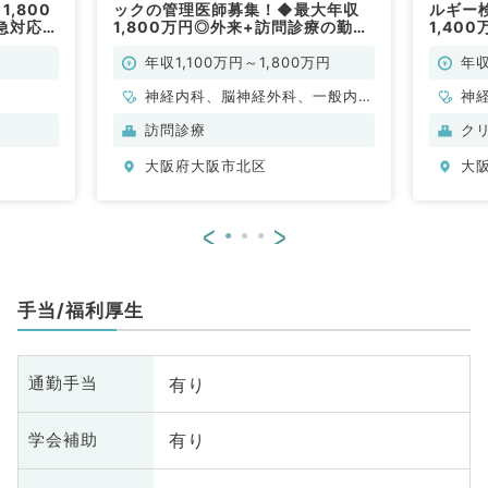
1,800
ックの管理医師募集！◆最大年収
ルギー
急対応の
1,800万円◎外来+訪問診療の勤務
1,40
勤）
◎週5日+週1日OC対応（内科系／
支給有
常勤）
リニッ
年収1,100万円～1,800万円
年収
神経内科、脳神経外科、一般内
神
科、老年内科、外科系全般、一般
科
訪問診療
ク
外科
分
大阪府大阪市北区
大
内
<
>
手当/福利厚生
有り
通勤手当
有り
学会補助