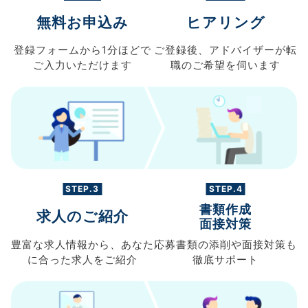
無料お申込み
ヒアリング
登録フォームから
1分ほどで
ご登録後、
アドバイザーが転
ご入力
いただけます
職の
ご希望を伺います
STEP.3
STEP.4
書類作成
求人のご紹介
面接対策
豊富な求人情報から、
あなた
応募書類の
添削や面接対策も
に合った求人を
ご紹介
徹底サポート