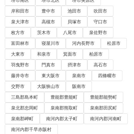
堺市南区
堺市北区
堺市美原区
岸和田市
豊中市
池田市
吹田市
泉大津市
高槻市
貝塚市
守口市
枚方市
茨木市
八尾市
泉佐野市
富田林市
寝屋川市
河内長野市
松原市
大東市
和泉市
箕面市
柏原市
羽曳野市
門真市
摂津市
高石市
藤井寺市
東大阪市
泉南市
四條畷市
交野市
大阪狭山市
阪南市
三島郡島本町
豊能郡豊能町
豊能郡能勢町
泉北郡忠岡町
泉南郡熊取町
泉南郡田尻町
泉南郡岬町
南河内郡太子町
南河内郡河南町
南河内郡千早赤阪村