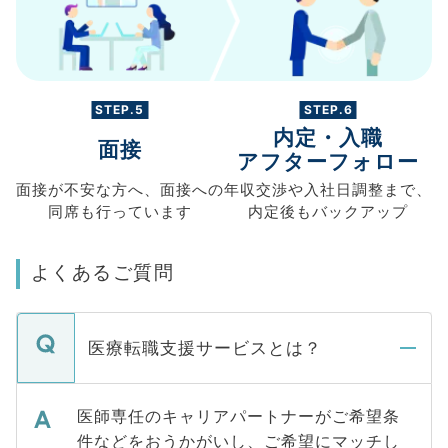
STEP.5
STEP.6
内定・入職
面接
アフターフォロー
面接が不安な方へ、
面接への
年収交渉や
入社日調整まで、
同席も
行っています
内定後もバックアップ
よくあるご質問
医療転職支援サービスとは？
医師専任のキャリアパートナーがご希望条
件などをおうかがいし、ご希望にマッチし