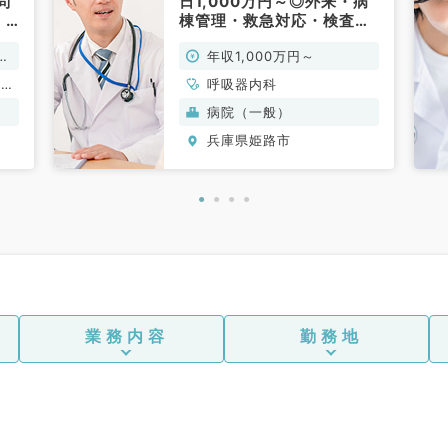
問
日1,000万円～◎外来・病
・
棟管理・救急対応・検査の
お仕事です（呼吸器内科／
万
年収1,000万円～
常勤）
整形
呼吸器内科
外
病院（一般）
器外
兵庫県姫路市
児外
科、
科、
代謝
内
外
外
ツ整
科、
業務内容
勤務地