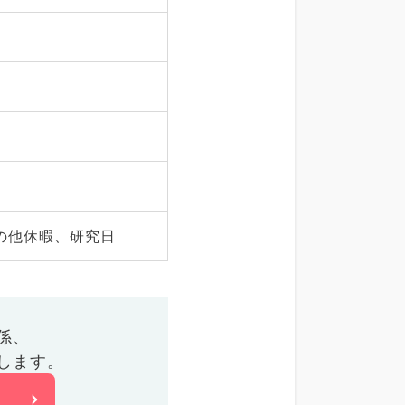
の他休暇、研究日
係、
します。