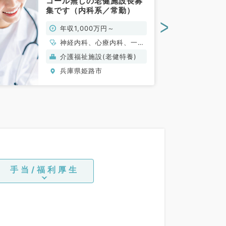
コール無しの老健施設長募
集です（内科系／常勤）
>
年収1,000万円～
神経内科、心療内科、一般
内科、循環器内科、呼吸器
介護福祉施設(老健特養)
内科、消化器内科、内分
兵庫県姫路市
泌・代謝内科、腎臓内科、
老年内科、血液内科、膠原
病科
手当/福利厚生