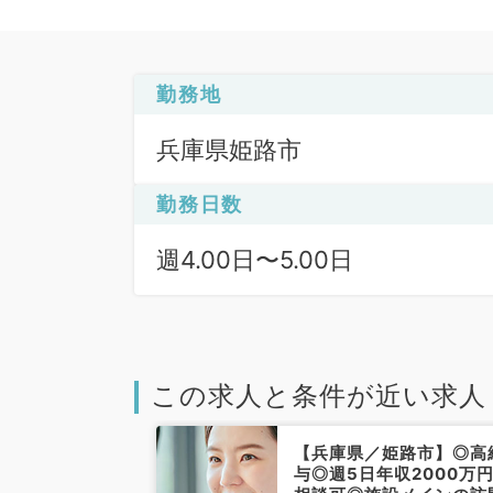
勤務地
兵庫県姫路市
勤務日数
週4.00日〜5.00日
この求人と条件が近い求人
姫路市】通勤便
【兵庫県／姫路市】◎高
800万円まで相
与◎週5日年収2000万