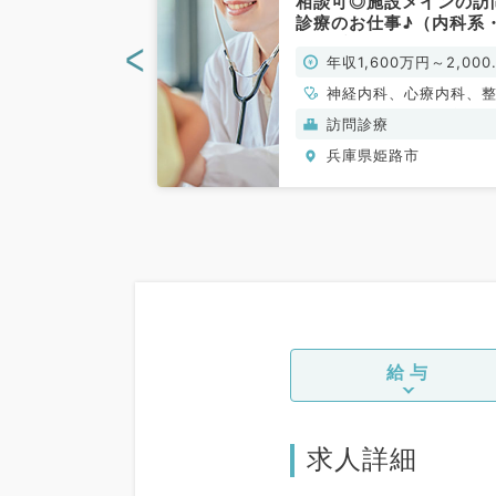
から徒歩圏内＆
相談可◎施設メインの訪
アクセスも良好
診療のお仕事♪（内科系
らの常勤求人
外科系／常勤）
<
0万円～
年収1,600万円～2,000
／常勤）
円
、循環器内科、呼
神経内科、心療内科、
、消化器内科、内
外科、形成外科、美容
般）
訪問診療
謝内科
科、脳神経外科、呼吸
路市
兵庫県姫路市
科、心臓血管外科、小
科、泌尿器科、一般内
循環器内科、呼吸器内
消化器内科、内分泌・
内科、腎臓内科、老年
科、外科系全般、一般
科、消化器外科、乳腺
科、膠原病科、スポー
形外科、大腸・肛門外
脊髄・脊椎外科
給与
求人詳細