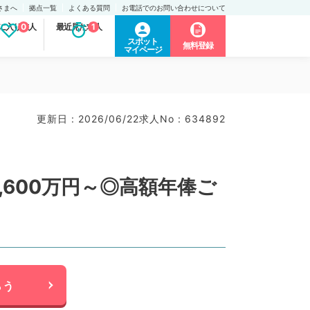
さまへ
拠点一覧
よくある質問
お電話でのお問い合わせについて
に入り求人
0
最近見た求人
1
スポット
無料登録
マイページ
更新日 : 2026/06/22
求人No : 634892
600万円～◎高額年俸ご
らう