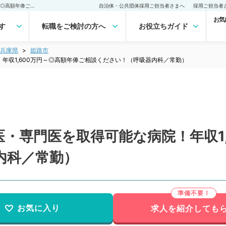
【兵庫県／姫路市】認定医・専門医を取得可能な病院！年収1,600万円～◎高額年俸ご相談ください！（呼吸器内科／常勤）の転職・求人｜医師の求人・転職・アルバイトは【マイナビDOCTOR】
自治体・公共団体採用ご担当者さまへ
採用ご担当者
お気
す
転職をご検討の方へ
お役立ちガイド
兵庫県
姫路市
年収1,600万円～◎高額年俸ご相談ください！（呼吸器内科／常勤）
・専門医を取得可能な病院！年収1,
内科／常勤）
お気に入り
求人を紹介しても