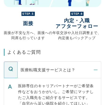
STEP.5
STEP.6
内定・入職
面接
アフターフォロー
面接が不安な方へ、
面接への
年収交渉や
入社日調整まで、
同席も
行っています
内定後もバックアップ
よくあるご質問
医療転職支援サービスとは？
医師専任のキャリアパートナーがご希望条
件などをおうかがいし、ご希望にマッチし
たご入職先をご紹介するサービスです。
「自宅から近い病院を紹介してほしい」