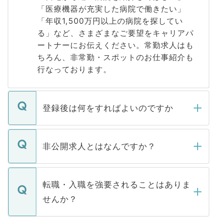
「医療機器が充実した病院で働きたい」
「年収1,500万円以上の病院を探してい
る」など、さまざまなご要望をキャリアパ
ートナーにお伝えください。常勤求人はも
ちろん、非常勤・スポットのお仕事紹介も
行なっております。
登録後は何をすればよいのですか
ご登録いただきましたら、弊社担当者がご
登録内容を確認し、その後メールもしくは
非公開求人とはなんですか？
お電話にて次のステップのご案内をいたし
ます。通常、5営業日以内にはご連絡をせて
マイナビDOCTORで取り扱っている求人の
いただきますので、しばらくお待ちくださ
うち約3割は、Webサイトからご覧いただ
転職・入職を強要されることはありま
い。
けない「非公開求人」です。非公開求人は
せんか？
下記の理由によって、一般には公開してい