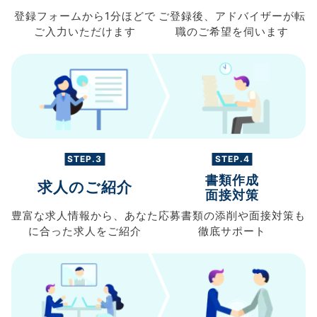
登録フォームから
1分ほどで
ご登録後、
アドバイザーが転
ご入力
いただけます
職の
ご希望を伺います
STEP.3
STEP.4
書類作成
求人のご紹介
面接対策
豊富な求人情報から、
あなた
応募書類の
添削や面接対策も
に合った求人を
ご紹介
徹底サポート