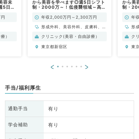
美容未
から美容を学べます◎週5日シフト
から美
週5日
制・2000万～！低侵襲領域～高侵
制・2
／内科一般
襲領域までカリキュラムに沿って成
学びた
美容皮膚
長できます！専門医をお持ちの方な
／常勤
万円
年収2,000万円～2,300万円
年収
ら2300万からスタート可（美容外
科／常勤）
形成外科、美容外科、皮膚科、美
形
容皮膚科、科目不問
診療）
クリニック(美容・自由診療）
ク
東京都新宿区
東
<
>
手当/福利厚生
有り
通勤手当
有り
学会補助