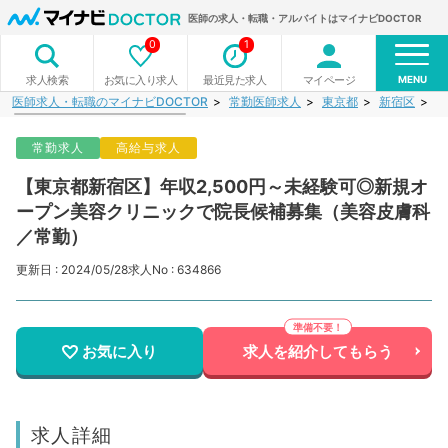
医師の求人・転職・アルバイトはマイナビDOCTOR
0
1
MENU
お気に入り求人
最近見た求人
マイページ
求人検索
医師求人・転職のマイナビDOCTOR
常勤医師求人
東京都
新宿区
【
常勤求人
高給与求人
【東京都新宿区】年収2,500円～未経験可◎新規オ
ープン美容クリニックで院長候補募集（美容皮膚科
／常勤）
更新日 : 2024/05/28
求人No : 634866
お気に入り
求人を紹介してもらう
求人詳細