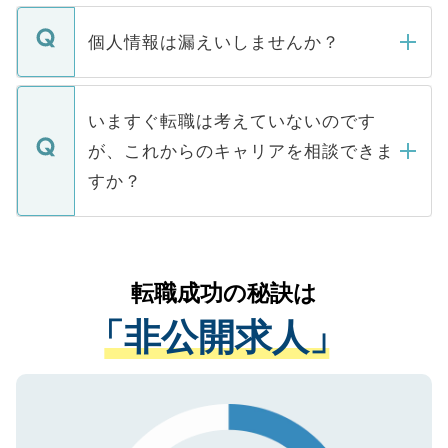
ません。
転職・入職を強要することは一切ありませ
ん。また、仮に応募先から内定をいただい
個人情報は漏えいしませんか？
■応募殺到を避けるため 人気のある医療機
たとしても、ご本人が納得しない限り、内
関を公にしてしまうと、応募が殺到する場
定を承諾する必要はありません。内定先へ
個人情報が漏えいすることはありませんの
合があります。 選考を効率よく行うため
の辞退の連絡はキャリアパートナーが行い
で、ご安心ください。当サイトからの登録
いますぐ転職は考えていないのです
に、医療機関が求める条件に合った人材の
ますので、ご安心ください。
などで収集したご登録者様の個人情報は、
が、これからのキャリアを相談できま
みを人材紹介会社に依頼するケースが増え
ご本人のキャリアアップおよび転職活動の
ています。
すか？
支援を目的に使用いたします。お預かりし
ているすべての個人データはご本人の許可
お気軽にご相談ください。先生専任のキャ
なく、医療機関側に開示したり、第三者に
リアパートナーが将来のご希望などをおう
提供することは一切ありません。また弊社
かがいして、現在の医療機関の状況や紹介
転職成功の秘訣は
は、個人情報の取り扱いについての厳密な
経験をまじえながら、適切なアドバイスを
管理基準を満たした事業者のみに付与され
「非公開求人」
させていただきます。すぐにご転職をされ
る、プライバシーマークを取得済みです。
ない方には、長期的なサポートが可能です
ご登録いただいた個人情報は、SSL（デー
ので、まずはご登録ください。
タ暗号化）によって保護されていますの
で、機密保持に関してもご安心ください。