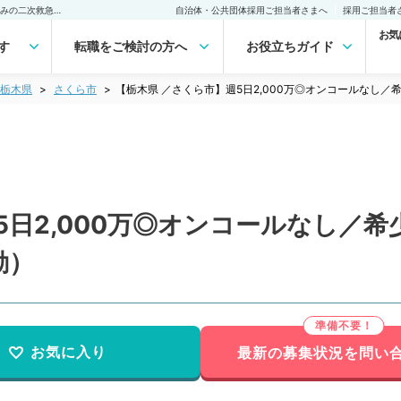
【栃木県 ／さくら市】週5日2,000万◎オンコールなし／希少な土日祝休みの二次救急指定病院（整形外科／常勤）の転職・求人｜医師の求人・転職・アルバイトは【マイナビDOCTOR】
自治体・公共団体採用ご担当者さまへ
採用ご担当者
お気
す
転職をご検討の方へ
お役立ちガイド
栃木県
さくら市
【栃木県 ／さくら市】週5日2,000万◎オンコールなし
5日2,000万◎オンコールなし／
勤）
お気に入り
最新の募集状況を問い