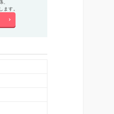
係、
します。