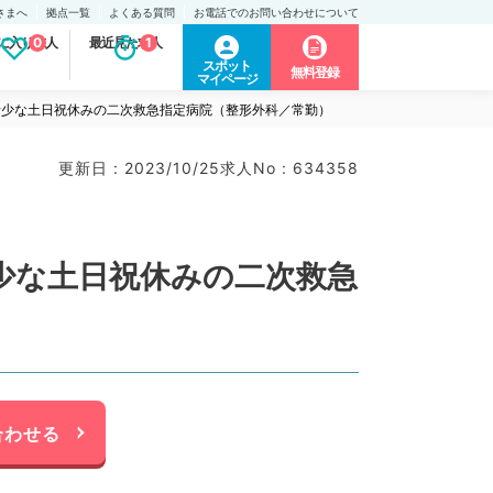
さまへ
拠点一覧
よくある質問
お電話でのお問い合わせについて
に入り求人
0
最近見た求人
1
スポット
無料登録
マイページ
／希少な土日祝休みの二次救急指定病院（整形外科／常勤）
更新日 : 2023/10/25
求人No : 634358
希少な土日祝休みの二次救急
合わせる