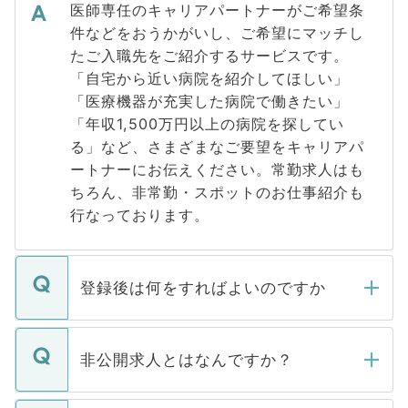
医師専任のキャリアパートナーがご希望条
件などをおうかがいし、ご希望にマッチし
たご入職先をご紹介するサービスです。
「自宅から近い病院を紹介してほしい」
「医療機器が充実した病院で働きたい」
「年収1,500万円以上の病院を探してい
る」など、さまざまなご要望をキャリアパ
ートナーにお伝えください。常勤求人はも
ちろん、非常勤・スポットのお仕事紹介も
行なっております。
登録後は何をすればよいのですか
ご登録いただきましたら、弊社担当者がご
登録内容を確認し、その後メールもしくは
非公開求人とはなんですか？
お電話にて次のステップのご案内をいたし
ます。通常、5営業日以内にはご連絡をせて
マイナビDOCTORで取り扱っている求人の