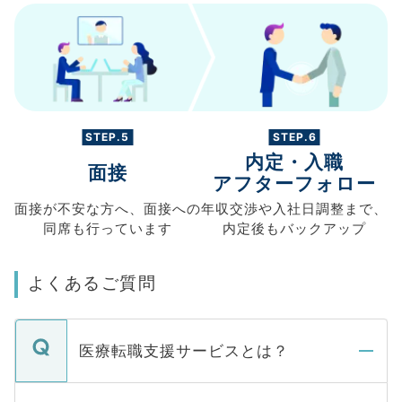
STEP.5
STEP.6
内定・入職
面接
アフターフォロー
面接が不安な方へ、
面接への
年収交渉や
入社日調整まで、
同席も
行っています
内定後もバックアップ
よくあるご質問
医療転職支援サービスとは？