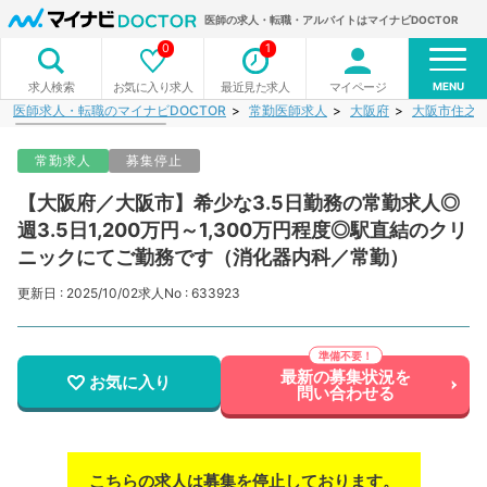
医師の求人・転職・アルバイトはマイナビDOCTOR
0
1
MENU
お気に入り求人
最近見た求人
マイページ
求人検索
医師求人・転職のマイナビDOCTOR
常勤医師求人
大阪府
大阪市住之
常勤求人
募集停止
【大阪府／大阪市】希少な3.5日勤務の常勤求人◎
週3.5日1,200万円～1,300万円程度◎駅直結のクリ
ニックにてご勤務です（消化器内科／常勤）
更新日 : 2025/10/02
求人No : 633923
最新の募集状況を
お気に入り
問い合わせる
こちらの求人は募集を停止しております。