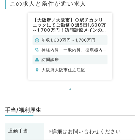
この求人と条件が近い求人
【大阪府／大阪市】◇駅チカクリ
ニックにてご勤務◇週5日1,600万
～1,700万円！訪問診療メインのお
仕事です（内科系／常勤）
年収1,600万円～1,700万円
神経内科、一般内科、循環器内
科、呼吸器内科、消化器内科、内
訪問診療
分泌・代謝内科、腎臓内科、老年
大阪府大阪市住之江区
内科、血液内科、膠原病科
手当/福利厚生
※詳細はお問い合わせください
通勤手当