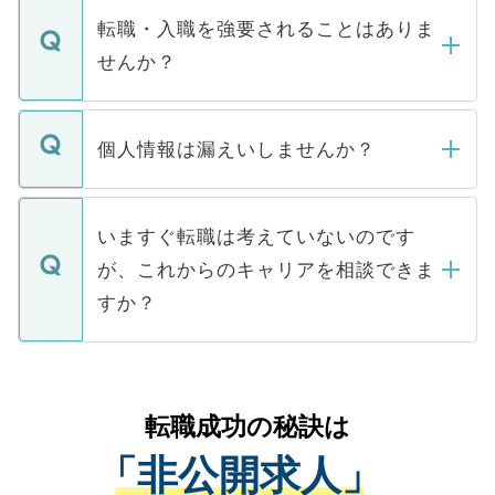
いただきますので、しばらくお待ちくださ
うち約3割は、Webサイトからご覧いただ
転職・入職を強要されることはありま
い。
けない「非公開求人」です。非公開求人は
せんか？
下記の理由によって、一般には公開してい
ません。
転職・入職を強要することは一切ありませ
ん。また、仮に応募先から内定をいただい
個人情報は漏えいしませんか？
■応募殺到を避けるため 人気のある医療機
たとしても、ご本人が納得しない限り、内
関を公にしてしまうと、応募が殺到する場
定を承諾する必要はありません。内定先へ
個人情報が漏えいすることはありませんの
合があります。 選考を効率よく行うため
の辞退の連絡はキャリアパートナーが行い
で、ご安心ください。当サイトからの登録
いますぐ転職は考えていないのです
に、医療機関が求める条件に合った人材の
ますので、ご安心ください。
などで収集したご登録者様の個人情報は、
が、これからのキャリアを相談できま
みを人材紹介会社に依頼するケースが増え
ご本人のキャリアアップおよび転職活動の
ています。
すか？
支援を目的に使用いたします。お預かりし
ているすべての個人データはご本人の許可
お気軽にご相談ください。先生専任のキャ
なく、医療機関側に開示したり、第三者に
リアパートナーが将来のご希望などをおう
提供することは一切ありません。また弊社
かがいして、現在の医療機関の状況や紹介
転職成功の秘訣は
は、個人情報の取り扱いについての厳密な
経験をまじえながら、適切なアドバイスを
管理基準を満たした事業者のみに付与され
「非公開求人」
させていただきます。すぐにご転職をされ
る、プライバシーマークを取得済みです。