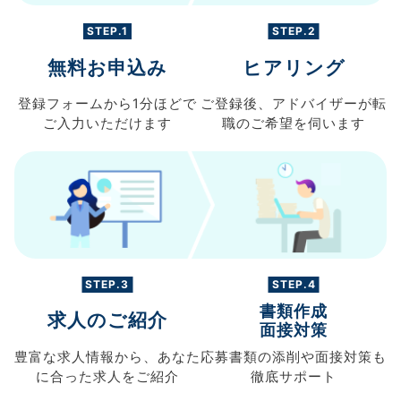
STEP.1
STEP.2
無料お申込み
ヒアリング
登録フォームから
1分ほどで
ご登録後、
アドバイザーが転
ご入力
いただけます
職の
ご希望を伺います
STEP.3
STEP.4
書類作成
求人のご紹介
面接対策
豊富な求人情報から、
あなた
応募書類の
添削や面接対策も
に合った求人を
ご紹介
徹底サポート