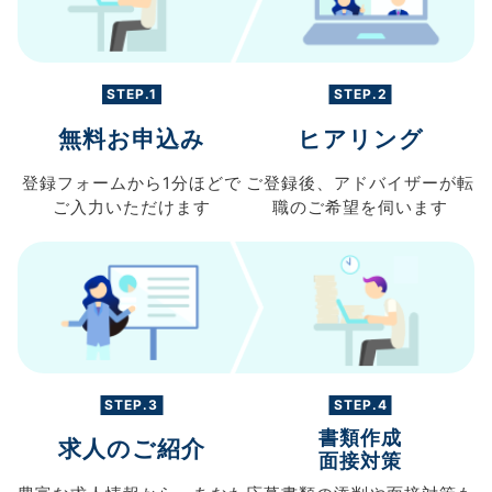
STEP.1
STEP.2
無料お申込み
ヒアリング
登録フォームから
1分ほどで
ご登録後、
アドバイザーが転
ご入力
いただけます
職の
ご希望を伺います
STEP.3
STEP.4
書類作成
求人のご紹介
面接対策