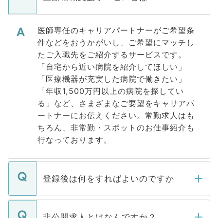
医師専任のキャリアパートナーがご希望条
件などをおうかがいし、ご希望にマッチし
たご入職先をご紹介するサービスです。
「自宅から近い病院を紹介してほしい」
「医療機器が充実した病院で働きたい」
「年収1,500万円以上の病院を探してい
る」など、さまざまなご要望をキャリアパ
ートナーにお伝えください。常勤求人はも
ちろん、非常勤・スポットのお仕事紹介も
行なっております。
登録後は何をすればよいのですか
ご登録いただきましたら、弊社担当者がご
登録内容を確認し、その後メールもしくは
非公開求人とはなんですか？