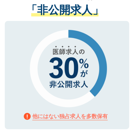
経験をまじえながら、適切なアドバイスを
管理基準を満たした事業者のみに付与され
「非公開求人」
させていただきます。すぐにご転職をされ
る、プライバシーマークを取得済みです。
ない方には、長期的なサポートが可能です
ご登録いただいた個人情報は、SSL（デー
ので、まずはご登録ください。
タ暗号化）によって保護されていますの
で、機密保持に関してもご安心ください。
他にはない独占求人を多数保有