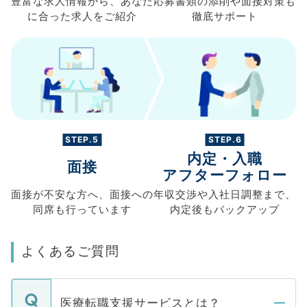
豊富な求人情報から、
あなた
応募書類の
添削や面接対策も
に合った求人を
ご紹介
徹底サポート
STEP.5
STEP.6
内定・入職
面接
アフターフォロー
面接が不安な方へ、
面接への
年収交渉や
入社日調整まで、
同席も
行っています
内定後もバックアップ
よくあるご質問
医療転職支援サービスとは？