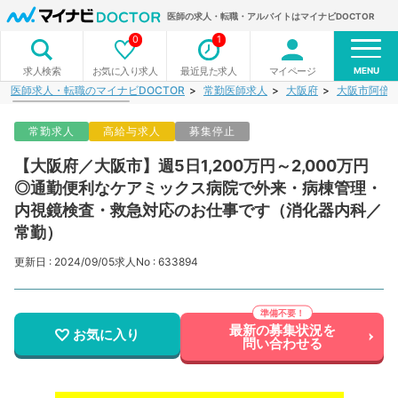
医師の求人・転職・アルバイトはマイナビDOCTOR
0
1
MENU
お気に入り求人
最近見た求人
マイページ
求人検索
医師求人・転職のマイナビDOCTOR
常勤医師求人
大阪府
大阪市阿倍
常勤求人
高給与求人
募集停止
【大阪府／大阪市】週5日1,200万円～2,000万円
◎通勤便利なケアミックス病院で外来・病棟管理・
内視鏡検査・救急対応のお仕事です（消化器内科／
常勤）
更新日 : 2024/09/05
求人No : 633894
最新の募集状況を
お気に入り
問い合わせる