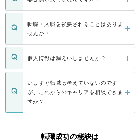
お電話にて次のステップのご案内をいたし
ます。通常、5営業日以内にはご連絡をせて
マイナビDOCTORで取り扱っている求人の
いただきますので、しばらくお待ちくださ
うち約3割は、Webサイトからご覧いただ
転職・入職を強要されることはありま
い。
けない「非公開求人」です。非公開求人は
せんか？
下記の理由によって、一般には公開してい
ません。
転職・入職を強要することは一切ありませ
ん。また、仮に応募先から内定をいただい
個人情報は漏えいしませんか？
■応募殺到を避けるため 人気のある医療機
たとしても、ご本人が納得しない限り、内
関を公にしてしまうと、応募が殺到する場
定を承諾する必要はありません。内定先へ
個人情報が漏えいすることはありませんの
合があります。 選考を効率よく行うため
の辞退の連絡はキャリアパートナーが行い
で、ご安心ください。当サイトからの登録
いますぐ転職は考えていないのです
に、医療機関が求める条件に合った人材の
ますので、ご安心ください。
などで収集したご登録者様の個人情報は、
が、これからのキャリアを相談できま
みを人材紹介会社に依頼するケースが増え
ご本人のキャリアアップおよび転職活動の
ています。
すか？
支援を目的に使用いたします。お預かりし
ているすべての個人データはご本人の許可
お気軽にご相談ください。先生専任のキャ
なく、医療機関側に開示したり、第三者に
リアパートナーが将来のご希望などをおう
提供することは一切ありません。また弊社
かがいして、現在の医療機関の状況や紹介
転職成功の秘訣は
は、個人情報の取り扱いについての厳密な