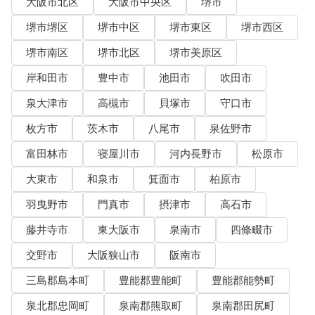
大阪市北区
大阪市中央区
堺市
堺市堺区
堺市中区
堺市東区
堺市西区
堺市南区
堺市北区
堺市美原区
岸和田市
豊中市
池田市
吹田市
泉大津市
高槻市
貝塚市
守口市
枚方市
茨木市
八尾市
泉佐野市
富田林市
寝屋川市
河内長野市
松原市
大東市
和泉市
箕面市
柏原市
羽曳野市
門真市
摂津市
高石市
藤井寺市
東大阪市
泉南市
四條畷市
交野市
大阪狭山市
阪南市
三島郡島本町
豊能郡豊能町
豊能郡能勢町
泉北郡忠岡町
泉南郡熊取町
泉南郡田尻町