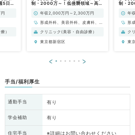
週5日
制・2000万～！低侵襲領域～高侵
制・2
／内科一般
襲領域までカリキュラムに沿って成
学びた
美容皮膚
長できます！専門医をお持ちの方な
／常勤
万円
年収2,000万円～2,300万円
年収
ら2300万からスタート可（美容外
科／常勤）
形成外科、美容外科、皮膚科、美
形
容皮膚科、科目不問
診療）
クリニック(美容・自由診療）
ク
東京都新宿区
東
<
>
手当/福利厚生
有り
通勤手当
有り
学会補助
※詳細はお問い合わせください
住宅手当