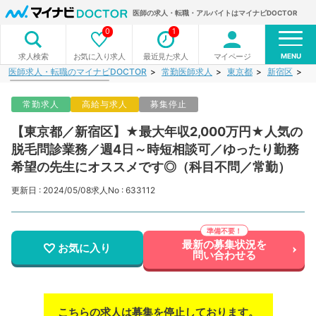
医師の求人・転職・アルバイトはマイナビDOCTOR
0
1
MENU
お気に入り求人
最近見た求人
マイページ
求人検索
医師求人・転職のマイナビDOCTOR
常勤医師求人
東京都
新宿区
【
常勤求人
高給与求人
募集停止
【東京都／新宿区】★最大年収2,000万円★人気の
脱毛問診業務／週4日～時短相談可／ゆったり勤務
希望の先生にオススメです◎（科目不問／常勤）
更新日 : 2024/05/08
求人No : 633112
最新の募集状況を
お気に入り
問い合わせる
こちらの求人は募集を停止しております。