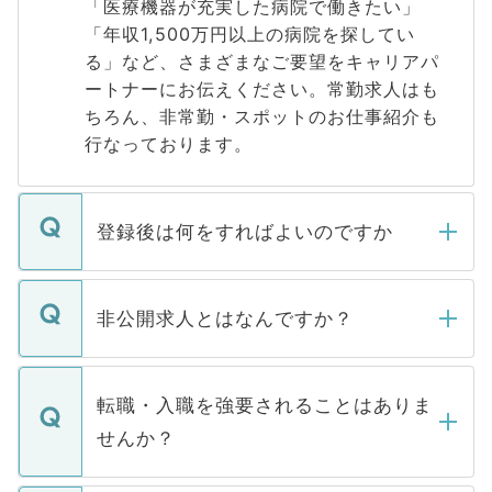
「医療機器が充実した病院で働きたい」
「年収1,500万円以上の病院を探してい
る」など、さまざまなご要望をキャリアパ
ートナーにお伝えください。常勤求人はも
ちろん、非常勤・スポットのお仕事紹介も
行なっております。
登録後は何をすればよいのですか
ご登録いただきましたら、弊社担当者がご
登録内容を確認し、その後メールもしくは
非公開求人とはなんですか？
お電話にて次のステップのご案内をいたし
ます。通常、5営業日以内にはご連絡をせて
マイナビDOCTORで取り扱っている求人の
いただきますので、しばらくお待ちくださ
うち約3割は、Webサイトからご覧いただ
転職・入職を強要されることはありま
い。
けない「非公開求人」です。非公開求人は
せんか？
下記の理由によって、一般には公開してい
ません。