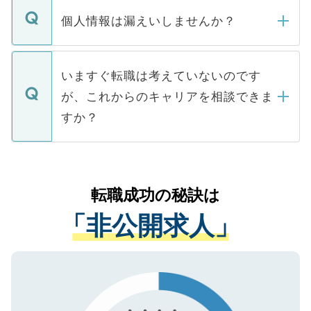
転職・入職を強要することは一切ありませ
ん。また、仮に応募先から内定をいただい
個人情報は漏えいしませんか？
■応募殺到を避けるため 人気のある医療機
たとしても、ご本人が納得しない限り、内
関を公にしてしまうと、応募が殺到する場
定を承諾する必要はありません。内定先へ
個人情報が漏えいすることはありませんの
合があります。 選考を効率よく行うため
の辞退の連絡はキャリアパートナーが行い
で、ご安心ください。当サイトからの登録
いますぐ転職は考えていないのです
に、医療機関が求める条件に合った人材の
ますので、ご安心ください。
などで収集したご登録者様の個人情報は、
が、これからのキャリアを相談できま
みを人材紹介会社に依頼するケースが増え
ご本人のキャリアアップおよび転職活動の
ています。
すか？
支援を目的に使用いたします。お預かりし
ているすべての個人データはご本人の許可
お気軽にご相談ください。先生専任のキャ
なく、医療機関側に開示したり、第三者に
リアパートナーが将来のご希望などをおう
提供することは一切ありません。また弊社
かがいして、現在の医療機関の状況や紹介
転職成功の秘訣は
は、個人情報の取り扱いについての厳密な
経験をまじえながら、適切なアドバイスを
管理基準を満たした事業者のみに付与され
「非公開求人」
させていただきます。すぐにご転職をされ
る、プライバシーマークを取得済みです。
ない方には、長期的なサポートが可能です
ご登録いただいた個人情報は、SSL（デー
ので、まずはご登録ください。
タ暗号化）によって保護されていますの
で、機密保持に関してもご安心ください。