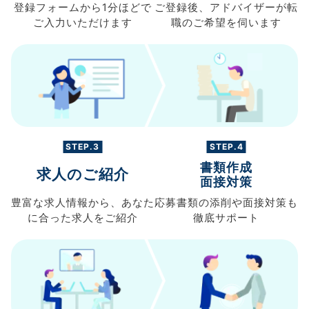
登録フォームから
1分ほどで
ご登録後、
アドバイザーが転
ご入力
いただけます
職の
ご希望を伺います
STEP.3
STEP.4
書類作成
求人のご紹介
面接対策
豊富な求人情報から、
あなた
応募書類の
添削や面接対策も
に合った求人を
ご紹介
徹底サポート