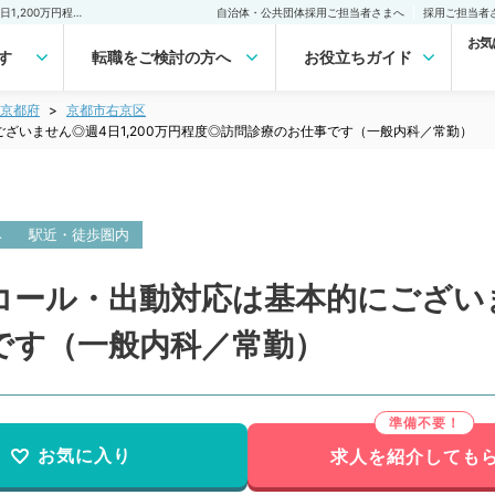
【京都府／京都市】オンコール・出動対応は基本的にございません◎週4日1,200万円程度◎訪問診療のお仕事です（一般内科／常勤）の転職・求人｜医師の求人・転職・アルバイトは【マイナビDOCTOR】
自治体・公共団体採用ご担当者さまへ
採用ご担当者
お気
す
転職をご検討の方へ
お役立ちガイド
京都府
京都市右京区
ざいません◎週4日1,200万円程度◎訪問診療のお仕事です（一般内科／常勤）
み
駅近・徒歩圏内
ール・出動対応は基本的にございませ
です（一般内科／常勤）
お気に入り
求人を紹介しても