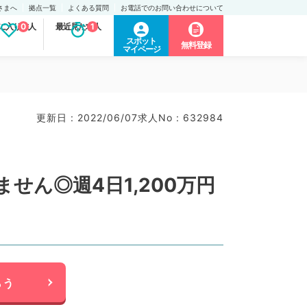
さまへ
拠点一覧
よくある質問
お電話でのお問い合わせについて
に入り求人
0
最近見た求人
1
スポット
無料登録
マイページ
更新日 : 2022/06/07
求人No : 632984
ん◎週4日1,200万円
らう