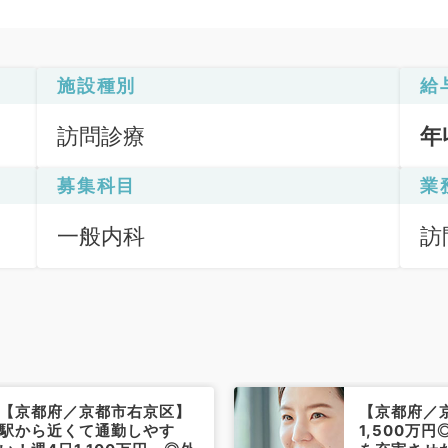
施設種別
給
訪問診療
年
募集科目
業
一般内科
訪
（
【京都府／京都市右京区】
【京都府／
駅から近くて通勤しやす
1,500万