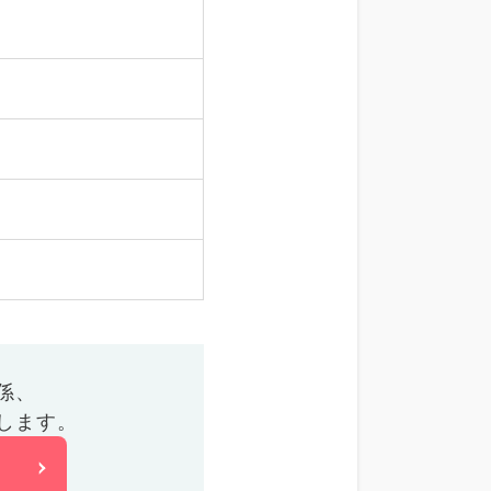
係、
します。