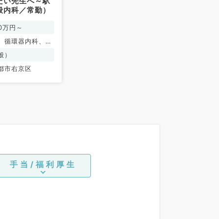
たい先生へ～駅
般内科／常勤）
00万円～
、循環器内科、呼
、消化器内科
般）
都市右京区
手当/福利厚生