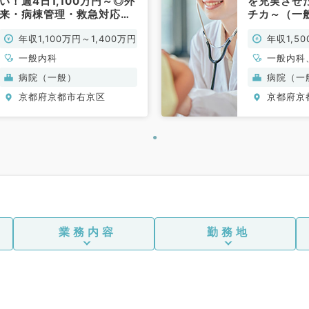
い！週4日1,100万円～◎外
を充実させ
来・病棟管理・救急対応の
チカ～（一
お仕事です（一般内科／常
年収1,100万円～1,400万円
年収1,5
勤）
一般内科
一般内科
吸器内科
病院（一般）
病院（一
京都府京都市右京区
京都府京
業務内容
勤務地