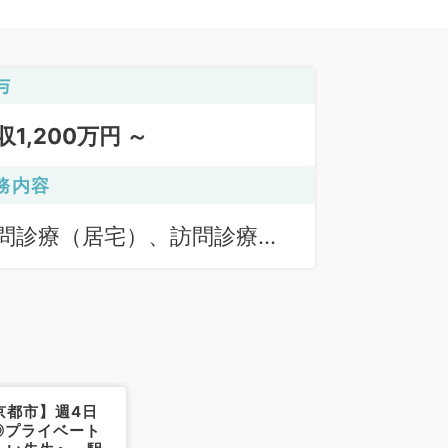
与
収1,200万円 ～
務内容
問診療（居宅）、訪問診療
施設）
京都市】週4日
円◎プライベート