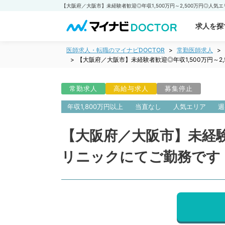
求人を探
医師求人・転職のマイナビDOCTOR
常勤医師求人
【大阪府／大阪市】未経験者歓迎◎年収1,500万円～
常勤求人
高給与求人
募集停止
年収1,800万円以上
当直なし
人気エリア
週
【大阪府／大阪市】未経験
リニックにてご勤務です