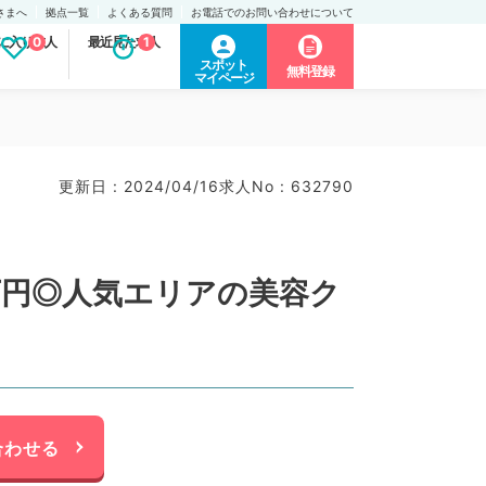
さまへ
拠点一覧
よくある質問
お電話でのお問い合わせについて
に入り求人
0
最近見た求人
1
スポット
無料登録
マイページ
更新日 : 2024/04/16
求人No : 632790
0万円◎人気エリアの美容ク
合わせる