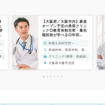
最
【大阪府／大阪市内】新規
先
オープン予定の美容クリニ
群
ック◎教育体制充実・最先
験
端技術が学べる◎年収
3,000万円～（美容皮膚
万
年収3,000万円～
科
科・美容外科・形成外科／
常勤）
美容
形成外科、美容外科、美容
皮膚科
診
クリニック(美容・自由診
療）
大阪府大阪市北区