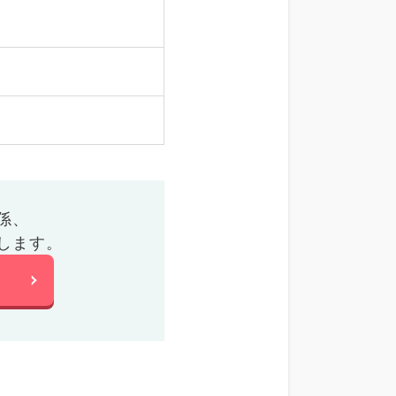
係、
します。