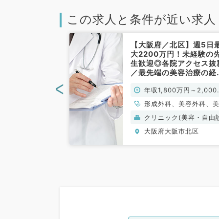
この求人と条件が近い求人
大阪市】人気エ
【大阪府／北区】週5日
クリニック★年
大2200万円！未経験の
万円～＋インセン
生歓迎◎各院アクセス抜
ウンセリング・
／最先端の美容治療の経
お仕事です(美
を積めるクリニックです
<
00万円～
年収1,800万円～2,000
)
♪（美容皮膚科・美容外
／常勤）
円
形成外科、美容外科、
皮膚科
ク(美容・自由診
クリニック(美容・自由
療）
阪市北区
大阪府大阪市北区