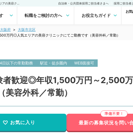
【大阪府／大阪市】未経験者歓迎◎年収1,500万円～2,500万円◎人気エリアの美容クリニックにてご勤務です（美容外科／常勤）の転職・求人｜医師の求人・転職・アルバイトは【マイナビDOCTOR】
自治体・公共団体採用ご担当者さまへ
採用ご担当者
お気
す
転職をご検討の方へ
お役立ちガイド
大阪府
大阪市北区
2,500万円◎人気エリアの美容クリニックにてご勤務です（美容外科／常勤）
4日以下の常勤勤務
駅近・徒歩圏内
WEB面接可
者歓迎◎年収1,500万円～2,50
（美容外科／常勤）
お気に入り
最新の募集状況を問い