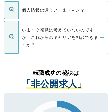
ません。
転職・入職を強要することは一切ありませ
ん。また、仮に応募先から内定をいただい
個人情報は漏えいしませんか？
■応募殺到を避けるため 人気のある医療機
たとしても、ご本人が納得しない限り、内
関を公にしてしまうと、応募が殺到する場
定を承諾する必要はありません。内定先へ
個人情報が漏えいすることはありませんの
合があります。 選考を効率よく行うため
の辞退の連絡はキャリアパートナーが行い
で、ご安心ください。当サイトからの登録
いますぐ転職は考えていないのです
に、医療機関が求める条件に合った人材の
ますので、ご安心ください。
などで収集したご登録者様の個人情報は、
が、これからのキャリアを相談できま
みを人材紹介会社に依頼するケースが増え
ご本人のキャリアアップおよび転職活動の
ています。
すか？
支援を目的に使用いたします。お預かりし
ているすべての個人データはご本人の許可
お気軽にご相談ください。先生専任のキャ
なく、医療機関側に開示したり、第三者に
リアパートナーが将来のご希望などをおう
提供することは一切ありません。また弊社
かがいして、現在の医療機関の状況や紹介
転職成功の秘訣は
は、個人情報の取り扱いについての厳密な
経験をまじえながら、適切なアドバイスを
管理基準を満たした事業者のみに付与され
「非公開求人」
させていただきます。すぐにご転職をされ
る、プライバシーマークを取得済みです。
ない方には、長期的なサポートが可能です
ご登録いただいた個人情報は、SSL（デー
ので、まずはご登録ください。
タ暗号化）によって保護されていますの
で、機密保持に関してもご安心ください。