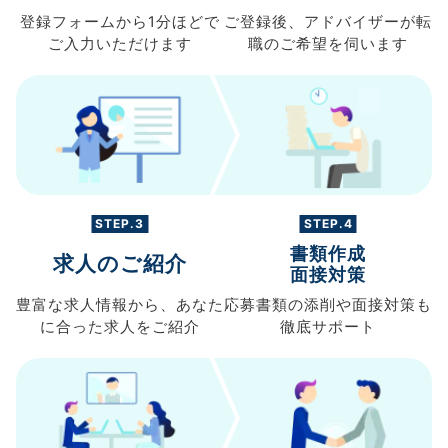
登録フォームから
1分ほどで
ご登録後、
アドバイザーが転
ご入力
いただけます
職の
ご希望を伺います
STEP.3
STEP.4
書類作成
求人のご紹介
面接対策
豊富な求人情報から、
あなた
応募書類の
添削や面接対策も
に合った求人を
ご紹介
徹底サポート