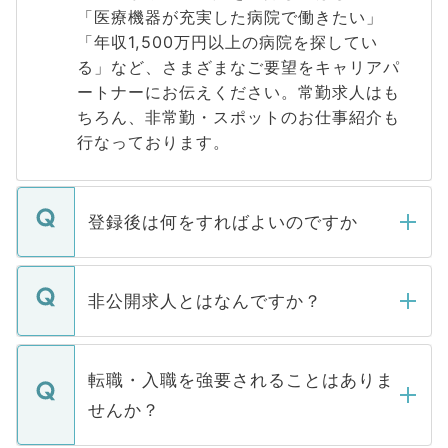
「医療機器が充実した病院で働きたい」
「年収1,500万円以上の病院を探してい
る」など、さまざまなご要望をキャリアパ
ートナーにお伝えください。常勤求人はも
ちろん、非常勤・スポットのお仕事紹介も
行なっております。
登録後は何をすればよいのですか
ご登録いただきましたら、弊社担当者がご
登録内容を確認し、その後メールもしくは
非公開求人とはなんですか？
お電話にて次のステップのご案内をいたし
ます。通常、5営業日以内にはご連絡をせて
マイナビDOCTORで取り扱っている求人の
いただきますので、しばらくお待ちくださ
うち約3割は、Webサイトからご覧いただ
転職・入職を強要されることはありま
い。
けない「非公開求人」です。非公開求人は
せんか？
下記の理由によって、一般には公開してい