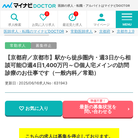
医師の求人・転職・アルバイトはマイナビDOCTOR
0
1
MENU
お気に入り求人
最近見た求人
マイページ
求人検索
医師求人・転職のマイナビDOCTOR
常勤医師求人
京都府
京都市上京
常勤求人
募集停止
【京都府／京都市】駅から徒歩圏内・週3日から相
談可能◎週4日1,400万円～◎個人宅メインの訪問
診療のお仕事です（一般内科／常勤）
更新日 : 2025/06/16
求人No : 631943
最新の募集状況を
お気に入り
問い合わせる
こちらの求人は募集を停止しております。