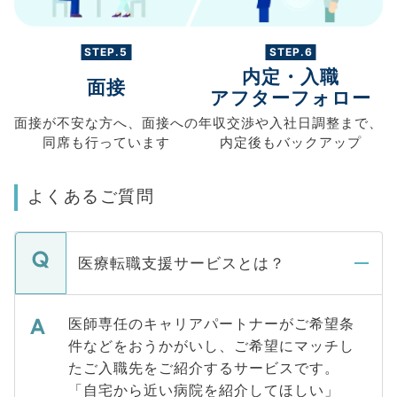
STEP.5
STEP.6
内定・入職
面接
アフターフォロー
面接が不安な方へ、
面接への
年収交渉や
入社日調整まで、
同席も
行っています
内定後もバックアップ
よくあるご質問
医療転職支援サービスとは？
医師専任のキャリアパートナーがご希望条
件などをおうかがいし、ご希望にマッチし
たご入職先をご紹介するサービスです。
「自宅から近い病院を紹介してほしい」