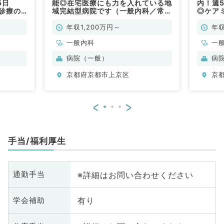
5日
能◎在宅医療にも力を入れている地
内！週5
問診療の
域完結型病院です（一般内科／常
◎ケア
勤）
勤）
理のお
年収1,200万円～
年収
一般内科
一
病院（一般）
病
京都府京都市上京区
京
<
>
手当/福利厚生
※詳細はお問い合わせください
通勤手当
有り
学会補助