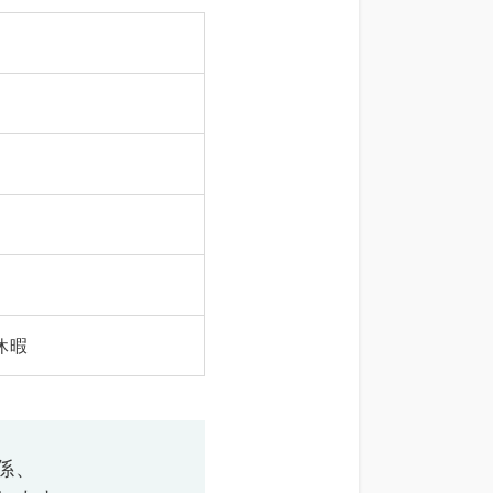
休暇
係、