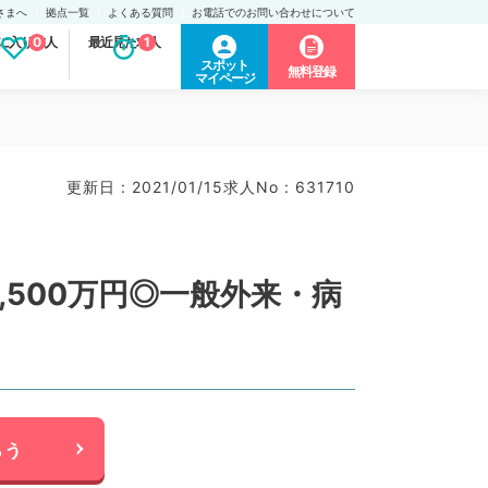
さまへ
拠点一覧
よくある質問
お電話でのお問い合わせについて
に入り求人
0
最近見た求人
1
スポット
無料登録
マイページ
）
更新日 : 2021/01/15
求人No : 631710
,500万円◎一般外来・病
らう