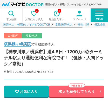
医師の求人・転職・アルバイトはマイナビDOCTOR
0
1
MENU
お気に入り求人
最近見た求人
マイページ
求人検索
医師求人・転職のマイナビDOCTOR
常勤医師求人
神奈川県
横浜市旭
NEW
常勤求人
横浜鶴ヶ峰病院
の常勤医師求人
【神奈川県／横浜市】週4.5日・1200万~◎ターミ
ナル駅より通勤便利な病院です！（健診・人間ドッ
ク／常勤）
更新日 : 2026/08/06
求人No : 631493
お気に入り
求人を紹介してもらう