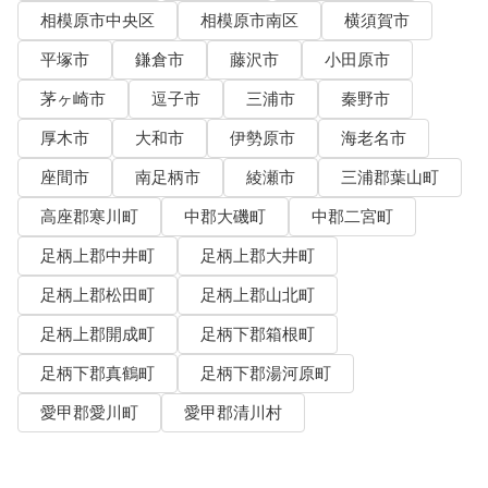
相模原市中央区
相模原市南区
横須賀市
平塚市
鎌倉市
藤沢市
小田原市
茅ヶ崎市
逗子市
三浦市
秦野市
厚木市
大和市
伊勢原市
海老名市
座間市
南足柄市
綾瀬市
三浦郡葉山町
高座郡寒川町
中郡大磯町
中郡二宮町
足柄上郡中井町
足柄上郡大井町
足柄上郡松田町
足柄上郡山北町
足柄上郡開成町
足柄下郡箱根町
足柄下郡真鶴町
足柄下郡湯河原町
愛甲郡愛川町
愛甲郡清川村