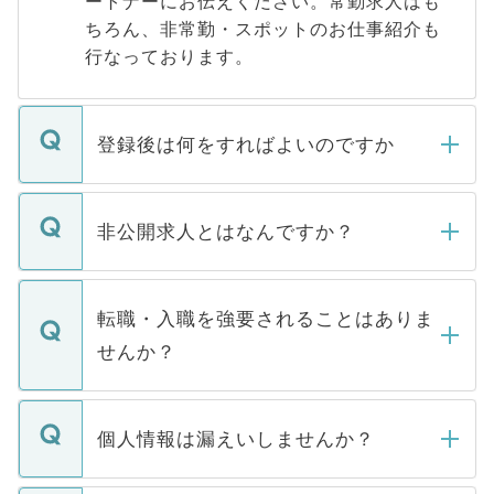
ートナーにお伝えください。常勤求人はも
ちろん、非常勤・スポットのお仕事紹介も
行なっております。
登録後は何をすればよいのですか
ご登録いただきましたら、弊社担当者がご
登録内容を確認し、その後メールもしくは
非公開求人とはなんですか？
お電話にて次のステップのご案内をいたし
ます。通常、5営業日以内にはご連絡をせて
マイナビDOCTORで取り扱っている求人の
いただきますので、しばらくお待ちくださ
うち約3割は、Webサイトからご覧いただ
転職・入職を強要されることはありま
い。
けない「非公開求人」です。非公開求人は
せんか？
下記の理由によって、一般には公開してい
ません。
転職・入職を強要することは一切ありませ
ん。また、仮に応募先から内定をいただい
個人情報は漏えいしませんか？
■応募殺到を避けるため 人気のある医療機
たとしても、ご本人が納得しない限り、内
関を公にしてしまうと、応募が殺到する場
定を承諾する必要はありません。内定先へ
個人情報が漏えいすることはありませんの