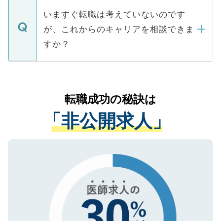
合があります。 選考を効率よく行うため
の辞退の連絡はキャリアパートナーが行い
で、ご安心ください。当サイトからの登録
いますぐ転職は考えていないのです
に、医療機関が求める条件に合った人材の
ますので、ご安心ください。
などで収集したご登録者様の個人情報は、
が、これからのキャリアを相談できま
みを人材紹介会社に依頼するケースが増え
ご本人のキャリアアップおよび転職活動の
ています。
すか？
支援を目的に使用いたします。お預かりし
ているすべての個人データはご本人の許可
お気軽にご相談ください。先生専任のキャ
なく、医療機関側に開示したり、第三者に
リアパートナーが将来のご希望などをおう
提供することは一切ありません。また弊社
かがいして、現在の医療機関の状況や紹介
転職成功の秘訣は
は、個人情報の取り扱いについての厳密な
経験をまじえながら、適切なアドバイスを
管理基準を満たした事業者のみに付与され
「非公開求人」
させていただきます。すぐにご転職をされ
る、プライバシーマークを取得済みです。
ない方には、長期的なサポートが可能です
ご登録いただいた個人情報は、SSL（デー
ので、まずはご登録ください。
タ暗号化）によって保護されていますの
で、機密保持に関してもご安心ください。