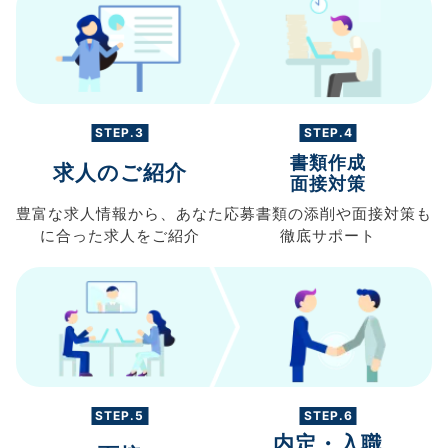
STEP.3
STEP.4
書類作成
求人のご紹介
面接対策
豊富な求人情報から、
あなた
応募書類の
添削や面接対策も
に合った求人を
ご紹介
徹底サポート
STEP.5
STEP.6
内定・入職