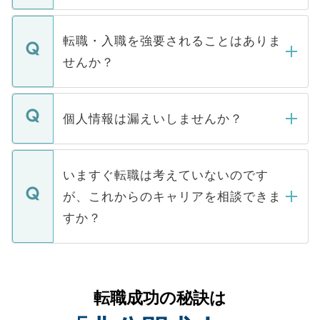
ます。通常、5営業日以内にはご連絡をせて
マイナビDOCTORで取り扱っている求人の
いただきますので、しばらくお待ちくださ
うち約3割は、Webサイトからご覧いただ
転職・入職を強要されることはありま
い。
けない「非公開求人」です。非公開求人は
せんか？
下記の理由によって、一般には公開してい
ません。
転職・入職を強要することは一切ありませ
ん。また、仮に応募先から内定をいただい
個人情報は漏えいしませんか？
■応募殺到を避けるため 人気のある医療機
たとしても、ご本人が納得しない限り、内
関を公にしてしまうと、応募が殺到する場
定を承諾する必要はありません。内定先へ
個人情報が漏えいすることはありませんの
合があります。 選考を効率よく行うため
の辞退の連絡はキャリアパートナーが行い
で、ご安心ください。当サイトからの登録
いますぐ転職は考えていないのです
に、医療機関が求める条件に合った人材の
ますので、ご安心ください。
などで収集したご登録者様の個人情報は、
が、これからのキャリアを相談できま
みを人材紹介会社に依頼するケースが増え
ご本人のキャリアアップおよび転職活動の
ています。
すか？
支援を目的に使用いたします。お預かりし
ているすべての個人データはご本人の許可
お気軽にご相談ください。先生専任のキャ
なく、医療機関側に開示したり、第三者に
リアパートナーが将来のご希望などをおう
提供することは一切ありません。また弊社
かがいして、現在の医療機関の状況や紹介
転職成功の秘訣は
は、個人情報の取り扱いについての厳密な
経験をまじえながら、適切なアドバイスを
管理基準を満たした事業者のみに付与され