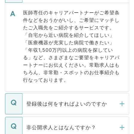
医師専任のキャリアパートナーがご希望条
件などをおうかがいし、ご希望にマッチし
たご入職先をご紹介するサービスです。
「自宅から近い病院を紹介してほしい」
「医療機器が充実した病院で働きたい」
「年収1,500万円以上の病院を探してい
る」など、さまざまなご要望をキャリアパ
ートナーにお伝えください。常勤求人はも
ちろん、非常勤・スポットのお仕事紹介も
行なっております。
登録後は何をすればよいのですか
ご登録いただきましたら、弊社担当者がご
登録内容を確認し、その後メールもしくは
非公開求人とはなんですか？
お電話にて次のステップのご案内をいたし