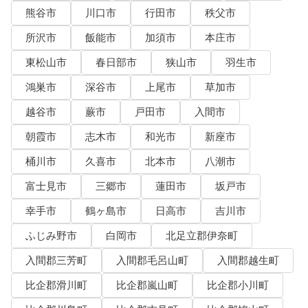
熊谷市
川口市
行田市
秩父市
所沢市
飯能市
加須市
本庄市
東松山市
春日部市
狭山市
羽生市
鴻巣市
深谷市
上尾市
草加市
越谷市
蕨市
戸田市
入間市
朝霞市
志木市
和光市
新座市
桶川市
久喜市
北本市
八潮市
富士見市
三郷市
蓮田市
坂戸市
幸手市
鶴ヶ島市
日高市
吉川市
ふじみ野市
白岡市
北足立郡伊奈町
入間郡三芳町
入間郡毛呂山町
入間郡越生町
比企郡滑川町
比企郡嵐山町
比企郡小川町