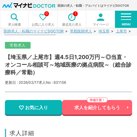
医師の求人・転職・アルバイトはマイナビDOCTOR
0
1
MENU
お気に入り求人
最近見た求人
マイページ
求人検索
医師求人・転職のマイナビDOCTOR
常勤医師求人
埼玉県
上尾市
【
常勤求人
【埼玉県／上尾市】週4.5日1,200万円～◎当直・
オンコール相談可～地域医療の拠点病院～（総合診
療科／常勤）
更新日 : 2026/02/17
求人No : 631156
お気に入り
求人を紹介してもらう
求人詳細