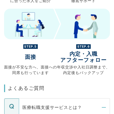
に合った求人を
ご紹介
徹底サポート
STEP.5
STEP.6
内定・入職
面接
アフターフォロー
面接が不安な方へ、
面接への
年収交渉や
入社日調整まで、
同席も
行っています
内定後もバックアップ
よくあるご質問
医療転職支援サービスとは？