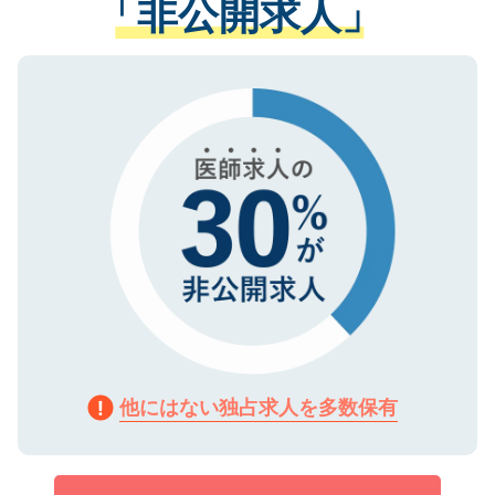
「非公開求人」
させていただきます。すぐにご転職をされ
る、プライバシーマークを取得済みです。
ない方には、長期的なサポートが可能です
ご登録いただいた個人情報は、SSL（デー
ので、まずはご登録ください。
タ暗号化）によって保護されていますの
で、機密保持に関してもご安心ください。
他にはない独占求人を多数保有