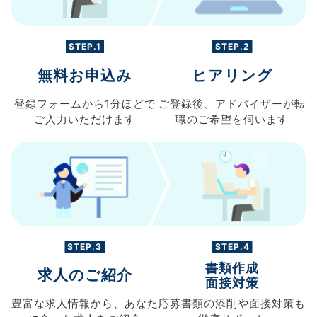
STEP.1
STEP.2
無料お申込み
ヒアリング
登録フォームから
1分ほどで
ご登録後、
アドバイザーが転
ご入力
いただけます
職の
ご希望を伺います
STEP.3
STEP.4
書類作成
求人のご紹介
面接対策
豊富な求人情報から、
あなた
応募書類の
添削や面接対策も