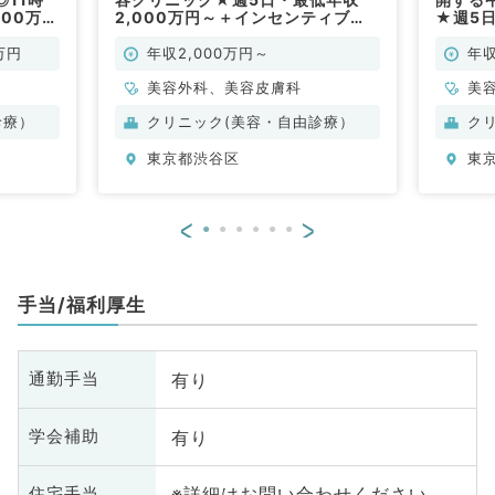
500万
2,000万円～＋インセンティブ★
★週5日
任せ（科
カウンセリング・施術・手術のお仕
センテ
）
事です（美容皮膚科・美容外科／常
術・手
万円
年収2,000万円～
年収
勤）
科・美
美容外科、美容皮膚科
美
診療）
クリニック(美容・自由診療）
ク
東京都渋谷区
東
<
>
手当/福利厚生
有り
通勤手当
有り
学会補助
※詳細はお問い合わせください
住宅手当