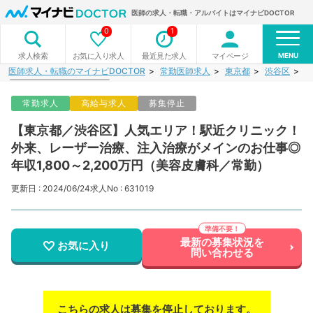
医師の求人・転職・アルバイトはマイナビDOCTOR
0
1
MENU
お気に入り求人
最近見た求人
マイページ
求人検索
医師求人・転職のマイナビDOCTOR
常勤医師求人
東京都
渋谷区
【
常勤求人
高給与求人
募集停止
【東京都／渋谷区】人気エリア！駅近クリニック！
外来、レーザー治療、注入治療がメインのお仕事◎
年収1,800～2,200万円（美容皮膚科／常勤）
更新日 : 2024/06/24
求人No : 631019
最新の募集状況を
お気に入り
問い合わせる
こちらの求人は募集を停止しております。