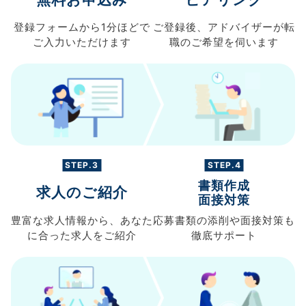
登録フォームから
1分ほどで
ご登録後、
アドバイザーが転
ご入力
いただけます
職の
ご希望を伺います
STEP.3
STEP.4
書類作成
求人のご紹介
面接対策
豊富な求人情報から、
あなた
応募書類の
添削や面接対策も
に合った求人を
ご紹介
徹底サポート