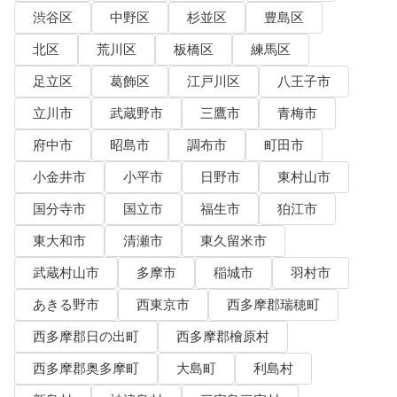
渋谷区
中野区
杉並区
豊島区
北区
荒川区
板橋区
練馬区
足立区
葛飾区
江戸川区
八王子市
立川市
武蔵野市
三鷹市
青梅市
府中市
昭島市
調布市
町田市
小金井市
小平市
日野市
東村山市
国分寺市
国立市
福生市
狛江市
東大和市
清瀬市
東久留米市
武蔵村山市
多摩市
稲城市
羽村市
あきる野市
西東京市
西多摩郡瑞穂町
西多摩郡日の出町
西多摩郡檜原村
西多摩郡奥多摩町
大島町
利島村