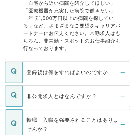
「自宅から近い病院を紹介してほしい」
「医療機器が充実した病院で働きたい」
「年収1,500万円以上の病院を探してい
る」など、さまざまなご要望をキャリアパ
ートナーにお伝えください。常勤求人はも
ちろん、非常勤・スポットのお仕事紹介も
行なっております。
登録後は何をすればよいのですか
ご登録いただきましたら、弊社担当者がご
登録内容を確認し、その後メールもしくは
非公開求人とはなんですか？
お電話にて次のステップのご案内をいたし
ます。通常、5営業日以内にはご連絡をせて
マイナビDOCTORで取り扱っている求人の
いただきますので、しばらくお待ちくださ
うち約3割は、Webサイトからご覧いただ
転職・入職を強要されることはありま
い。
けない「非公開求人」です。非公開求人は
せんか？
下記の理由によって、一般には公開してい