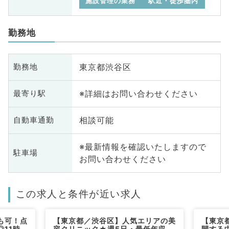
施設管理の業務
駅近・徒歩圏内
勤務地
東京都渋谷区
勤務地
※詳細はお問い合わせください
最寄り駅
相談可能
自動車通勤
※最新情報を確認いたしますので
駐車場
お問い合わせください
この求人と条件が近い求人
も可！点
【東京都／渋谷区】人気エリアの美
【東京
11時
容クリニック★週5日・最低年収
開する