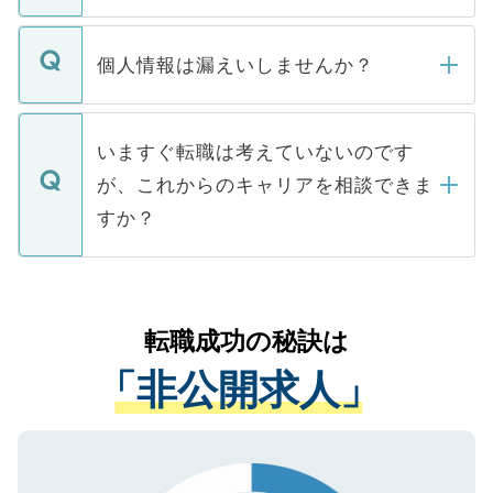
ません。
転職・入職を強要することは一切ありませ
ん。また、仮に応募先から内定をいただい
個人情報は漏えいしませんか？
■応募殺到を避けるため 人気のある医療機
たとしても、ご本人が納得しない限り、内
関を公にしてしまうと、応募が殺到する場
定を承諾する必要はありません。内定先へ
個人情報が漏えいすることはありませんの
合があります。 選考を効率よく行うため
の辞退の連絡はキャリアパートナーが行い
で、ご安心ください。当サイトからの登録
いますぐ転職は考えていないのです
に、医療機関が求める条件に合った人材の
ますので、ご安心ください。
などで収集したご登録者様の個人情報は、
が、これからのキャリアを相談できま
みを人材紹介会社に依頼するケースが増え
ご本人のキャリアアップおよび転職活動の
ています。
すか？
支援を目的に使用いたします。お預かりし
ているすべての個人データはご本人の許可
お気軽にご相談ください。先生専任のキャ
なく、医療機関側に開示したり、第三者に
リアパートナーが将来のご希望などをおう
提供することは一切ありません。また弊社
かがいして、現在の医療機関の状況や紹介
転職成功の秘訣は
は、個人情報の取り扱いについての厳密な
経験をまじえながら、適切なアドバイスを
管理基準を満たした事業者のみに付与され
「非公開求人」
させていただきます。すぐにご転職をされ
る、プライバシーマークを取得済みです。
ない方には、長期的なサポートが可能です
ご登録いただいた個人情報は、SSL（デー
ので、まずはご登録ください。
タ暗号化）によって保護されていますの
で、機密保持に関してもご安心ください。