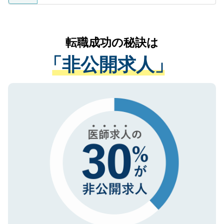
ているすべての個人データはご本人の許可
お気軽にご相談ください。先生専任のキャ
なく、医療機関側に開示したり、第三者に
リアパートナーが将来のご希望などをおう
提供することは一切ありません。また弊社
かがいして、現在の医療機関の状況や紹介
転職成功の秘訣は
は、個人情報の取り扱いについての厳密な
経験をまじえながら、適切なアドバイスを
管理基準を満たした事業者のみに付与され
「非公開求人」
させていただきます。すぐにご転職をされ
る、プライバシーマークを取得済みです。
ない方には、長期的なサポートが可能です
ご登録いただいた個人情報は、SSL（デー
ので、まずはご登録ください。
タ暗号化）によって保護されていますの
で、機密保持に関してもご安心ください。