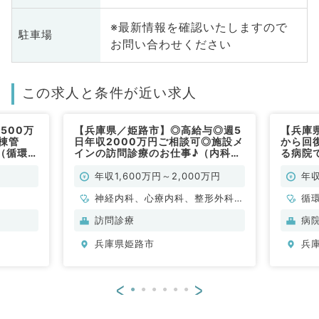
※最新情報を確認いたしますので
駐車場
お問い合わせください
この求人と条件が近い求人
500万
【兵庫県／姫路市】◎高給与◎週5
【兵庫
病棟管
日年収2000万円ご相談可◎施設メ
から回
（循環器
インの訪問診療のお仕事♪（内科
る病院で
系・外科系／常勤）
万円～
年収1,600万円～2,000万円
年収
神経内科、心療内科、整形外科、
循
形成外科、美容外科、脳神経外
訪問診療
病
科、呼吸器外科、心臓血管外科、
兵庫県姫路市
兵
小児外科、泌尿器科、一般内科、
循環器内科、呼吸器内科、消化器
内科、内分泌・代謝内科、腎臓内
<
>
科、老年内科、外科系全般、一般
外科、消化器外科、乳腺外科、膠