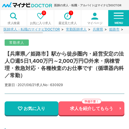
医師の求人・転職・アルバイトはマイナビDOCTOR
0
1
MENU
お気に入り求人
最近見た求人
マイページ
求人検索
医師求人・転職のマイナビDOCTOR
常勤医師求人
兵庫県
姫路市
【
常勤求人
【兵庫県／姫路市】駅から徒歩圏内・経営安定の法
人◎週5日1,400万円～2,000万円◎外来・病棟管
理・救急対応・各種検査のお仕事です（循環器内科
／常勤）
更新日 : 2021/06/21
求人No : 630929
お気に入り
求人を紹介してもらう