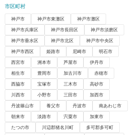
市区町村
神戸市
神戸市東灘区
神戸市灘区
神戸市兵庫区
神戸市長田区
神戸市須磨区
神戸市垂水区
神戸市北区
神戸市中央区
神戸市西区
姫路市
尼崎市
明石市
西宮市
洲本市
芦屋市
伊丹市
相生市
豊岡市
加古川市
赤穂市
西脇市
宝塚市
三木市
高砂市
川西市
小野市
三田市
加西市
丹波篠山市
養父市
丹波市
南あわじ市
朝来市
淡路市
宍粟市
加東市
たつの市
川辺郡猪名川町
多可郡多可町