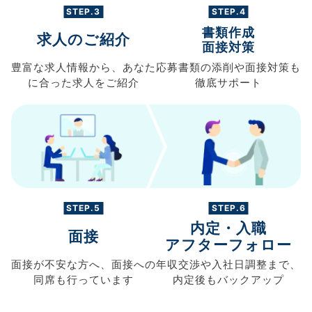
STEP.3
STEP.4
書類作成
求人のご紹介
面接対策
豊富な求人情報から、
あなた
応募書類の
添削や面接対策も
に合った求人を
ご紹介
徹底サポート
STEP.5
STEP.6
内定・入職
面接
アフターフォロー
面接が不安な方へ、
面接への
年収交渉や
入社日調整まで、
同席も
行っています
内定後もバックアップ