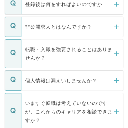
登録後は何をすればよいのですか
ご登録いただきましたら、弊社担当者がご
登録内容を確認し、その後メールもしくは
非公開求人とはなんですか？
お電話にて次のステップのご案内をいたし
ます。通常、5営業日以内にはご連絡をせて
マイナビDOCTORで取り扱っている求人の
いただきますので、しばらくお待ちくださ
うち約3割は、Webサイトからご覧いただ
転職・入職を強要されることはありま
い。
けない「非公開求人」です。非公開求人は
せんか？
下記の理由によって、一般には公開してい
ません。
転職・入職を強要することは一切ありませ
ん。また、仮に応募先から内定をいただい
個人情報は漏えいしませんか？
■応募殺到を避けるため 人気のある医療機
たとしても、ご本人が納得しない限り、内
関を公にしてしまうと、応募が殺到する場
定を承諾する必要はありません。内定先へ
個人情報が漏えいすることはありませんの
合があります。 選考を効率よく行うため
の辞退の連絡はキャリアパートナーが行い
で、ご安心ください。当サイトからの登録
いますぐ転職は考えていないのです
に、医療機関が求める条件に合った人材の
ますので、ご安心ください。
などで収集したご登録者様の個人情報は、
が、これからのキャリアを相談できま
みを人材紹介会社に依頼するケースが増え
ご本人のキャリアアップおよび転職活動の
ています。
すか？
支援を目的に使用いたします。お預かりし