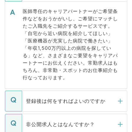
医師専任のキャリアパートナーがご希望条
件などをおうかがいし、ご希望にマッチし
たご入職先をご紹介するサービスです。
「自宅から近い病院を紹介してほしい」
「医療機器が充実した病院で働きたい」
「年収1,500万円以上の病院を探してい
る」など、さまざまなご要望をキャリアパ
ートナーにお伝えください。常勤求人はも
ちろん、非常勤・スポットのお仕事紹介も
行なっております。
登録後は何をすればよいのですか
ご登録いただきましたら、弊社担当者がご
登録内容を確認し、その後メールもしくは
非公開求人とはなんですか？
お電話にて次のステップのご案内をいたし