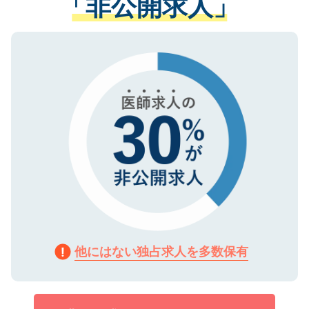
「非公開求人」
させていただきます。すぐにご転職をされ
る、プライバシーマークを取得済みです。
ない方には、長期的なサポートが可能です
ご登録いただいた個人情報は、SSL（デー
ので、まずはご登録ください。
タ暗号化）によって保護されていますの
で、機密保持に関してもご安心ください。
他にはない独占求人を多数保有