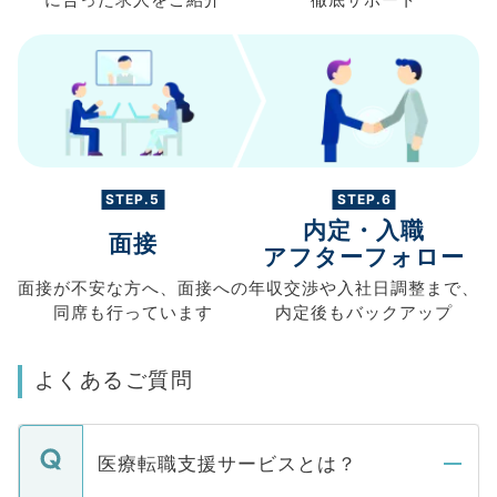
STEP.5
STEP.6
内定・入職
面接
アフターフォロー
面接が不安な方へ、
面接への
年収交渉や
入社日調整まで、
同席も
行っています
内定後もバックアップ
よくあるご質問
医療転職支援サービスとは？