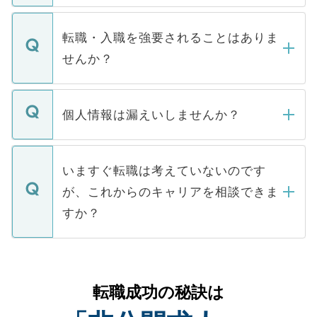
ます。通常、5営業日以内にはご連絡をせて
マイナビDOCTORで取り扱っている求人の
いただきますので、しばらくお待ちくださ
うち約3割は、Webサイトからご覧いただ
転職・入職を強要されることはありま
い。
けない「非公開求人」です。非公開求人は
せんか？
下記の理由によって、一般には公開してい
ません。
転職・入職を強要することは一切ありませ
ん。また、仮に応募先から内定をいただい
個人情報は漏えいしませんか？
■応募殺到を避けるため 人気のある医療機
たとしても、ご本人が納得しない限り、内
関を公にしてしまうと、応募が殺到する場
定を承諾する必要はありません。内定先へ
個人情報が漏えいすることはありませんの
合があります。 選考を効率よく行うため
の辞退の連絡はキャリアパートナーが行い
で、ご安心ください。当サイトからの登録
いますぐ転職は考えていないのです
に、医療機関が求める条件に合った人材の
ますので、ご安心ください。
などで収集したご登録者様の個人情報は、
が、これからのキャリアを相談できま
みを人材紹介会社に依頼するケースが増え
ご本人のキャリアアップおよび転職活動の
ています。
すか？
支援を目的に使用いたします。お預かりし
ているすべての個人データはご本人の許可
お気軽にご相談ください。先生専任のキャ
なく、医療機関側に開示したり、第三者に
リアパートナーが将来のご希望などをおう
提供することは一切ありません。また弊社
かがいして、現在の医療機関の状況や紹介
転職成功の秘訣は
は、個人情報の取り扱いについての厳密な
経験をまじえながら、適切なアドバイスを
管理基準を満たした事業者のみに付与され