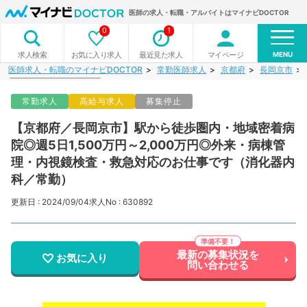
医師の求人・転職・アルバイトはマイナビDOCTOR
0
1
MENU
お気に入り求人
最近見た求人
マイページ
求人検索
医師求人・転職のマイナビDOCTOR
常勤医師求人
京都府
長岡京市
常勤求人
高給与求人
募集停止
【京都府／長岡京市】駅から徒歩圏内・地域密着病
院◎週5日1,500万円～2,000万円◎外来・病棟管
理・内視鏡検査・救急対応のお仕事です（消化器内
科／常勤）
更新日 : 2024/09/04
求人No : 630892
最新の募集状況を
お気に入り
問い合わせる