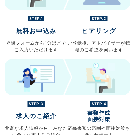
STEP.1
STEP.2
無料お申込み
ヒアリング
登録フォームから
1分ほどで
ご登録後、
アドバイザーが転
ご入力
いただけます
職の
ご希望を伺います
STEP.3
STEP.4
書類作成
求人のご紹介
面接対策
豊富な求人情報から、
あなた
応募書類の
添削や面接対策も
に合った求人を
ご紹介
徹底サポート