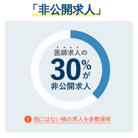
管理基準を満たした事業者のみに付与され
「非公開求人」
させていただきます。すぐにご転職をされ
る、プライバシーマークを取得済みです。
ない方には、長期的なサポートが可能です
ご登録いただいた個人情報は、SSL（デー
ので、まずはご登録ください。
タ暗号化）によって保護されていますの
で、機密保持に関してもご安心ください。
他にはない独占求人を多数保有