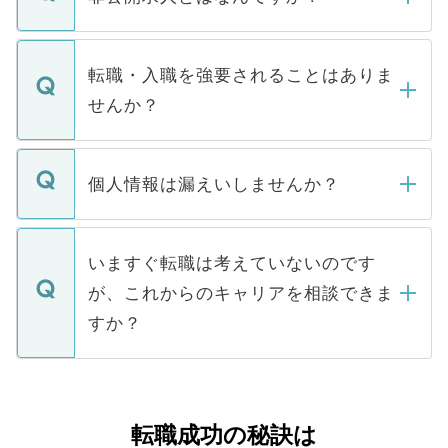
お電話にて次のステップのご案内をいたし
ます。通常、5営業日以内にはご連絡をせて
マイナビDOCTORで取り扱っている求人の
いただきますので、しばらくお待ちくださ
うち約3割は、Webサイトからご覧いただ
転職・入職を強要されることはありま
い。
けない「非公開求人」です。非公開求人は
せんか？
下記の理由によって、一般には公開してい
ません。
転職・入職を強要することは一切ありませ
ん。また、仮に応募先から内定をいただい
個人情報は漏えいしませんか？
■応募殺到を避けるため 人気のある医療機
たとしても、ご本人が納得しない限り、内
関を公にしてしまうと、応募が殺到する場
定を承諾する必要はありません。内定先へ
個人情報が漏えいすることはありませんの
合があります。 選考を効率よく行うため
の辞退の連絡はキャリアパートナーが行い
で、ご安心ください。当サイトからの登録
いますぐ転職は考えていないのです
に、医療機関が求める条件に合った人材の
ますので、ご安心ください。
などで収集したご登録者様の個人情報は、
が、これからのキャリアを相談できま
みを人材紹介会社に依頼するケースが増え
ご本人のキャリアアップおよび転職活動の
ています。
すか？
支援を目的に使用いたします。お預かりし
ているすべての個人データはご本人の許可
お気軽にご相談ください。先生専任のキャ
なく、医療機関側に開示したり、第三者に
リアパートナーが将来のご希望などをおう
提供することは一切ありません。また弊社
かがいして、現在の医療機関の状況や紹介
転職成功の秘訣は
は、個人情報の取り扱いについての厳密な
経験をまじえながら、適切なアドバイスを