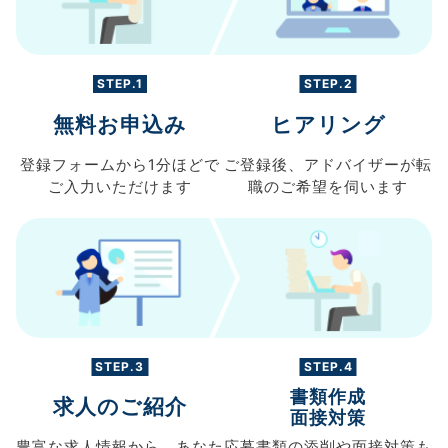
STEP.1
STEP.2
無料お申込み
ヒアリング
登録フォームから
1分ほどで
ご登録後、
アドバイザーが転
ご入力
いただけます
職の
ご希望を伺います
STEP.3
STEP.4
書類作成
求人のご紹介
面接対策
豊富な求人情報から、
あなた
応募書類の
添削や面接対策も