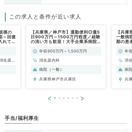
この求人と条件が近い求人
規模の
【兵庫県／神戸市】通勤便利◎週5
【兵庫
期～回復
日900万円～1500万円程度／経験
一般病
入れてい
の浅い方も歓迎！大手企業系病院で
期の患
円～（総
福利厚生充実！（消化器内科／常
ます◎週
勤）
化器内
年収900万円～1,500万円
年収
消化器内
消化器内科
消
病院（一般）
病
兵庫県神戸市兵庫区
兵
<
>
手当/福利厚生