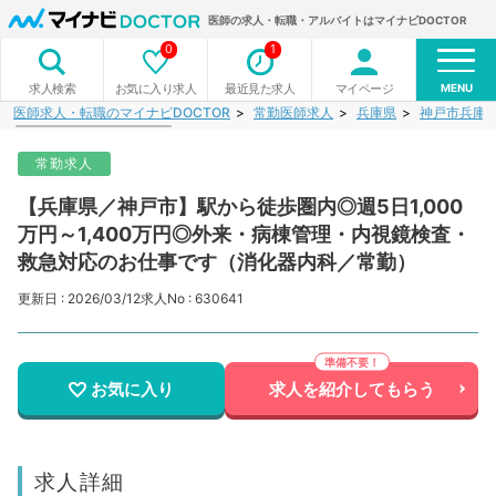
医師の求人・転職・アルバイトはマイナビDOCTOR
0
1
MENU
お気に入り求人
最近見た求人
マイページ
求人検索
医師求人・転職のマイナビDOCTOR
常勤医師求人
兵庫県
神戸市兵庫
常勤求人
【兵庫県／神戸市】駅から徒歩圏内◎週5日1,000
万円～1,400万円◎外来・病棟管理・内視鏡検査・
救急対応のお仕事です（消化器内科／常勤）
更新日 : 2026/03/12
求人No : 630641
お気に入り
求人を紹介してもらう
求人詳細