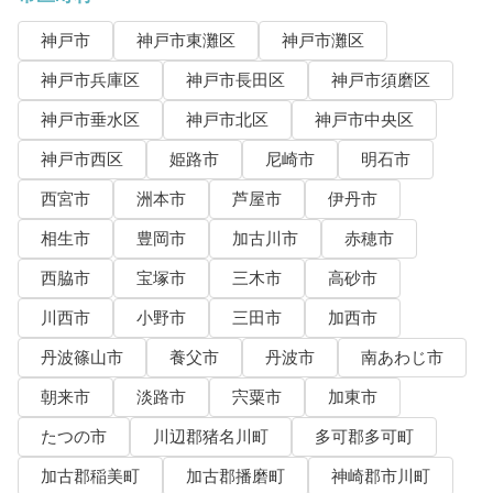
神戸市
神戸市東灘区
神戸市灘区
神戸市兵庫区
神戸市長田区
神戸市須磨区
神戸市垂水区
神戸市北区
神戸市中央区
神戸市西区
姫路市
尼崎市
明石市
西宮市
洲本市
芦屋市
伊丹市
相生市
豊岡市
加古川市
赤穂市
西脇市
宝塚市
三木市
高砂市
川西市
小野市
三田市
加西市
丹波篠山市
養父市
丹波市
南あわじ市
朝来市
淡路市
宍粟市
加東市
たつの市
川辺郡猪名川町
多可郡多可町
加古郡稲美町
加古郡播磨町
神崎郡市川町