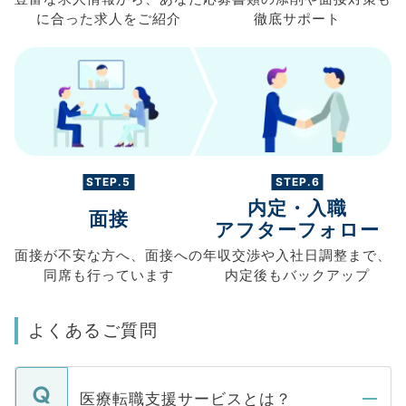
に合った求人を
ご紹介
徹底サポート
STEP.5
STEP.6
内定・入職
面接
アフターフォロー
面接が不安な方へ、
面接への
年収交渉や
入社日調整まで、
同席も
行っています
内定後もバックアップ
よくあるご質問
医療転職支援サービスとは？