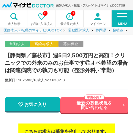
医師の求人・転職・アルバイトはマイナビDOCTOR
0
1
MENU
お気に入り求人
最近見た求人
マイページ
求人検索
医師求人・転職のマイナビDOCTOR
常勤医師求人
静岡県
藤枝市
【
常勤求人
高給与求人
募集停止
【静岡県／藤枝市】週5日2,500万円と高額！クリ
ニックでの外来のみのお仕事です◎オペ希望の場合
は関連病院での執刀も可能（整形外科⋰常勤）
更新日 : 2025/06/18
求人No : 630213
最新の募集状況を
お気に入り
問い合わせる
こちらの求人は募集を停止しております。