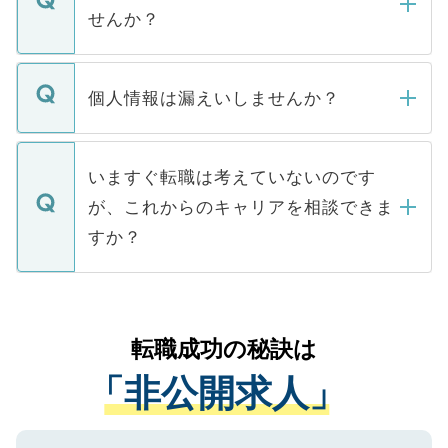
い。
けない「非公開求人」です。非公開求人は
せんか？
下記の理由によって、一般には公開してい
ません。
転職・入職を強要することは一切ありませ
ん。また、仮に応募先から内定をいただい
個人情報は漏えいしませんか？
■応募殺到を避けるため 人気のある医療機
たとしても、ご本人が納得しない限り、内
関を公にしてしまうと、応募が殺到する場
定を承諾する必要はありません。内定先へ
個人情報が漏えいすることはありませんの
合があります。 選考を効率よく行うため
の辞退の連絡はキャリアパートナーが行い
で、ご安心ください。当サイトからの登録
いますぐ転職は考えていないのです
に、医療機関が求める条件に合った人材の
ますので、ご安心ください。
などで収集したご登録者様の個人情報は、
が、これからのキャリアを相談できま
みを人材紹介会社に依頼するケースが増え
ご本人のキャリアアップおよび転職活動の
ています。
すか？
支援を目的に使用いたします。お預かりし
ているすべての個人データはご本人の許可
お気軽にご相談ください。先生専任のキャ
なく、医療機関側に開示したり、第三者に
リアパートナーが将来のご希望などをおう
提供することは一切ありません。また弊社
かがいして、現在の医療機関の状況や紹介
転職成功の秘訣は
は、個人情報の取り扱いについての厳密な
経験をまじえながら、適切なアドバイスを
管理基準を満たした事業者のみに付与され
「非公開求人」
させていただきます。すぐにご転職をされ
る、プライバシーマークを取得済みです。
ない方には、長期的なサポートが可能です
ご登録いただいた個人情報は、SSL（デー
ので、まずはご登録ください。
タ暗号化）によって保護されていますの