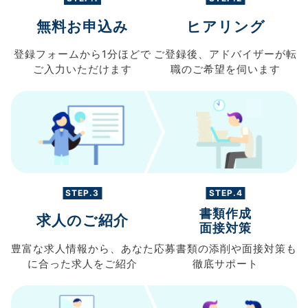
無料お申込み
ヒアリング
登録フォームから
1分ほどで
ご登録後、
アドバイザーが転
ご入力
いただけます
職の
ご希望を伺います
STEP.3
STEP.4
書類作成
求人のご紹介
面接対策
豊富な求人情報から、
あなた
応募書類の
添削や面接対策も
に合った求人を
ご紹介
徹底サポート