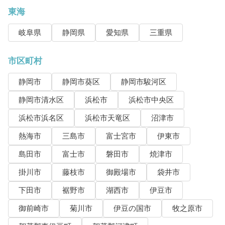
東海
岐阜県
静岡県
愛知県
三重県
市区町村
静岡市
静岡市葵区
静岡市駿河区
静岡市清水区
浜松市
浜松市中央区
浜松市浜名区
浜松市天竜区
沼津市
熱海市
三島市
富士宮市
伊東市
島田市
富士市
磐田市
焼津市
掛川市
藤枝市
御殿場市
袋井市
下田市
裾野市
湖西市
伊豆市
御前崎市
菊川市
伊豆の国市
牧之原市