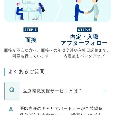
STEP.5
STEP.6
内定・入職
面接
アフターフォロー
面接が不安な方へ、
面接への
年収交渉や
入社日調整まで、
同席も
行っています
内定後もバックアップ
よくあるご質問
医療転職支援サービスとは？
医師専任のキャリアパートナーがご希望条
件などをおうかがいし、ご希望にマッチし