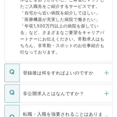
たご入職先をご紹介するサービスです。
「自宅から近い病院を紹介してほしい」
「医療機器が充実した病院で働きたい」
「年収1,500万円以上の病院を探してい
る」など、さまざまなご要望をキャリアパ
ートナーにお伝えください。常勤求人はも
ちろん、非常勤・スポットのお仕事紹介も
行なっております。
登録後は何をすればよいのですか
ご登録いただきましたら、弊社担当者がご
登録内容を確認し、その後メールもしくは
非公開求人とはなんですか？
お電話にて次のステップのご案内をいたし
ます。通常、5営業日以内にはご連絡をせて
マイナビDOCTORで取り扱っている求人の
いただきますので、しばらくお待ちくださ
うち約3割は、Webサイトからご覧いただ
転職・入職を強要されることはありま