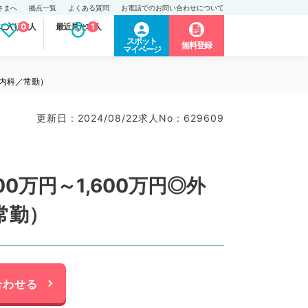
さまへ
拠点一覧
よくある質問
お電話でのお問い合わせについて
に入り求人
0
最近見た求人
1
スポット
無料登録
マイページ
謝内科／常勤）
更新日 : 2024/08/22
求人No : 629609
万円～1,600万円◎外
常勤）
合わせる