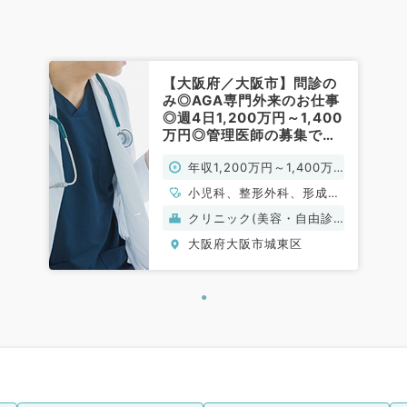
【大阪府／大阪市】問診の
み◎AGA専門外来のお仕事
◎週4日1,200万円～1,400
万円◎管理医師の募集です
（科目不問／常勤）
年収1,200万円～1,400万
円
小児科、整形外科、形成外
科、脳神経外科、呼吸器外
クリニック(美容・自由診
科、心臓血管外科、皮膚
療）
大阪府大阪市城東区
科、産婦人科、婦人科、一
般内科、循環器内科、呼吸
器内科、消化器内科、内分
泌・代謝内科、腎臓内科、
外科系全般、一般外科、消
化器外科、美容皮膚科