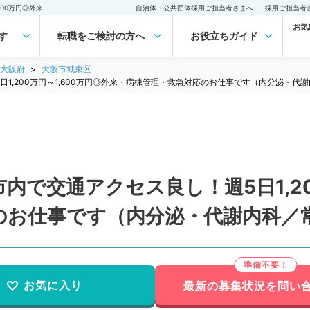
【大阪府／大阪市】大阪市内で交通アクセス良し！週5日1,200万円～1,600万円◎外来・病棟管理・救急対応のお仕事です（内分泌・代謝内科／常勤）の転職・求人｜医師の求人・転職・アルバイトは【マイナビDOCTOR】
自治体・公共団体採用ご担当者さまへ
採用ご担当者
お気
す
転職をご検討の方へ
お役立ちガイド
大阪府
大阪市城東区
1,200万円～1,600万円◎外来・病棟管理・救急対応のお仕事です（内分泌・代
で交通アクセス良し！週5日1,200
のお仕事です（内分泌・代謝内科／
お気に入り
最新の募集状況を問い