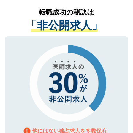
リアパートナーが将来のご希望などをおう
提供することは一切ありません。また弊社
かがいして、現在の医療機関の状況や紹介
転職成功の秘訣は
は、個人情報の取り扱いについての厳密な
経験をまじえながら、適切なアドバイスを
管理基準を満たした事業者のみに付与され
「非公開求人」
させていただきます。すぐにご転職をされ
る、プライバシーマークを取得済みです。
ない方には、長期的なサポートが可能です
ご登録いただいた個人情報は、SSL（デー
ので、まずはご登録ください。
タ暗号化）によって保護されていますの
で、機密保持に関してもご安心ください。
他にはない独占求人を多数保有