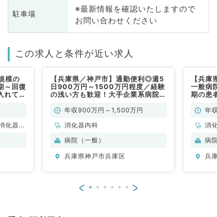
※最新情報を確認いたしますので
駐車場
お問い合わせください
この求人と条件が近い求人
規模の
【兵庫県／神戸市】通勤便利◎週5
【兵庫
期～回復
日900万円～1500万円程度／経験
一般病
入れてい
の浅い方も歓迎！大手企業系病院で
期の患
円～（総
福利厚生充実！（消化器内科／常
ます◎週
勤）
化器内
年収900万円～1,500万円
年収
消化器内
消化器内科
消
病院（一般）
病
兵庫県神戸市兵庫区
兵
<
>