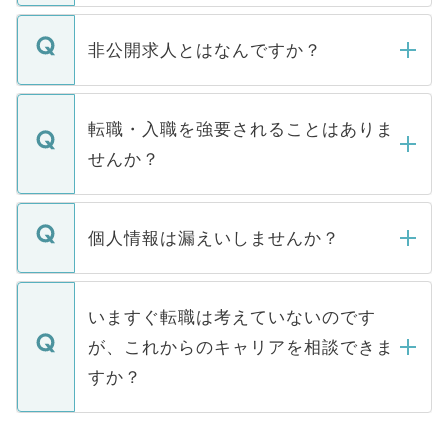
ご登録いただきましたら、弊社担当者がご
登録内容を確認し、その後メールもしくは
非公開求人とはなんですか？
お電話にて次のステップのご案内をいたし
ます。通常、5営業日以内にはご連絡をせて
マイナビDOCTORで取り扱っている求人の
いただきますので、しばらくお待ちくださ
うち約3割は、Webサイトからご覧いただ
転職・入職を強要されることはありま
い。
けない「非公開求人」です。非公開求人は
せんか？
下記の理由によって、一般には公開してい
ません。
転職・入職を強要することは一切ありませ
ん。また、仮に応募先から内定をいただい
個人情報は漏えいしませんか？
■応募殺到を避けるため 人気のある医療機
たとしても、ご本人が納得しない限り、内
関を公にしてしまうと、応募が殺到する場
定を承諾する必要はありません。内定先へ
個人情報が漏えいすることはありませんの
合があります。 選考を効率よく行うため
の辞退の連絡はキャリアパートナーが行い
で、ご安心ください。当サイトからの登録
いますぐ転職は考えていないのです
に、医療機関が求める条件に合った人材の
ますので、ご安心ください。
などで収集したご登録者様の個人情報は、
が、これからのキャリアを相談できま
みを人材紹介会社に依頼するケースが増え
ご本人のキャリアアップおよび転職活動の
ています。
すか？
支援を目的に使用いたします。お預かりし
ているすべての個人データはご本人の許可
お気軽にご相談ください。先生専任のキャ
なく、医療機関側に開示したり、第三者に