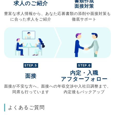
書類作成
求人のご紹介
面接対策
豊富な求人情報から、
あなた
応募書類の
添削や面接対策も
に合った求人を
ご紹介
徹底サポート
STEP.5
STEP.6
内定・入職
面接
アフターフォロー
面接が不安な方へ、
面接への
年収交渉や
入社日調整まで、
同席も
行っています
内定後もバックアップ
よくあるご質問