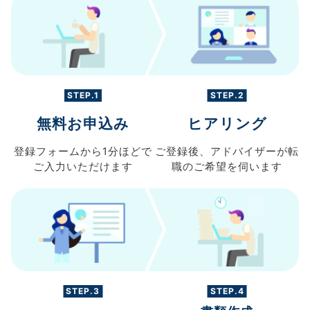
STEP.1
STEP.2
無料お申込み
ヒアリング
登録フォームから
1分ほどで
ご登録後、
アドバイザーが転
ご入力
いただけます
職の
ご希望を伺います
STEP.3
STEP.4