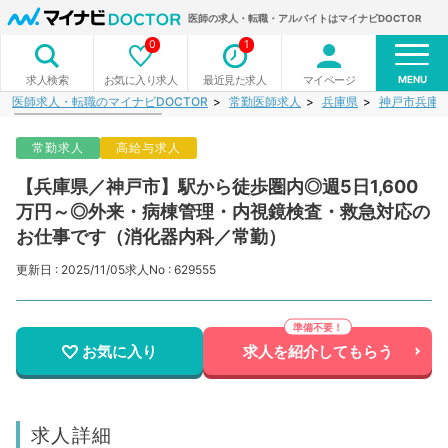
医師の求人・転職・アルバイトはマイナビDOCTOR
0
1
MENU
お気に入り求人
最近見た求人
マイページ
求人検索
医師求人・転職のマイナビDOCTOR
常勤医師求人
兵庫県
神戸市兵庫
常勤求人
高給与求人
【兵庫県／神戸市】駅から徒歩圏内◎週5日1,600
万円～◎外来・病棟管理・内視鏡検査・救急対応の
お仕事です（消化器内科／常勤）
更新日 : 2025/11/05
求人No : 629555
お気に入り
求人を紹介してもらう
求人詳細