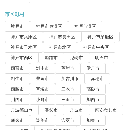
市区町村
神戸市
神戸市東灘区
神戸市灘区
神戸市兵庫区
神戸市長田区
神戸市須磨区
神戸市垂水区
神戸市北区
神戸市中央区
神戸市西区
姫路市
尼崎市
明石市
西宮市
洲本市
芦屋市
伊丹市
相生市
豊岡市
加古川市
赤穂市
西脇市
宝塚市
三木市
高砂市
川西市
小野市
三田市
加西市
丹波篠山市
養父市
丹波市
南あわじ市
朝来市
淡路市
宍粟市
加東市