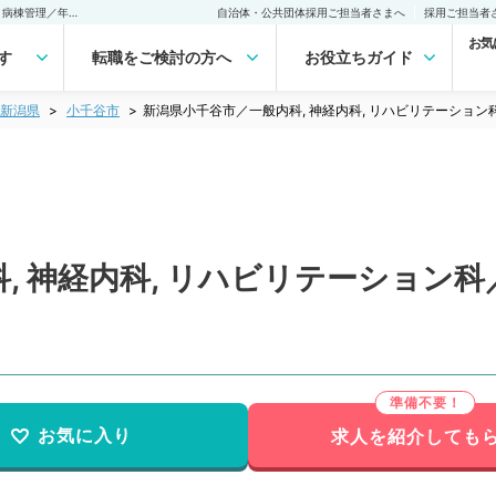
新潟県小千谷市／一般内科, 神経内科, リハビリテーション科／一般外来, 病棟管理／年収1,500万円の転職・求人｜医師の求人・転職・アルバイトは【マイナビDOCTOR】
自治体・公共団体採用ご担当者さまへ
採用ご担当者
お気
す
転職をご検討の方へ
お役立ちガイド
新潟県
小千谷市
新潟県小千谷市／一般内科, 神経内科, リハビリテーション科
, 神経内科, リハビリテーション科
お気に入り
求人を紹介しても