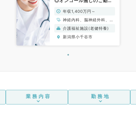
◎オンコール無しのご勤務
です（科目不問／常勤）
年収1,400万円～
神経内科、脳神経外科、一
般内科、老年内科、外科系
介護福祉施設(老健特養)
全般、一般外科
新潟県小千谷市
業務内容
勤務地