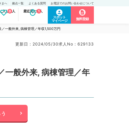
さまへ
拠点一覧
よくある質問
お電話でのお問い合わせについて
に入り求人
0
最近見た求人
1
スポット
無料登録
マイページ
／一般外来, 病棟管理／年収1,500万円
更新日 : 2024/05/30
求人No : 629133
／一般外来, 病棟管理／年
らう