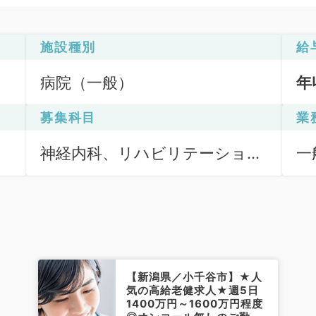
施設種別
給
病院（一般）
年
募集科目
業
神経内科、リハビリテーション
一
科、一般内科
【新潟県／小千谷市】★人
気の高給老健求人★週5日
1400万円～1600万円程度