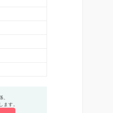
係、
します。