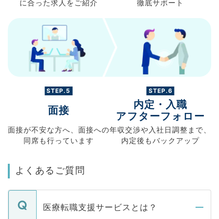
に合った求人を
ご紹介
徹底サポート
STEP.5
STEP.6
内定・入職
面接
アフターフォロー
面接が不安な方へ、
面接への
年収交渉や
入社日調整まで、
同席も
行っています
内定後もバックアップ
よくあるご質問
医療転職支援サービスとは？