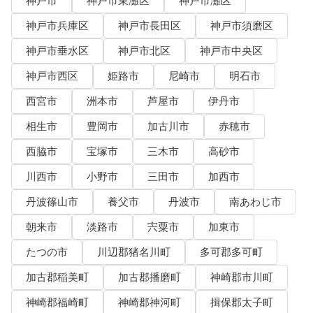
神戸市
神戸市東灘区
神戸市灘区
神戸市兵庫区
神戸市長田区
神戸市須磨区
神戸市垂水区
神戸市北区
神戸市中央区
神戸市西区
姫路市
尼崎市
明石市
西宮市
洲本市
芦屋市
伊丹市
相生市
豊岡市
加古川市
赤穂市
西脇市
宝塚市
三木市
高砂市
川西市
小野市
三田市
加西市
丹波篠山市
養父市
丹波市
南あわじ市
朝来市
淡路市
宍粟市
加東市
たつの市
川辺郡猪名川町
多可郡多可町
加古郡稲美町
加古郡播磨町
神崎郡市川町
神崎郡福崎町
神崎郡神河町
揖保郡太子町