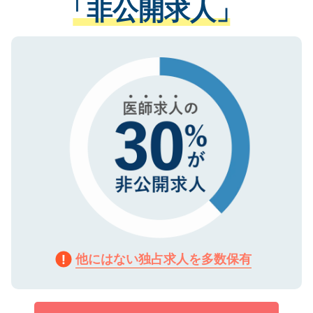
「非公開求人」
させていただきます。すぐにご転職をされ
る、プライバシーマークを取得済みです。
ない方には、長期的なサポートが可能です
ご登録いただいた個人情報は、SSL（デー
ので、まずはご登録ください。
タ暗号化）によって保護されていますの
で、機密保持に関してもご安心ください。
他にはない独占求人を多数保有