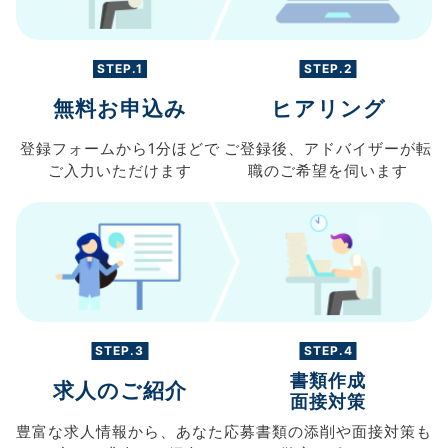
STEP.1
STEP.2
無料お申込み
ヒアリング
登録フォームから
1分ほどで
ご登録後、
アドバイザーが転
ご入力
いただけます
職の
ご希望を伺います
STEP.3
STEP.4
書類作成
求人のご紹介
面接対策
豊富な求人情報から、
あなた
応募書類の
添削や面接対策も