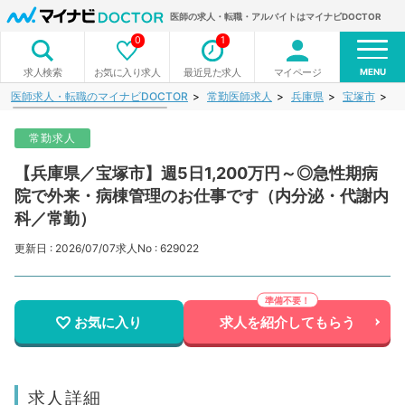
医師の求人・転職・アルバイトはマイナビDOCTOR
0
1
MENU
お気に入り求人
最近見た求人
マイページ
求人検索
医師求人・転職のマイナビDOCTOR
常勤医師求人
兵庫県
宝塚市
【
常勤求人
【兵庫県／宝塚市】週5日1,200万円～◎急性期病
院で外来・病棟管理のお仕事です（内分泌・代謝内
科／常勤）
更新日 : 2026/07/07
求人No : 629022
お気に入り
求人を紹介してもらう
求人詳細