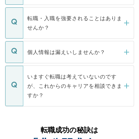
お電話にて次のステップのご案内をいたし
ます。通常、5営業日以内にはご連絡をせて
マイナビDOCTORで取り扱っている求人の
いただきますので、しばらくお待ちくださ
うち約3割は、Webサイトからご覧いただ
転職・入職を強要されることはありま
い。
けない「非公開求人」です。非公開求人は
せんか？
下記の理由によって、一般には公開してい
ません。
転職・入職を強要することは一切ありませ
ん。また、仮に応募先から内定をいただい
個人情報は漏えいしませんか？
■応募殺到を避けるため 人気のある医療機
たとしても、ご本人が納得しない限り、内
関を公にしてしまうと、応募が殺到する場
定を承諾する必要はありません。内定先へ
個人情報が漏えいすることはありませんの
合があります。 選考を効率よく行うため
の辞退の連絡はキャリアパートナーが行い
で、ご安心ください。当サイトからの登録
いますぐ転職は考えていないのです
に、医療機関が求める条件に合った人材の
ますので、ご安心ください。
などで収集したご登録者様の個人情報は、
が、これからのキャリアを相談できま
みを人材紹介会社に依頼するケースが増え
ご本人のキャリアアップおよび転職活動の
ています。
すか？
支援を目的に使用いたします。お預かりし
ているすべての個人データはご本人の許可
お気軽にご相談ください。先生専任のキャ
なく、医療機関側に開示したり、第三者に
リアパートナーが将来のご希望などをおう
提供することは一切ありません。また弊社
かがいして、現在の医療機関の状況や紹介
転職成功の秘訣は
は、個人情報の取り扱いについての厳密な
経験をまじえながら、適切なアドバイスを
管理基準を満たした事業者のみに付与され