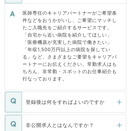
医師専任のキャリアパートナーがご希望条
件などをおうかがいし、ご希望にマッチし
たご入職先をご紹介するサービスです。
「自宅から近い病院を紹介してほしい」
「医療機器が充実した病院で働きたい」
「年収1,500万円以上の病院を探してい
る」など、さまざまなご要望をキャリアパ
ートナーにお伝えください。常勤求人はも
ちろん、非常勤・スポットのお仕事紹介も
行なっております。
登録後は何をすればよいのですか
ご登録いただきましたら、弊社担当者がご
登録内容を確認し、その後メールもしくは
非公開求人とはなんですか？