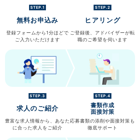
STEP.1
STEP.2
無料お申込み
ヒアリング
登録フォームから
1分ほどで
ご登録後、
アドバイザーが転
ご入力
いただけます
職の
ご希望を伺います
STEP.3
STEP.4
書類作成
求人のご紹介
面接対策
豊富な求人情報から、
あなた
応募書類の
添削や面接対策も
に合った求人を
ご紹介
徹底サポート