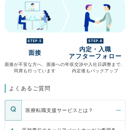
STEP.5
STEP.6
内定・入職
面接
アフターフォロー
面接が不安な方へ、
面接への
年収交渉や
入社日調整まで、
同席も
行っています
内定後もバックアップ
よくあるご質問
医療転職支援サービスとは？
医師専任のキャリアパートナーがご希望条