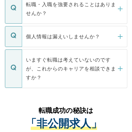
いただきますので、しばらくお待ちくださ
うち約3割は、Webサイトからご覧いただ
転職・入職を強要されることはありま
い。
けない「非公開求人」です。非公開求人は
せんか？
下記の理由によって、一般には公開してい
ません。
転職・入職を強要することは一切ありませ
ん。また、仮に応募先から内定をいただい
個人情報は漏えいしませんか？
■応募殺到を避けるため 人気のある医療機
たとしても、ご本人が納得しない限り、内
関を公にしてしまうと、応募が殺到する場
定を承諾する必要はありません。内定先へ
個人情報が漏えいすることはありませんの
合があります。 選考を効率よく行うため
の辞退の連絡はキャリアパートナーが行い
で、ご安心ください。当サイトからの登録
いますぐ転職は考えていないのです
に、医療機関が求める条件に合った人材の
ますので、ご安心ください。
などで収集したご登録者様の個人情報は、
が、これからのキャリアを相談できま
みを人材紹介会社に依頼するケースが増え
ご本人のキャリアアップおよび転職活動の
ています。
すか？
支援を目的に使用いたします。お預かりし
ているすべての個人データはご本人の許可
お気軽にご相談ください。先生専任のキャ
なく、医療機関側に開示したり、第三者に
リアパートナーが将来のご希望などをおう
提供することは一切ありません。また弊社
かがいして、現在の医療機関の状況や紹介
転職成功の秘訣は
は、個人情報の取り扱いについての厳密な
経験をまじえながら、適切なアドバイスを
管理基準を満たした事業者のみに付与され
「非公開求人」
させていただきます。すぐにご転職をされ
る、プライバシーマークを取得済みです。
ない方には、長期的なサポートが可能です
ご登録いただいた個人情報は、SSL（デー