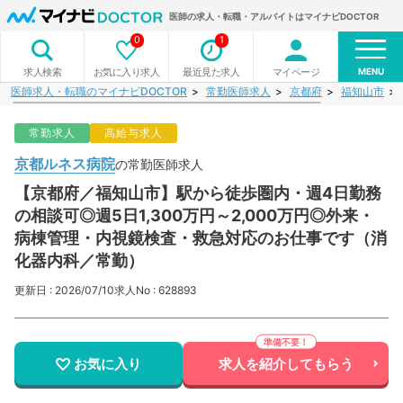
医師の求人・転職・アルバイトはマイナビDOCTOR
0
1
MENU
お気に入り求人
最近見た求人
マイページ
求人検索
医師求人・転職のマイナビDOCTOR
常勤医師求人
京都府
福知山市
常勤求人
高給与求人
京都ルネス病院
の常勤医師求人
【京都府／福知山市】駅から徒歩圏内・週4日勤務
の相談可◎週5日1,300万円～2,000万円◎外来・
病棟管理・内視鏡検査・救急対応のお仕事です（消
化器内科／常勤）
更新日 : 2026/07/10
求人No : 628893
お気に入り
求人を紹介してもらう