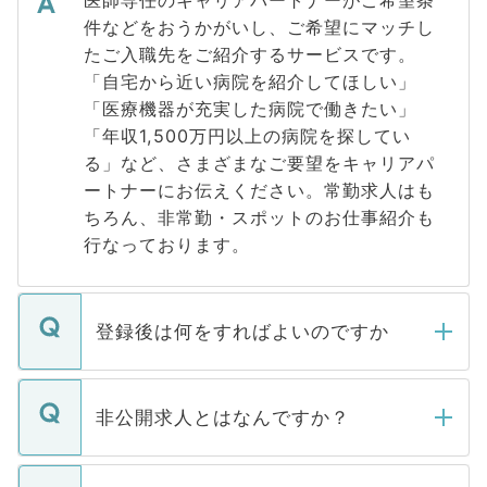
件などをおうかがいし、ご希望にマッチし
たご入職先をご紹介するサービスです。
「自宅から近い病院を紹介してほしい」
「医療機器が充実した病院で働きたい」
「年収1,500万円以上の病院を探してい
る」など、さまざまなご要望をキャリアパ
ートナーにお伝えください。常勤求人はも
ちろん、非常勤・スポットのお仕事紹介も
行なっております。
登録後は何をすればよいのですか
ご登録いただきましたら、弊社担当者がご
登録内容を確認し、その後メールもしくは
非公開求人とはなんですか？
お電話にて次のステップのご案内をいたし
ます。通常、5営業日以内にはご連絡をせて
マイナビDOCTORで取り扱っている求人の