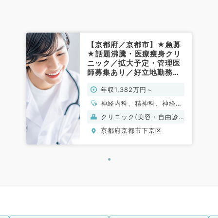
【京都府／京都市】★急募
★話題沸騰・医療痩身クリ
ニック／拡大予定・管理医
師募集あり／好立地勤務・
アクセス良好（科目不問／
年収1,382万円～
常勤）
神経内科、精神科、神経
科、アレルギー科、リウマ
クリニック(美容・自由診
チ科、小児科、整形外科、
療）
京都府京都市下京区
形成外科、美容外科、脳神
経外科、呼吸器外科、心臓
血管外科、小児外科、皮膚
科、泌尿器科、産婦人科、
産科、婦人科、眼科、耳鼻
咽喉科、気管食道科、放射
線科、リハビリテーション
科、麻酔科、ペインクリニ
ック、人工透析科、緩和ケ