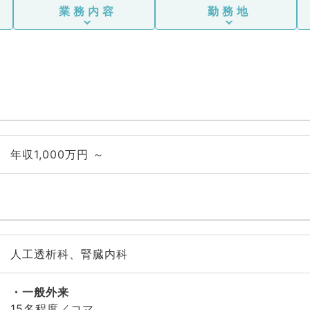
ア科、一般内科、循環器内
業務内容
勤務地
科、呼吸器内科、消化器内
科、内分泌・代謝内科、腎
臓内科、老年内科、血液内
科、外科系全般、一般外
科、消化器外科、乳腺外
科、総合診療科、美容皮膚
科、健診・人間ドック、救
急科・ＩＣＵ、病理科、基
礎医学系、膠原病科、スポ
ーツ整形外科、大腸・肛門
年収1,000万円 ～
外科、その他、産業医、科
目不問
人工透析科、腎臓内科
一般外来
15名程度／コマ