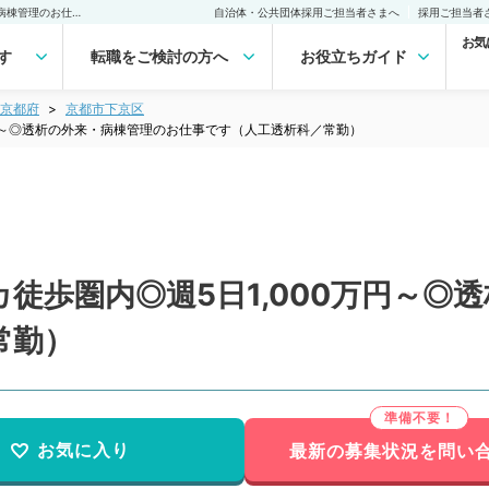
【京都府／京都市】駅チカ徒歩圏内◎週5日1,000万円～◎透析の外来・病棟管理のお仕事です（人工透析科／常勤）の転職・求人｜医師の求人・転職・アルバイトは【マイナビDOCTOR】
自治体・公共団体採用ご担当者さまへ
採用ご担当者
お気
す
転職をご検討の方へ
お役立ちガイド
京都府
京都市下京区
万円～◎透析の外来・病棟管理のお仕事です（人工透析科／常勤）
徒歩圏内◎週5日1,000万円～◎
常勤）
お気に入り
最新の募集状況を問い