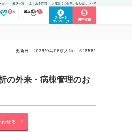
さまへ
拠点一覧
よくある質問
お電話でのお問い合わせについて
に入り求人
0
最近見た求人
1
スポット
無料登録
マイページ
更新日 : 2026/04/06
求人No : 628561
透析の外来・病棟管理のお
合わせる