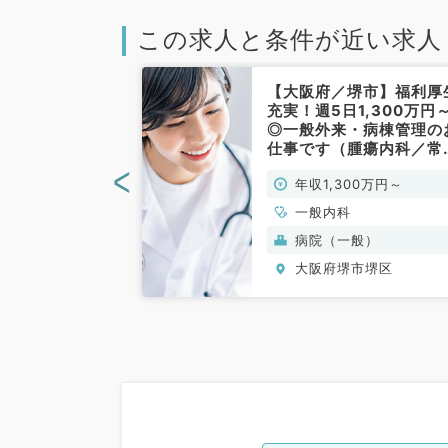
この求人と条件が近い求人
堺市】★年収
【大阪府／堺市】福利厚
～人気のAGAク
充実！週5日1,300万円
管理医師のお仕
◎一般外来・病棟管理の
科目不問／常
仕事です（腫瘍内科／常
勤）
<
0万円～
年収1,300万円～
、皮膚科、一般内
一般内科
系全般、一般外
ク(美容・自由診
病院（一般）
皮膚科、科目不問
市堺区
大阪府堺市堺区