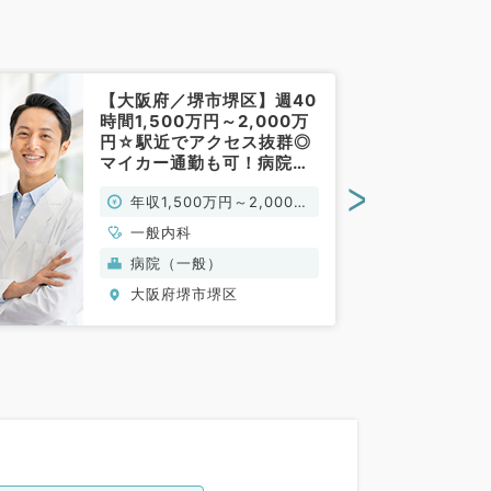
【大阪府／堺市堺区】週40
時間1,500万円～2,000万
円☆駅近でアクセス抜群◎
マイカー通勤も可！病院に
て外来の業務です！（消化
>
年収1,500万円～2,000万
器内科／常勤）
円
一般内科
病院（一般）
大阪府堺市堺区