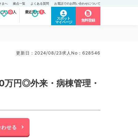
さまへ
拠点一覧
よくある質問
お電話でのお問い合わせについて
に入り求人
0
最近見た求人
1
スポット
無料登録
マイページ
更新日 : 2024/08/23
求人No : 628546
800万円◎外来・病棟管理・
合わせる