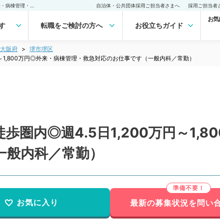
【大阪府／堺市】駅から徒歩圏内◎週4.5日1,200万円～1,800万円◎外来・病棟管理・救急対応のお仕事です（一般内科／常勤）の転職・求人｜医師の求人・転職・アルバイトは【マイナビDOCTOR】
自治体・公共団体採用ご担当者さまへ
採用ご担当者
お気
す
転職をご検討の方へ
お役立ちガイド
大阪府
堺市堺区
円～1,800万円◎外来・病棟管理・救急対応のお仕事です（一般内科／常勤）
圏内◎週4.5日1,200万円～1,
一般内科／常勤）
お気に入り
最新の募集状況を問い