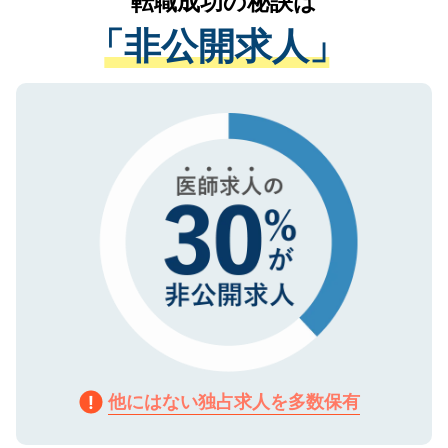
転職成功の秘訣は
は、個人情報の取り扱いについての厳密な
経験をまじえながら、適切なアドバイスを
管理基準を満たした事業者のみに付与され
「非公開求人」
させていただきます。すぐにご転職をされ
る、プライバシーマークを取得済みです。
ない方には、長期的なサポートが可能です
ご登録いただいた個人情報は、SSL（デー
ので、まずはご登録ください。
タ暗号化）によって保護されていますの
で、機密保持に関してもご安心ください。
他にはない独占求人を多数保有