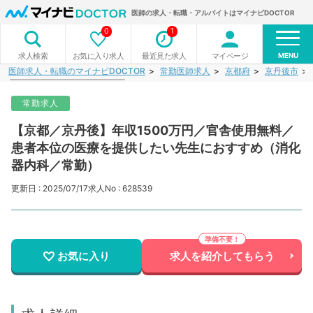
医師の求人・転職・アルバイトはマイナビDOCTOR
0
1
MENU
お気に入り求人
最近見た求人
マイページ
求人検索
医師求人・転職のマイナビDOCTOR
常勤医師求人
京都府
京丹後市
常勤求人
【京都／京丹後】年収1500万円／官舎使用無料／
患者本位の医療を提供したい先生におすすめ（消化
器内科／常勤）
更新日 : 2025/07/17
求人No : 628539
お気に入り
求人を紹介してもらう