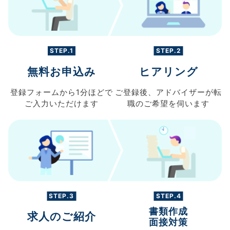
STEP.1
STEP.2
無料お申込み
ヒアリング
登録フォームから
1分ほどで
ご登録後、
アドバイザーが転
ご入力
いただけます
職の
ご希望を伺います
STEP.3
STEP.4
書類作成
求人のご紹介
面接対策