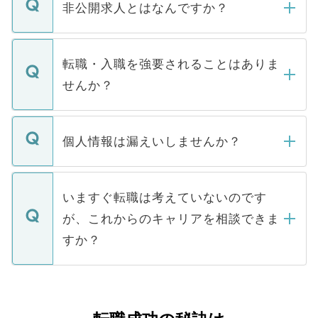
登録内容を確認し、その後メールもしくは
非公開求人とはなんですか？
お電話にて次のステップのご案内をいたし
ます。通常、5営業日以内にはご連絡をせて
マイナビDOCTORで取り扱っている求人の
いただきますので、しばらくお待ちくださ
うち約3割は、Webサイトからご覧いただ
転職・入職を強要されることはありま
い。
けない「非公開求人」です。非公開求人は
せんか？
下記の理由によって、一般には公開してい
ません。
転職・入職を強要することは一切ありませ
ん。また、仮に応募先から内定をいただい
個人情報は漏えいしませんか？
■応募殺到を避けるため 人気のある医療機
たとしても、ご本人が納得しない限り、内
関を公にしてしまうと、応募が殺到する場
定を承諾する必要はありません。内定先へ
個人情報が漏えいすることはありませんの
合があります。 選考を効率よく行うため
の辞退の連絡はキャリアパートナーが行い
で、ご安心ください。当サイトからの登録
いますぐ転職は考えていないのです
に、医療機関が求める条件に合った人材の
ますので、ご安心ください。
などで収集したご登録者様の個人情報は、
が、これからのキャリアを相談できま
みを人材紹介会社に依頼するケースが増え
ご本人のキャリアアップおよび転職活動の
ています。
すか？
支援を目的に使用いたします。お預かりし
ているすべての個人データはご本人の許可
お気軽にご相談ください。先生専任のキャ
なく、医療機関側に開示したり、第三者に
リアパートナーが将来のご希望などをおう
提供することは一切ありません。また弊社
かがいして、現在の医療機関の状況や紹介