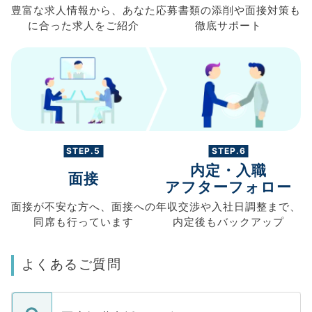
豊富な求人情報から、
あなた
応募書類の
添削や面接対策も
に合った求人を
ご紹介
徹底サポート
STEP.5
STEP.6
内定・入職
面接
アフターフォロー
面接が不安な方へ、
面接への
年収交渉や
入社日調整まで、
同席も
行っています
内定後もバックアップ
よくあるご質問