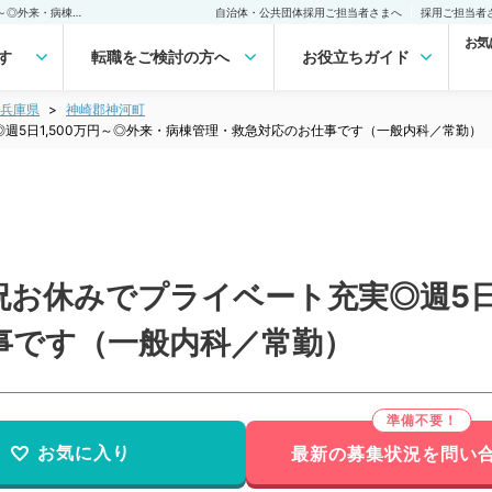
【兵庫県／神崎郡】土日祝お休みでプライベート充実◎週5日1,500万円～◎外来・病棟管理・救急対応のお仕事です（一般内科／常勤）の転職・求人｜医師の求人・転職・アルバイトは【マイナビDOCTOR】
自治体・公共団体採用ご担当者さまへ
採用ご担当者
お気
す
転職をご検討の方へ
お役立ちガイド
兵庫県
神崎郡神河町
週5日1,500万円～◎外来・病棟管理・救急対応のお仕事です（一般内科／常勤）
お休みでプライベート充実◎週5日1
事です（一般内科／常勤）
お気に入り
最新の募集状況を問い