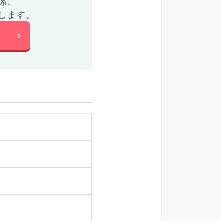
係、
します。