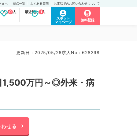
さまへ
拠点一覧
よくある質問
お電話でのお問い合わせについて
に入り求人
0
最近見た求人
1
スポット
無料登録
マイページ
更新日 : 2025/05/26
求人No : 628298
,500万円～◎外来・病
合わせる