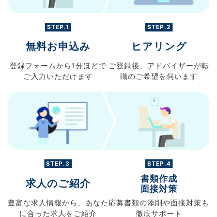
STEP.1
STEP.2
無料お申込み
ヒアリング
登録フォームから
1分ほどで
ご登録後、
アドバイザーが転
ご入力
いただけます
職の
ご希望を伺います
STEP.3
STEP.4
書類作成
求人のご紹介
面接対策
豊富な求人情報から、
あなた
応募書類の
添削や面接対策も
に合った求人を
ご紹介
徹底サポート