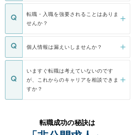
ます。通常、5営業日以内にはご連絡をせて
マイナビDOCTORで取り扱っている求人の
いただきますので、しばらくお待ちくださ
うち約3割は、Webサイトからご覧いただ
転職・入職を強要されることはありま
い。
けない「非公開求人」です。非公開求人は
せんか？
下記の理由によって、一般には公開してい
ません。
転職・入職を強要することは一切ありませ
ん。また、仮に応募先から内定をいただい
個人情報は漏えいしませんか？
■応募殺到を避けるため 人気のある医療機
たとしても、ご本人が納得しない限り、内
関を公にしてしまうと、応募が殺到する場
定を承諾する必要はありません。内定先へ
個人情報が漏えいすることはありませんの
合があります。 選考を効率よく行うため
の辞退の連絡はキャリアパートナーが行い
で、ご安心ください。当サイトからの登録
いますぐ転職は考えていないのです
に、医療機関が求める条件に合った人材の
ますので、ご安心ください。
などで収集したご登録者様の個人情報は、
が、これからのキャリアを相談できま
みを人材紹介会社に依頼するケースが増え
ご本人のキャリアアップおよび転職活動の
ています。
すか？
支援を目的に使用いたします。お預かりし
ているすべての個人データはご本人の許可
お気軽にご相談ください。先生専任のキャ
なく、医療機関側に開示したり、第三者に
リアパートナーが将来のご希望などをおう
提供することは一切ありません。また弊社
かがいして、現在の医療機関の状況や紹介
転職成功の秘訣は
は、個人情報の取り扱いについての厳密な
経験をまじえながら、適切なアドバイスを
管理基準を満たした事業者のみに付与され
させていただきます。すぐにご転職をされ