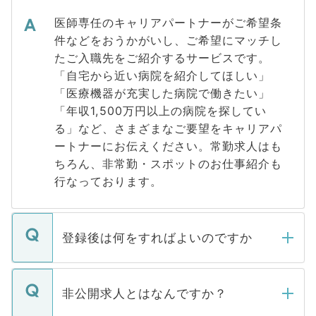
医師専任のキャリアパートナーがご希望条
件などをおうかがいし、ご希望にマッチし
たご入職先をご紹介するサービスです。
「自宅から近い病院を紹介してほしい」
「医療機器が充実した病院で働きたい」
「年収1,500万円以上の病院を探してい
る」など、さまざまなご要望をキャリアパ
ートナーにお伝えください。常勤求人はも
ちろん、非常勤・スポットのお仕事紹介も
行なっております。
登録後は何をすればよいのですか
ご登録いただきましたら、弊社担当者がご
登録内容を確認し、その後メールもしくは
非公開求人とはなんですか？
お電話にて次のステップのご案内をいたし