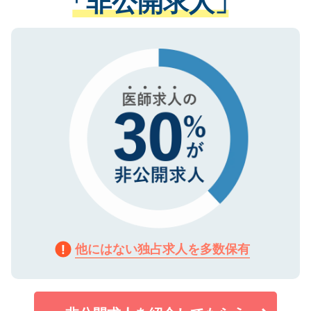
「非公開求人」
る、プライバシーマークを取得済みです。
ない方には、長期的なサポートが可能です
ご登録いただいた個人情報は、SSL（デー
ので、まずはご登録ください。
タ暗号化）によって保護されていますの
で、機密保持に関してもご安心ください。
他にはない独占求人を多数保有