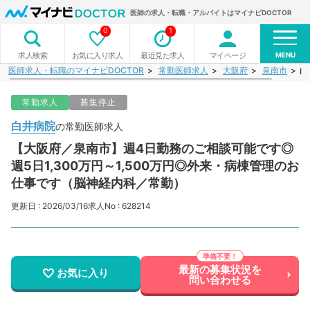
医師の求人・転職・アルバイトはマイナビDOCTOR
0
1
MENU
お気に入り求人
最近見た求人
マイページ
求人検索
医師求人・転職のマイナビDOCTOR
常勤医師求人
大阪府
泉南市
白
常勤求人
募集停止
白井病院
の常勤医師求人
【大阪府／泉南市】週4日勤務のご相談可能です◎
週5日1,300万円～1,500万円◎外来・病棟管理のお
仕事です（脳神経内科／常勤）
更新日 : 2026/03/16
求人No : 628214
最新の募集状況を
お気に入り
問い合わせる