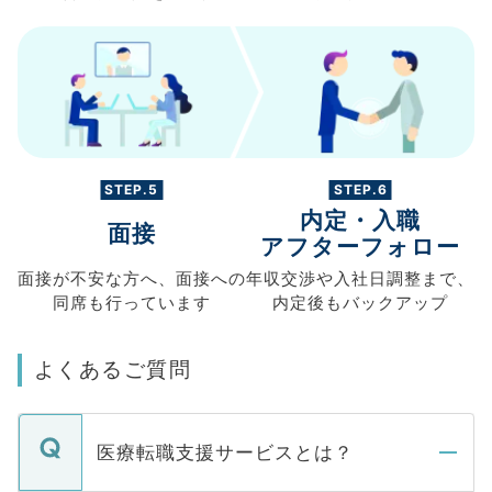
STEP.5
STEP.6
内定・入職
面接
アフターフォロー
面接が不安な方へ、
面接への
年収交渉や
入社日調整まで、
同席も
行っています
内定後もバックアップ
よくあるご質問
医療転職支援サービスとは？