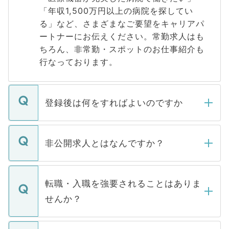
「年収1,500万円以上の病院を探してい
る」など、さまざまなご要望をキャリアパ
ートナーにお伝えください。常勤求人はも
ちろん、非常勤・スポットのお仕事紹介も
行なっております。
登録後は何をすればよいのですか
ご登録いただきましたら、弊社担当者がご
登録内容を確認し、その後メールもしくは
非公開求人とはなんですか？
お電話にて次のステップのご案内をいたし
ます。通常、5営業日以内にはご連絡をせて
マイナビDOCTORで取り扱っている求人の
いただきますので、しばらくお待ちくださ
うち約3割は、Webサイトからご覧いただ
転職・入職を強要されることはありま
い。
けない「非公開求人」です。非公開求人は
せんか？
下記の理由によって、一般には公開してい
ません。
転職・入職を強要することは一切ありませ