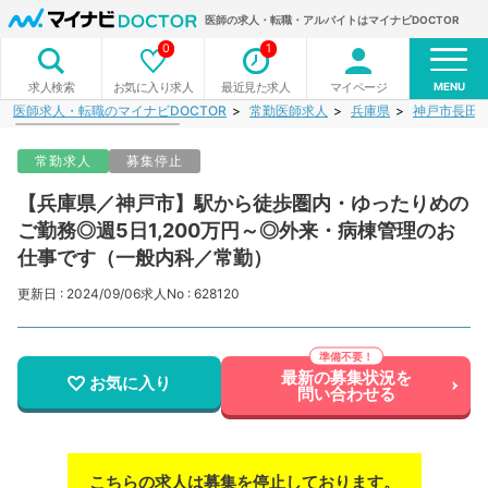
医師の求人・転職・アルバイトはマイナビDOCTOR
0
1
MENU
お気に入り求人
最近見た求人
マイページ
求人検索
医師求人・転職のマイナビDOCTOR
常勤医師求人
兵庫県
神戸市長田
常勤求人
募集停止
【兵庫県／神戸市】駅から徒歩圏内・ゆったりめの
ご勤務◎週5日1,200万円～◎外来・病棟管理のお
仕事です（一般内科／常勤）
更新日 : 2024/09/06
求人No : 628120
最新の募集状況を
お気に入り
問い合わせる
こちらの求人は募集を停止しております。