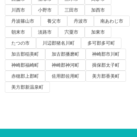
川西市
小野市
三田市
加西市
丹波篠山市
養父市
丹波市
南あわじ市
朝来市
淡路市
宍粟市
加東市
たつの市
川辺郡猪名川町
多可郡多可町
加古郡稲美町
加古郡播磨町
神崎郡市川町
神崎郡福崎町
神崎郡神河町
揖保郡太子町
赤穂郡上郡町
佐用郡佐用町
美方郡香美町
美方郡新温泉町