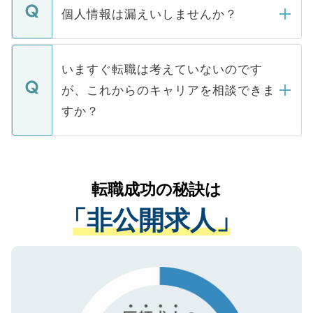
ん。また、仮に応募先から内定をいただい
個人情報は漏えいしませんか？
■応募殺到を避けるため 人気のある医療機
たとしても、ご本人が納得しない限り、内
関を公にしてしまうと、応募が殺到する場
定を承諾する必要はありません。内定先へ
個人情報が漏えいすることはありませんの
合があります。 選考を効率よく行うため
の辞退の連絡はキャリアパートナーが行い
で、ご安心ください。当サイトからの登録
いますぐ転職は考えていないのです
に、医療機関が求める条件に合った人材の
ますので、ご安心ください。
などで収集したご登録者様の個人情報は、
が、これからのキャリアを相談できま
みを人材紹介会社に依頼するケースが増え
ご本人のキャリアアップおよび転職活動の
ています。
すか？
支援を目的に使用いたします。お預かりし
ているすべての個人データはご本人の許可
お気軽にご相談ください。先生専任のキャ
なく、医療機関側に開示したり、第三者に
リアパートナーが将来のご希望などをおう
提供することは一切ありません。また弊社
かがいして、現在の医療機関の状況や紹介
転職成功の秘訣は
は、個人情報の取り扱いについての厳密な
経験をまじえながら、適切なアドバイスを
管理基準を満たした事業者のみに付与され
「非公開求人」
させていただきます。すぐにご転職をされ
る、プライバシーマークを取得済みです。
ない方には、長期的なサポートが可能です
ご登録いただいた個人情報は、SSL（デー
ので、まずはご登録ください。
タ暗号化）によって保護されていますの
で、機密保持に関してもご安心ください。