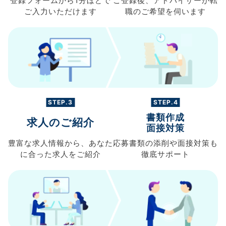
登録フォームから
1分ほどで
ご登録後、
アドバイザーが転
ご入力
いただけます
職の
ご希望を伺います
STEP.3
STEP.4
書類作成
求人のご紹介
面接対策
豊富な求人情報から、
あなた
応募書類の
添削や面接対策も
に合った求人を
ご紹介
徹底サポート