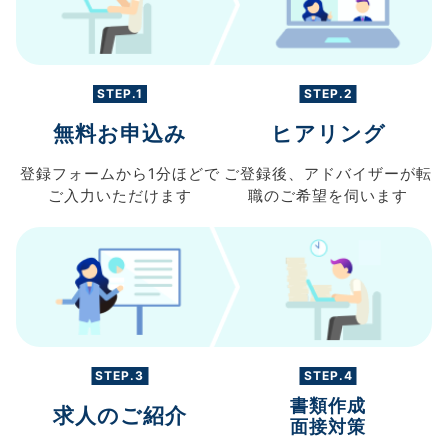
STEP.1
STEP.2
無料お申込み
ヒアリング
登録フォームから
1分ほどで
ご登録後、
アドバイザーが転
ご入力
いただけます
職の
ご希望を伺います
STEP.3
STEP.4
書類作成
求人のご紹介
面接対策