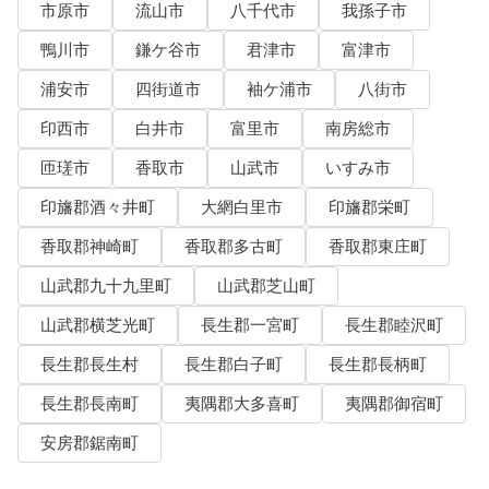
市原市
流山市
八千代市
我孫子市
鴨川市
鎌ケ谷市
君津市
富津市
浦安市
四街道市
袖ケ浦市
八街市
印西市
白井市
富里市
南房総市
匝瑳市
香取市
山武市
いすみ市
印旛郡酒々井町
大網白里市
印旛郡栄町
香取郡神崎町
香取郡多古町
香取郡東庄町
山武郡九十九里町
山武郡芝山町
山武郡横芝光町
長生郡一宮町
長生郡睦沢町
長生郡長生村
長生郡白子町
長生郡長柄町
長生郡長南町
夷隅郡大多喜町
夷隅郡御宿町
安房郡鋸南町