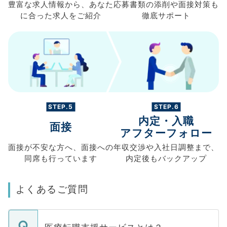
豊富な求人情報から、
あなた
応募書類の
添削や面接対策も
に合った求人を
ご紹介
徹底サポート
STEP.5
STEP.6
内定・入職
面接
アフターフォロー
面接が不安な方へ、
面接への
年収交渉や
入社日調整まで、
同席も
行っています
内定後もバックアップ
よくあるご質問