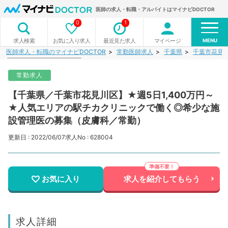
医師の求人・転職・アルバイトはマイナビDOCTOR
0
1
MENU
お気に入り求人
最近見た求人
マイページ
求人検索
医師求人・転職のマイナビDOCTOR
常勤医師求人
千葉県
千葉市花見
常勤求人
【千葉県／千葉市花見川区】★週5日1,400万円～
★人気エリアの駅チカクリニックで働く◎希少な施
設管理医の募集（皮膚科／常勤）
更新日 : 2022/06/07
求人No : 628004
お気に入り
求人を紹介してもらう
求人詳細