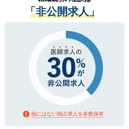
経験をまじえながら、適切なアドバイスを
管理基準を満たした事業者のみに付与され
「非公開求人」
させていただきます。すぐにご転職をされ
る、プライバシーマークを取得済みです。
ない方には、長期的なサポートが可能です
ご登録いただいた個人情報は、SSL（デー
ので、まずはご登録ください。
タ暗号化）によって保護されていますの
で、機密保持に関してもご安心ください。
他にはない独占求人を多数保有