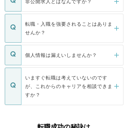
登録内容を確認し、その後メールもしくは
非公開求人とはなんですか？
お電話にて次のステップのご案内をいたし
ます。通常、5営業日以内にはご連絡をせて
マイナビDOCTORで取り扱っている求人の
いただきますので、しばらくお待ちくださ
うち約3割は、Webサイトからご覧いただ
転職・入職を強要されることはありま
い。
けない「非公開求人」です。非公開求人は
せんか？
下記の理由によって、一般には公開してい
ません。
転職・入職を強要することは一切ありませ
ん。また、仮に応募先から内定をいただい
個人情報は漏えいしませんか？
■応募殺到を避けるため 人気のある医療機
たとしても、ご本人が納得しない限り、内
関を公にしてしまうと、応募が殺到する場
定を承諾する必要はありません。内定先へ
個人情報が漏えいすることはありませんの
合があります。 選考を効率よく行うため
の辞退の連絡はキャリアパートナーが行い
で、ご安心ください。当サイトからの登録
いますぐ転職は考えていないのです
に、医療機関が求める条件に合った人材の
ますので、ご安心ください。
などで収集したご登録者様の個人情報は、
が、これからのキャリアを相談できま
みを人材紹介会社に依頼するケースが増え
ご本人のキャリアアップおよび転職活動の
ています。
すか？
支援を目的に使用いたします。お預かりし
ているすべての個人データはご本人の許可
お気軽にご相談ください。先生専任のキャ
なく、医療機関側に開示したり、第三者に
リアパートナーが将来のご希望などをおう
提供することは一切ありません。また弊社
かがいして、現在の医療機関の状況や紹介
転職成功の秘訣は
は、個人情報の取り扱いについての厳密な