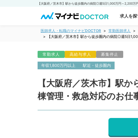
求人を探
医師求人・転職のマイナビDOCTOR
常勤医師求人
【大阪府／茨木市】駅から徒歩圏内の病院◎週5日1,0
常勤求人
高給与求人
募集停止
年収1,800万円以上
駅近・徒歩圏内
【大阪府／茨木市】駅から徒
棟管理・救急対応のお仕