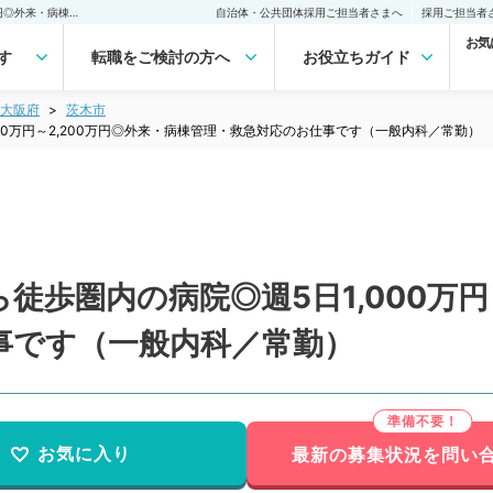
【大阪府／茨木市】駅から徒歩圏内の病院◎週5日1,000万円～2,200万円◎外来・病棟管理・救急対応のお仕事です（一般内科／常勤）の転職・求人｜医師の求人・転職・アルバイトは【マイナビDOCTOR】
自治体・公共団体採用ご担当者さまへ
採用ご担当者
お気
す
転職をご検討の方へ
お役立ちガイド
大阪府
茨木市
00万円～2,200万円◎外来・病棟管理・救急対応のお仕事です（一般内科／常勤）
歩圏内の病院◎週5日1,000万円
事です（一般内科／常勤）
お気に入り
最新の募集状況を問い