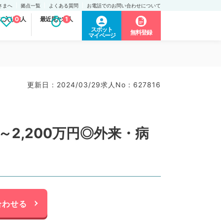
さまへ
拠点一覧
よくある質問
お電話でのお問い合わせについて
に入り求人
0
最近見た求人
1
スポット
無料登録
マイページ
更新日 : 2024/03/29
求人No : 627816
～2,200万円◎外来・病
合わせる