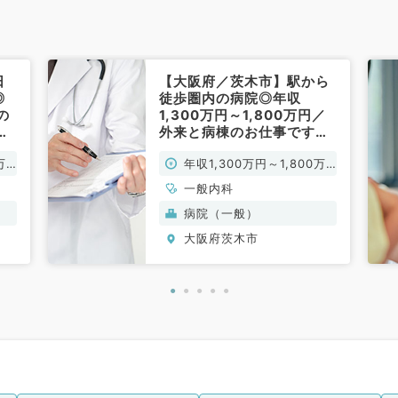
日
【大阪府／茨木市】駅から
◎
徒歩圏内の病院◎年収
の
1,300万円～1,800万円／
常
外来と病棟のお仕事です
（一般内科／常勤）
万
年収1,300万円～1,800万
円
一般内科
病院（一般）
大阪府茨木市