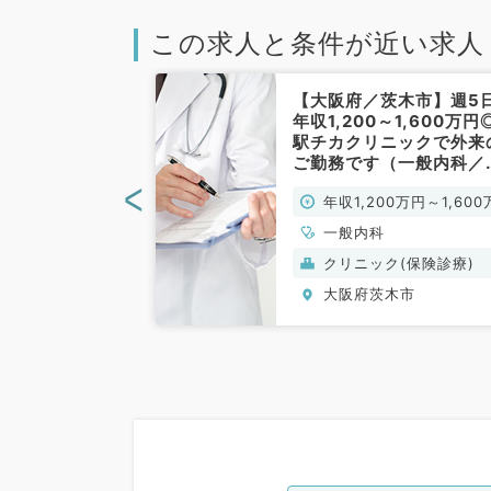
この求人と条件が近い求人
茨木市】当直＆
【大阪府／茨木市】週5
対応なし・ゆっ
年収1,200～1,600万円
勤務◎週5日
駅チカクリニックで外来
～1,400万円◎
ご勤務です（一般内科／
お仕事です（一
勤）
<
0万円～
年収1,200万円～1,600
勤）
円
一般内科
養）
クリニック(保険診療)
木市
大阪府茨木市