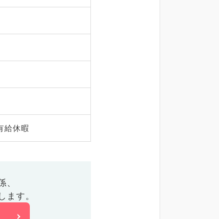
有給休暇
係、
します。