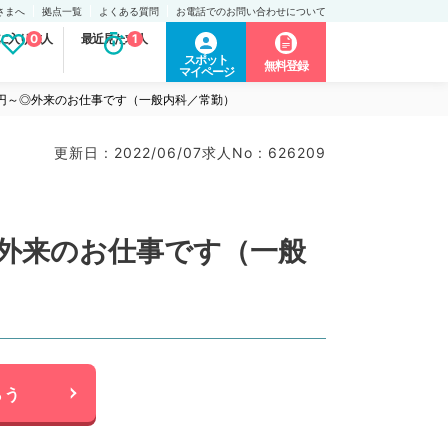
さまへ
拠点一覧
よくある質問
お電話でのお問い合わせについて
に入り求人
0
最近見た求人
1
スポット
無料登録
マイページ
0万円～◎外来のお仕事です（一般内科／常勤）
更新日 : 2022/06/07
求人No : 626209
◎外来のお仕事です（一般
らう