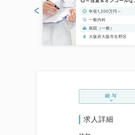
のお仕事です
◎～当直＆オンコールな
／常勤）
でゆとりを持って働きた
<
0万円～
年収1,200万円～
方へ～（一般内科／常勤
一般内科
般）
病院（一般）
阪市生野区
大阪府大阪市生野区
給与
求人詳細