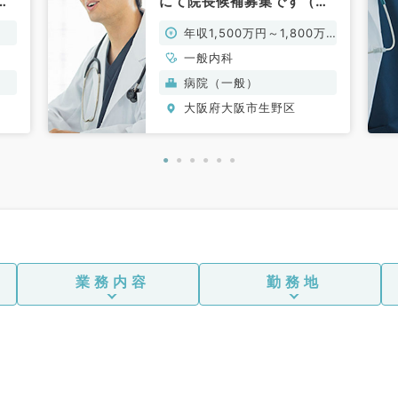
し
にて院長候補募集です（一
い
般内科／常勤）
年収1,500万円～1,800万
）
円
一般内科
病院（一般）
大阪府大阪市生野区
業務内容
勤務地