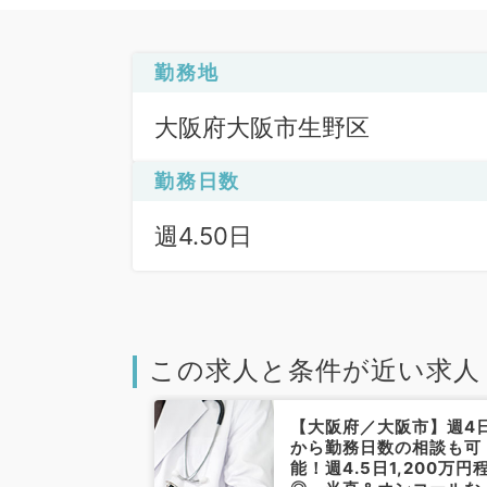
勤務地
大阪府大阪市生野区
勤務日数
週4.50日
この求人と条件が近い求人
大阪市】夜間オ
【大阪府／大阪市】週4
応無し！週5日
から勤務日数の相談も可
円～◎同行者あり
能！週4.5日1,200万円