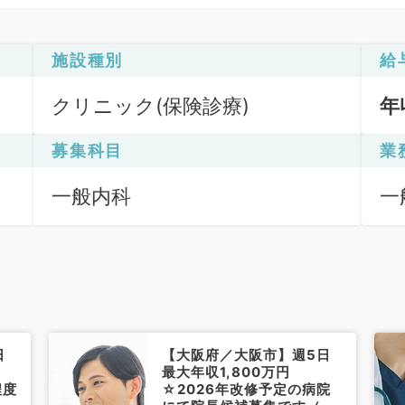
施設種別
給
クリニック(保険診療)
年
募集科目
業
一般内科
一
日
【大阪府／大阪市】週5日
最大年収1,800万円
程度
☆2026年改修予定の病院