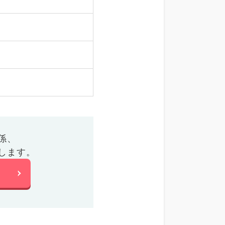
係、
します。