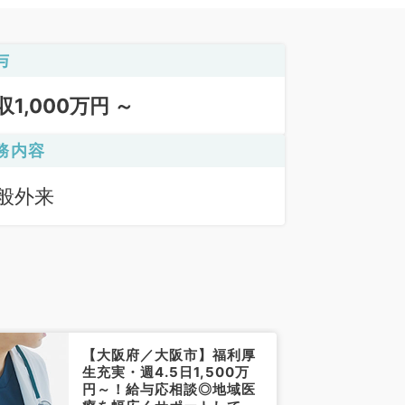
与
収1,000万円 ～
務内容
般外来
【大阪府／大阪市】福利厚
生充実・週4.5日1,500万
円～！給与応相談◎地域医