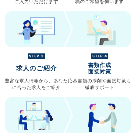
ご入力
いただけます
職の
ご希望を伺います
STEP.3
STEP.4
書類作成
求人のご紹介
面接対策
豊富な求人情報から、
あなた
応募書類の
添削や面接対策も
に合った求人を
ご紹介
徹底サポート