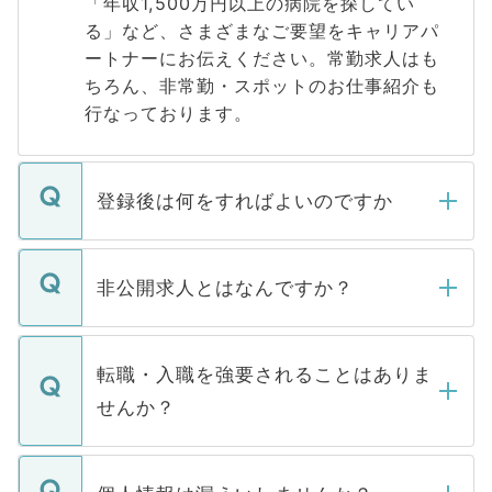
「年収1,500万円以上の病院を探してい
る」など、さまざまなご要望をキャリアパ
ートナーにお伝えください。常勤求人はも
ちろん、非常勤・スポットのお仕事紹介も
行なっております。
登録後は何をすればよいのですか
ご登録いただきましたら、弊社担当者がご
登録内容を確認し、その後メールもしくは
非公開求人とはなんですか？
お電話にて次のステップのご案内をいたし
ます。通常、5営業日以内にはご連絡をせて
マイナビDOCTORで取り扱っている求人の
いただきますので、しばらくお待ちくださ
うち約3割は、Webサイトからご覧いただ
転職・入職を強要されることはありま
い。
けない「非公開求人」です。非公開求人は
せんか？
下記の理由によって、一般には公開してい
ません。
転職・入職を強要することは一切ありませ
ん。また、仮に応募先から内定をいただい