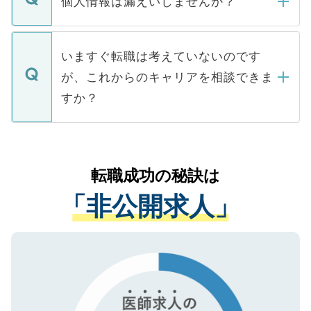
個人情報は漏えいしませんか？
■応募殺到を避けるため 人気のある医療機
たとしても、ご本人が納得しない限り、内
関を公にしてしまうと、応募が殺到する場
定を承諾する必要はありません。内定先へ
個人情報が漏えいすることはありませんの
合があります。 選考を効率よく行うため
の辞退の連絡はキャリアパートナーが行い
で、ご安心ください。当サイトからの登録
いますぐ転職は考えていないのです
に、医療機関が求める条件に合った人材の
ますので、ご安心ください。
などで収集したご登録者様の個人情報は、
が、これからのキャリアを相談できま
みを人材紹介会社に依頼するケースが増え
ご本人のキャリアアップおよび転職活動の
ています。
すか？
支援を目的に使用いたします。お預かりし
ているすべての個人データはご本人の許可
お気軽にご相談ください。先生専任のキャ
なく、医療機関側に開示したり、第三者に
リアパートナーが将来のご希望などをおう
提供することは一切ありません。また弊社
かがいして、現在の医療機関の状況や紹介
転職成功の秘訣は
は、個人情報の取り扱いについての厳密な
経験をまじえながら、適切なアドバイスを
管理基準を満たした事業者のみに付与され
「非公開求人」
させていただきます。すぐにご転職をされ
る、プライバシーマークを取得済みです。
ない方には、長期的なサポートが可能です
ご登録いただいた個人情報は、SSL（デー
ので、まずはご登録ください。
タ暗号化）によって保護されていますの
で、機密保持に関してもご安心ください。