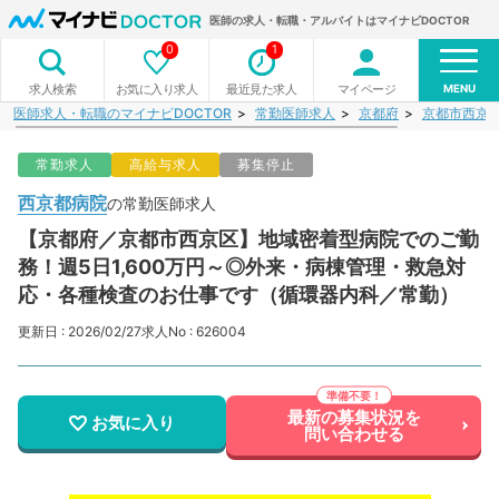
医師の求人・転職・アルバイトはマイナビDOCTOR
0
1
MENU
お気に入り求人
最近見た求人
マイページ
求人検索
医師求人・転職のマイナビDOCTOR
常勤医師求人
京都府
京都市西京
常勤求人
高給与求人
募集停止
西京都病院
の常勤医師求人
【京都府／京都市西京区】地域密着型病院でのご勤
務！週5日1,600万円～◎外来・病棟管理・救急対
応・各種検査のお仕事です（循環器内科／常勤）
更新日 : 2026/02/27
求人No : 626004
最新の募集状況を
お気に入り
問い合わせる