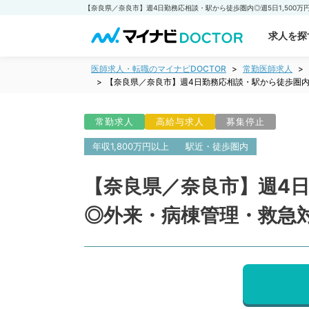
求人を探
医師求人・転職のマイナビDOCTOR
常勤医師求人
【奈良県／奈良市】週4日勤務応相談・駅から徒歩圏内◎
常勤求人
高給与求人
募集停止
年収1,800万円以上
駅近・徒歩圏内
【奈良県／奈良市】週4日勤
◎外来・病棟管理・救急