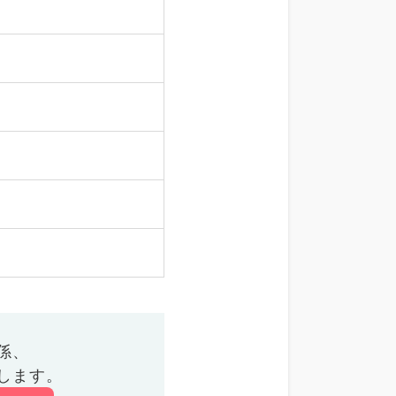
係、
します。