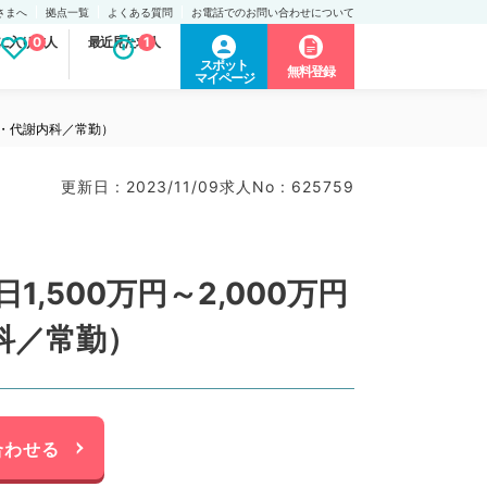
さまへ
拠点一覧
よくある質問
お電話でのお問い合わせについて
に入り求人
0
最近見た求人
1
スポット
無料登録
マイページ
泌・代謝内科／常勤）
更新日 : 2023/11/09
求人No : 625759
500万円～2,000万円
科／常勤）
合わせる