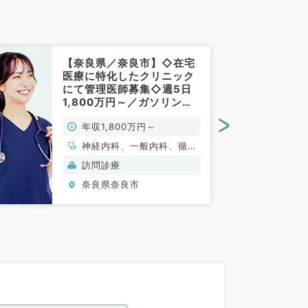
【奈良県／奈良市】◇在宅
医療に特化したクリニック
にて管理医師募集◇週5日
1,800万円～／ガソリン
代・交通費支給有り◎訪問
>
年収1,800万円～
診療のお仕事です（内科系
／常勤）
神経内科、一般内科、循環
器内科、呼吸器内科、消化
訪問診療
器内科、内分泌・代謝内
奈良県奈良市
科、腎臓内科、老年内科、
血液内科、膠原病科