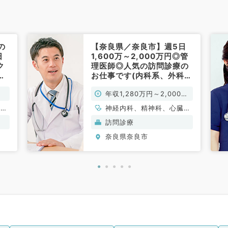
の
【奈良県／奈良市】週5日
日
1,600万～2,000万円◎管
ク
理医師◎人気の訪問診療の
事
お仕事です(内科系、外科系
／常勤)
年収1,280万円～2,000万
円
、呼
神経内科、精神科、心臓血
、内
管外科、一般内科、循環器
訪問診療
内科、呼吸器内科、消化器
奈良県奈良市
内科、内分泌・代謝内科、
腎臓内科、老年内科、血液
内科、外科系全般、一般外
科、膠原病科