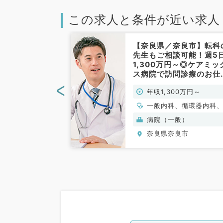
この求人と条件が近い求人
奈良市】週5日
【奈良県／奈良市】転科
0万円／ご経験を
先生もご相談可能！週5
務／当直無し◎
1,300万円～◎ケアミッ
訪問診療の求人
ス病院で訪問診療のお仕
内科／常勤）
です（内科系／常勤）
<
0万円～
年収1,300万円～
、循環器内科、呼
一般内科、循環器内科
、消化器内科、内
吸器内科、消化器内科
病院（一般）
謝内科
分泌・代謝内科
良市
奈良県奈良市